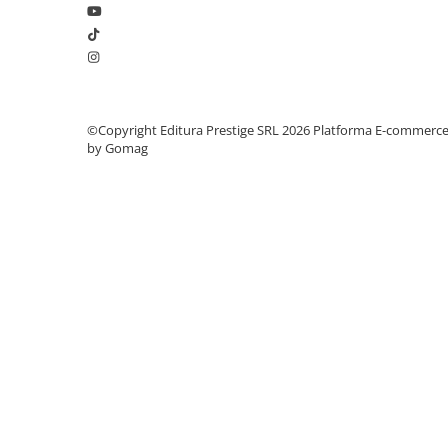
Articole Birotica
Accesorii Arhivare
Calculator
Hartie si Accesorii
Instrumente de scris
©Copyright Editura Prestige SRL 2026
Platforma E-commerc
Organizare si Arhivare
by Gomag
Seturi birotica
Articole scolare
Arta
Caiete si Carnetele scolare
Coperti, Mape, Etichete
Ghiozdane si Penare scolare
Instrumente de scris
Instrumente si Truse Geometrie
Seturi scolare
Calculator
Consumabile & Accesorii