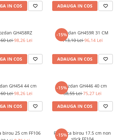
GA IN COS
ADAUGA IN COS
ozdan GH458RZ
Ghiozdan GH459R 31 CM
-15%
,60 Lei
98,26 Lei
113,10 Lei
96,14 Lei
GA IN COS
ADAUGA IN COS
dan GH454 44 cm
Ghiozdan GH446 40 cm
-15%
,60 Lei
98,26 Lei
88,55 Lei
75,27 Lei
GA IN COS
ADAUGA IN COS
a birou 25 cm FF106
Foarfeca birou 17.5 cm non
-15%
stick FF104