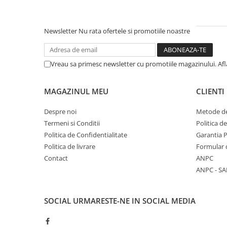
Literatura Romana
Literatura Universala
Newsletter
Nu rata ofertele si promotiile noastre
Poezie
Romane de dragoste, Carti
romantice
Vreau sa primesc newsletter cu promotiile magazinului. Af
Senzatii/Dragoste
MAGAZINUL MEU
CLIENTI
Senzatii/Erotic
Senzatii/Suspans
Despre noi
Metode de
Termeni si Conditii
Politica d
Senzatii/Thriller
Politica de Confidentialitate
Garantia 
SF & Fantasy
Politica de livrare
Formular 
Teatru
Contact
ANPC
ANPC - SA
Teens Book Club
Umor
SOCIAL
URMARESTE-NE IN SOCIAL MEDIA
Birotica & Papetarie
Adezivi si benzi adezive