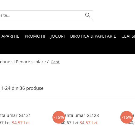
 APARITIE
PROMOTII
JOCURI
BIROTICA & PAPETARIE
CEAI S
dane si Penare scolare /
Genti
1-
24
din
36
produse
nta umar GL121
Geanta umar GL128
Gea
-15%
-15%
67 Lei
34,57 Lei
40,67 Lei
34,57 Lei
40,