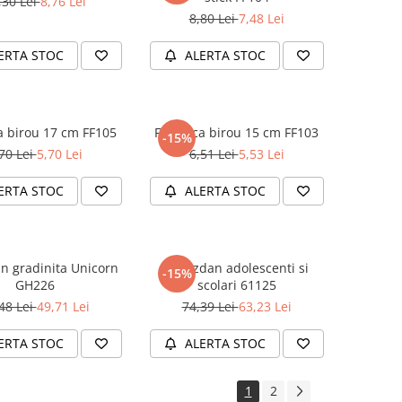
,30 Lei
8,76 Lei
8,80 Lei
7,48 Lei
ERTA STOC
ALERTA STOC
a birou 17 cm FF105
Foarfeca birou 15 cm FF103
-15%
70 Lei
5,70 Lei
6,51 Lei
5,53 Lei
ERTA STOC
ALERTA STOC
n gradinita Unicorn
Ghiozdan adolescenti si
-15%
GH226
scolari 61125
48 Lei
49,71 Lei
74,39 Lei
63,23 Lei
ERTA STOC
ALERTA STOC
1
2