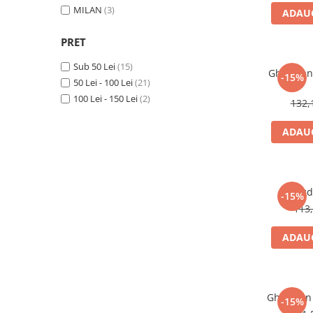
Numerologie
MILAN
(3)
ADAUG
Paranormal
PRET
Parapsihologie
Sub 50 Lei
(15)
Ramtha
Ghiozdan 
-15%
50 Lei - 100 Lei
(21)
Audiobook
100 Lei - 150 Lei
(2)
132,
ReConnect
ADAUG
Religie
Crestinism
ScienceConnection
Ghioz
SelfConnect
-15%
113,
SelfHealing
ADAUG
Vindecare Spirituala
Sanatate
Diete
Ghiozdan 
Gastronomik
-15%