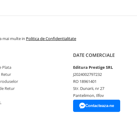
la mai multe in
Politica de Confidentialitate
DATE COMERCIALE
 Plata
Editura Prestige SRL
e Retur
J2024002797232
Produselor
RO 18961401
de Retur
Str. Dunarii, nr 27
Pantelimon, Ilfov
L
Contacteaza-ne