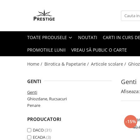
Toate Produsele
Noutati
TOATE PRODUSELE
NOUTATI
CARTI IN CURS DE
Promotii
Pachete Speciale Carti
PROMOTIILE LUNII
VREAU SĂ PUBLIC O CARTE
Spiritualitate - Ezoterism
Home /
Birotica & Papetarie /
Articole scolare /
Ghioz
AngelConnection
Arte Divinatorii
Genti
GENTI
Astrologie
Afiseaza:
Genti
Chiromantie
Ghiozdane, Rucsacuri
Dezvoltare Spirituala
Penare
KidConnection
PRODUCATORI
Gea
-15%
Minte Corp
40,
DACO
(31)
New Illuminati Files
ECADA
(3)