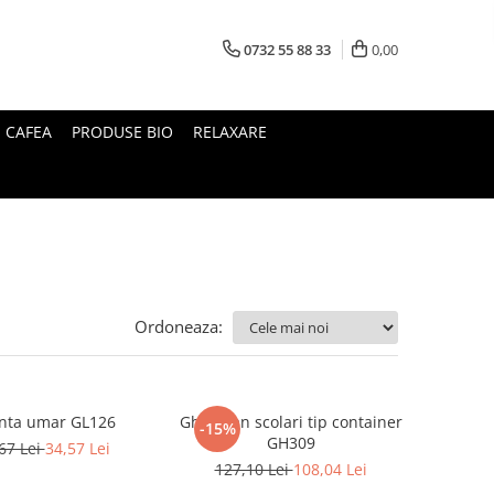
0732 55 88 33
0,00
I CAFEA
PRODUSE BIO
RELAXARE
Ordoneaza:
nta umar GL126
Ghiozdan scolari tip container
-15%
GH309
67 Lei
34,57 Lei
127,10 Lei
108,04 Lei