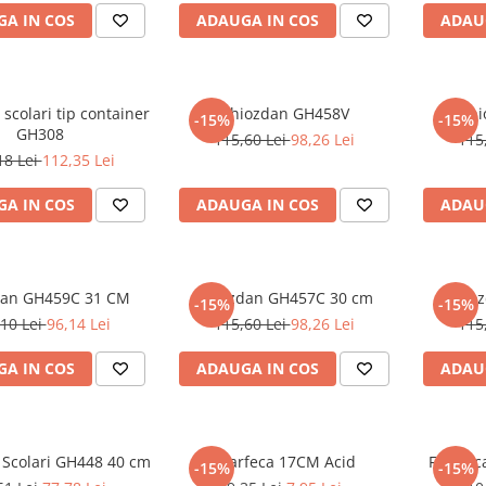
A IN COS
ADAUGA IN COS
ADAU
scolari tip container
Ghiozdan GH458V
Ghi
-15%
-15%
GH308
115,60 Lei
98,26 Lei
115
18 Lei
112,35 Lei
A IN COS
ADAUGA IN COS
ADAU
dan GH459C 31 CM
Ghiozdan GH457C 30 cm
Ghioz
-15%
-15%
10 Lei
96,14 Lei
115,60 Lei
98,26 Lei
115
A IN COS
ADAUGA IN COS
ADAU
Scolari GH448 40 cm
Foarfeca 17CM Acid
Foarfec
-15%
-15%