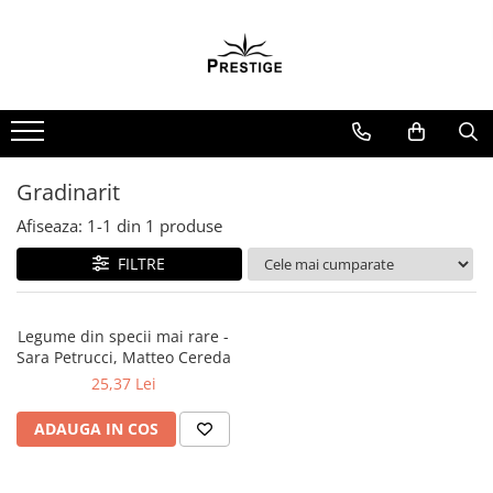
Toate Produsele
Noutati
Promotii
Pachete Speciale Carti
Gradinarit
Spiritualitate - Ezoterism
Afiseaza:
1-
1
din
1
produse
AngelConnection
FILTRE
Arte Divinatorii
Astrologie
Chiromantie
Legume din specii mai rare -
Sara Petrucci, Matteo Cereda
Dezvoltare Spirituala
25,37 Lei
KidConnection
ADAUGA IN COS
Minte Corp
New Illuminati Files