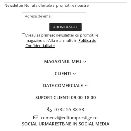
Numerologie
Newsletter
Nu rata ofertele si promotiile noastre
Paranormal
Parapsihologie
Ramtha
Vreau sa primesc newsletter cu promotiile
Audiobook
magazinului. Afla mai multe in
Politica de
Confidentialitate
ReConnect
Religie
MAGAZINUL MEU
Crestinism
ScienceConnection
CLIENTI
SelfConnect
DATE COMERCIALE
SelfHealing
SUPORT CLIENTI
09.00-18.00
Vindecare Spirituala
Sanatate
0732 55 88 33
Diete
comenzi@edituraprestige.ro
SOCIAL
URMARESTE-NE IN SOCIAL MEDIA
Gastronomik