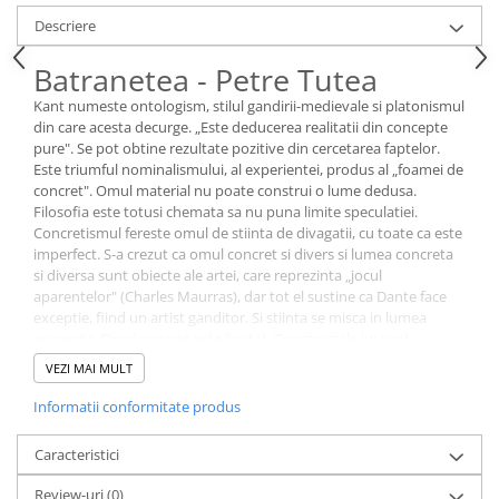
Literatura Romana
Descriere
Literatura Universala
Batranetea - Petre Tutea
Poezie
Kant numeste ontologism, stilul gandirii-medievale si platonismul
Romane de dragoste, Carti
din care acesta decurge. „Este deducerea realitatii din concepte
romantice
pure". Se pot obtine rezultate pozitive din cercetarea faptelor.
Este triumful nominalismului, al experientei, produs al „foamei de
Senzatii/Dragoste
concret". Omul material nu poate construi o lume dedusa.
Senzatii/Erotic
Filosofia este totusi chemata sa nu puna limite speculatiei.
Concretismul fereste omul de stiinta de divagatii, cu toate ca este
Senzatii/Suspans
imperfect. S-a crezut ca omul concret si divers si lumea concreta
Senzatii/Thriller
si diversa sunt obiecte ale artei, care reprezinta „jocul
aparentelor" (Charles Maurras), dar tot el sustine ca Dante face
SF & Fantasy
exceptie, fiind un artist ganditor. Si stiinta se misca in lumea
aparenta. Omul concret este limitat. Constructiile lui sunt
Teatru
imperfecte din mai multe motive: perdeaua senzoriala interpusa
VEZI MAI MULT
Teens Book Club
intre gandirea lui si lucruri, opacitatea si indiferenta lucrurilor, ca
si a naturii oarbe care le cuprinde, mediul ostil, mediul favorabil,
Informatii conformitate produs
Umor
toate contradictiile si calamitatile naturii si incapacitatea lui de a
constmi o lume dedusa, ii lipseste intuitia pura, tund stapanit de
Birotica & Papetarie
Caracteristici
cea sensibila, „empirica, legata de simturi", cum ii spune Kant.
Adezivi si benzi adezive
Intutia pura a spatiului si timpului, la acesta, este ipotetica. Daca
Review-uri
(0)