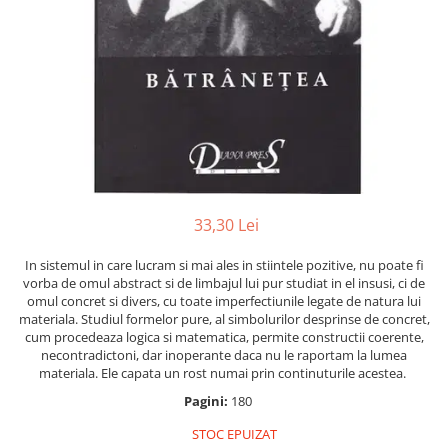
Numerologie
Paranormal
Parapsihologie
Ramtha
Audiobook
ReConnect
Religie
Crestinism
33,30 Lei
ScienceConnection
In sistemul in care lucram si mai ales in stiintele pozitive, nu poate fi
SelfConnect
vorba de omul abstract si de limbajul lui pur studiat in el insusi, ci de
omul concret si divers, cu toate imperfectiunile legate de natura lui
SelfHealing
materiala. Studiul formelor pure, al simbolurilor desprinse de concret,
cum procedeaza logica si matematica, permite constructii coerente,
Vindecare Spirituala
necontradictoni, dar inoperante daca nu le raportam la lumea
Sanatate
materiala. Ele capata un rost numai prin continuturile acestea.
Diete
Pagini:
180
Gastronomik
STOC EPUIZAT