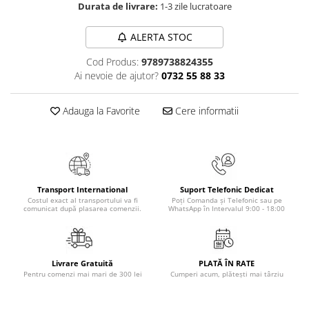
Durata de livrare:
1-3 zile lucratoare
Masaj
MedConnect
ALERTA STOC
Medicina & Farmacie
Cod Produs:
9789738824355
Medicina Pentru Toti
Ai nevoie de ajutor?
0732 55 88 33
SealfHealing
Adauga la Favorite
Cere informatii
Sport
Starea de bine
Terapii Alternative
AudioBook
Transport International
Suport Telefonic Dedicat
Beletristica
Costul exact al transportului va fi
Poți Comanda și Telefonic sau pe
comunicat după plasarea comenzii.
WhatsApp în Intervalul 9:00 - 18:00
Biografii, Memorii, Jurnale
Carti erotice
Carti pentru Adolescenti, Young
Livrare Gratuită
PLATĂ ÎN RATE
Adult
Pentru comenzi mai mari de 300 lei
Cumperi acum, plătești mai târziu
Crime, Thriller, Mistery