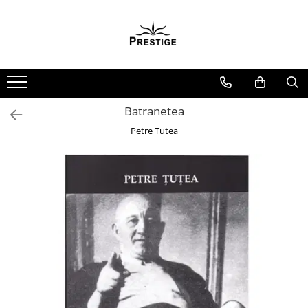
Toate Produsele
Noutati
Promotii
Pachete Speciale Carti
Batranetea
Spiritualitate - Ezoterism
Petre Tutea
AngelConnection
Arte Divinatorii
Astrologie
Chiromantie
Dezvoltare Spirituala
KidConnection
Minte Corp
New Illuminati Files