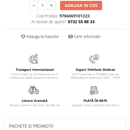
Masaj
ADAUGA IN COS
MedConnect
Cod Produs:
9786069101223
Ai nevoie de ajutor?
0732 55 88 33
Medicina & Farmacie
Medicina Pentru Toti
Adauga la Favorite
Cere informatii
SealfHealing
Sport
Starea de bine
Terapii Alternative
Transport International
Suport Telefonic Dedicat
Costul exact al transportului va fi
Poți Comanda și Telefonic sau pe
AudioBook
comunicat după plasarea comenzii.
WhatsApp în Intervalul 9:00 - 18:00
Beletristica
Biografii, Memorii, Jurnale
Carti erotice
Livrare Gratuită
PLATĂ ÎN RATE
Pentru comenzi mai mari de 300 lei
Cumperi acum, plătești mai târziu
Carti pentru Adolescenti, Young
Adult
Crime, Thriller, Mistery
PACHETE SI PROMOTII