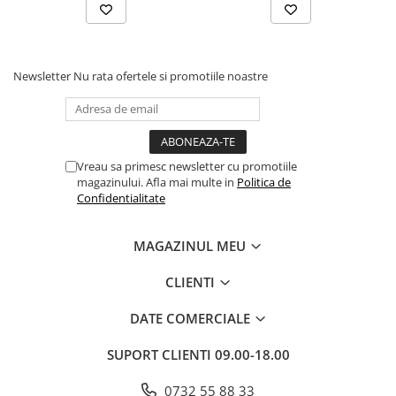
Povesti ilustrate
Povesti - Basme - Legende
Realitatea Augmentata
Newsletter
Nu rata ofertele si promotiile noastre
Religie pentru copii
ScienceConnection
TP ROLL
Vreau sa primesc newsletter cu promotiile
Ceai si Cafea
magazinului. Afla mai multe in
Politica de
Confidentialitate
Cafea
Cafea terapeutica
MAGAZINUL MEU
Ceai
CLIENTI
Dezvoltare Personala
BUSINESS
DATE COMERCIALE
Carti de joc
SUPORT CLIENTI
09.00-18.00
Dezvoltare Personala Adulti
Dezvoltare Profesionala
0732 55 88 33