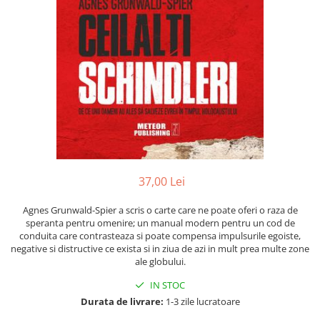
Numerologie
Paranormal
Parapsihologie
Ramtha
Audiobook
ReConnect
Religie
Crestinism
ScienceConnection
37,00 Lei
SelfConnect
Agnes Grunwald-Spier a scris o carte care ne poate oferi o raza de
SelfHealing
speranta pentru omenire; un manual modern pentru un cod de
conduita care contrasteaza si poate compensa impulsurile egoiste,
Vindecare Spirituala
negative si distructive ce exista si in ziua de azi in mult prea multe zone
ale globului.
Sanatate
Diete
IN STOC
Durata de livrare:
1-3 zile lucratoare
Gastronomik