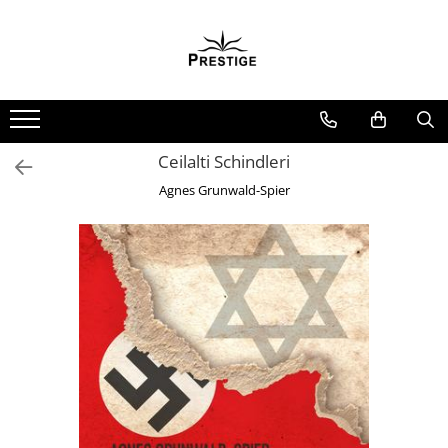
Toate Produsele
Noutati
Promotii
Pachete Speciale Carti
Ceilalti Schindleri
Spiritualitate - Ezoterism
Agnes Grunwald-Spier
AngelConnection
Arte Divinatorii
Astrologie
Chiromantie
Dezvoltare Spirituala
KidConnection
Minte Corp
New Illuminati Files