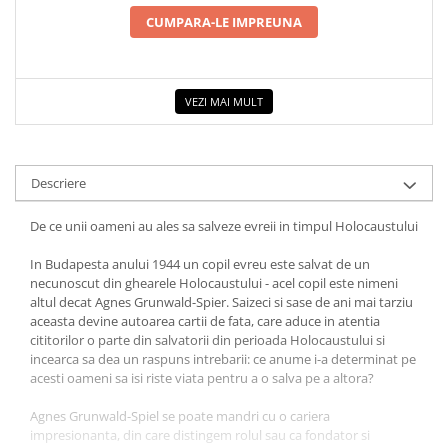
COLOREAZA CU PRIETENII
CUMPARA-LE IMPREUNA
De colorat
Pot desena minunat
Sa coloram cu Nicol
VEZI MAI MULT
Carti educative
Codul copiilor de succes
Copii 0-7 ani
Descriere
Clubul Premiantilor
De ce unii oameni au ales sa salveze evreii in timpul Holocaustului
Super pitici 2-5 ani
Culegeri Auxiliare
In Budapesta anului 1944 un copil evreu este salvat de un
necunoscut din ghearele Holocaustului - acel copil este nimeni
Dezvoltare personala
altul decat Agnes Grunwald-Spier. Saizeci si sase de ani mai tarziu
aceasta devine autoarea cartii de fata, care aduce in atentia
Dictionare
cititorilor o parte din salvatorii din perioada Holocaustului si
Enciclopedii
incearca sa dea un raspuns intrebarii: ce anume i-a determinat pe
acesti oameni sa isi riste viata pentru a o salva pe a altora?
Kids Book Club
Agnes Grunwald-Spiel se poate mandri cu o cariera
Legende istorice
impresionanta, din care distingem rolul sau ca fondator si
Literatura Scolara