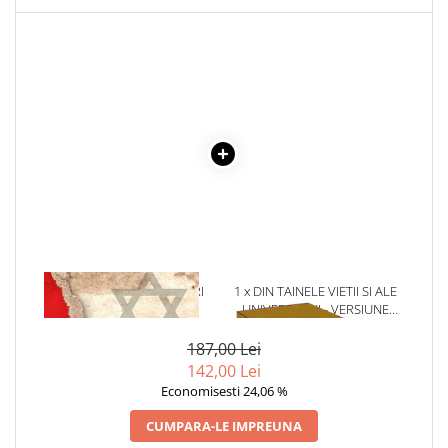
Literatura Romana
Literatura Universala
Poezie
Romane de dragoste, Carti
romantice
Senzatii/Dragoste
Senzatii/Erotic
Senzatii/Suspans
Senzatii/Thriller
SF & Fantasy
1 x CEILALTI SCHINDLERI
1 x DIN TAINELE VIETII SI ALE
Teatru
UNIVERSULUI - VERSIUNE
ORIGINALA DIN 1939.
Teens Book Club
VOLUMELE I-III. CUTIE DE
187,00 Lei
COLECTIE -SCARLAT
142,00 Lei
Umor
DEMETRESCU
Economisesti 24,06 %
Birotica & Papetarie
CUMPARA-LE IMPREUNA
Adezivi si benzi adezive