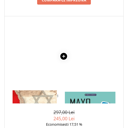
Cadouri
Carti in dar
Carti pentru copii
Beletristica
Literatura Romana
Literatura Universala
Poezie
SF & Fantasy
Carte Prescolara, Joc
Carti cartonate
Descopera lumea
Descopera si invata
1 x CEILALTI SCHINDLERI
1 x MAYO CLINIC. CARTEA
Din ograda
ESENTIALA DESPRE DIABETUL
ZAHARAT
Povesti pe roti
297,00 Lei
Primele notiuni
245,00 Lei
Carti de colorat
Economisesti 17,51 %