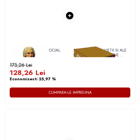
Articole Birotica
Accesorii Arhivare
Calculator
Hartie si Accesorii
Instrumente de scris
Organizare si Arhivare
1 x CONTRACTUL SOCIAL
1 x DIN TAINELE VIETII SI ALE
Seturi birotica
UNIVERSULUI - VERSIUNE
ORIGINALA DIN 1939.
Articole scolare
VOLUMELE I-III. CUTIE DE
173,26 Lei
COLECTIE -SCARLAT
128,26 Lei
Arta
DEMETRESCU
Economisesti 25,97 %
Caiete si Carnetele scolare
Coperti, Mape, Etichete
CUMPARA-LE IMPREUNA
Ghiozdane si Penare scolare
Instrumente de scris
Instrumente si Truse Geometrie
Seturi scolare
Calculator
Consumabile & Accesorii