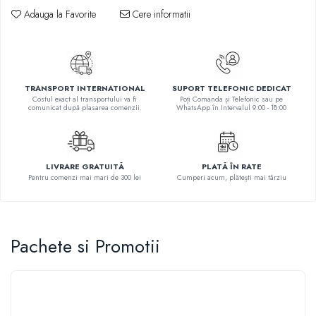
Literatura Romana
Adauga la Favorite
Cere informatii
Literatura Universala
Poezie
Romane de dragoste, Carti
romantice
TRANSPORT INTERNATIONAL
SUPORT TELEFONIC DEDICAT
Costul exact al transportului va fi
Poți Comanda și Telefonic sau pe
Senzatii/Dragoste
comunicat după plasarea comenzii.
WhatsApp în Intervalul 9:00 - 18:00
Senzatii/Erotic
Senzatii/Suspans
LIVRARE GRATUITĂ
PLATĂ ÎN RATE
Senzatii/Thriller
Pentru comenzi mai mari de 300 lei
Cumperi acum, plătești mai târziu
SF & Fantasy
Teatru
Pachete si Promotii
Teens Book Club
Umor
Birotica & Papetarie
Adezivi si benzi adezive