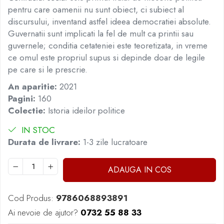
Masaj
pentru care oamenii nu sunt obiect, ci subiect al
discursului, inventand astfel ideea democratiei absolute.
MedConnect
Guvernatii sunt implicati la fel de mult ca printii sau
Medicina & Farmacie
guvernele; conditia cetateniei este teoretizata, in vreme
Medicina Pentru Toti
ce omul este propriul supus si depinde doar de legile
pe care si le prescrie.
SealfHealing
Sport
An aparitie:
2021
Pagini:
160
Starea de bine
Colectie:
Istoria ideilor politice
Terapii Alternative
IN STOC
AudioBook
Durata de livrare:
1-3 zile lucratoare
Beletristica
Biografii, Memorii, Jurnale
ADAUGA IN COS
Carti erotice
Carti pentru Adolescenti, Young
Cod Produs:
9786068893891
Adult
Ai nevoie de ajutor?
0732 55 88 33
Crime, Thriller, Mistery