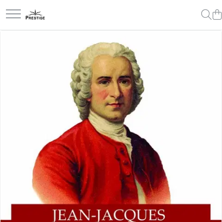
Toate Produsele
Noutati
Promotii
Pachete Speciale Carti
Spiritualitate - Ezoterism
AngelConnection
Arte Divinatorii
Astrologie
Chiromantie
Dezvoltare Spirituala
KidConnection
Minte Corp
New Illuminati Files