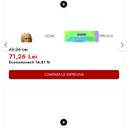
Cadouri
Carti in dar
Carti pentru copii
Beletristica
1 x CONTRACTUL SOCIAL
1 x VINDECAREA COPILULUI
Literatura Romana
INTERIOR
Literatura Universala
83,26 Lei
Poezie
71,26 Lei
SF & Fantasy
Economisesti 14,41 %
Carte Prescolara, Joc
CUMPARA-LE IMPREUNA
Carti cartonate
Descopera lumea
Descopera si invata
Din ograda
Povesti pe roti
Primele notiuni
Carti de colorat