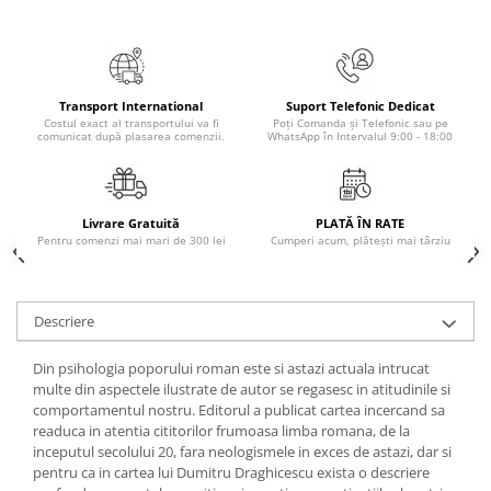
Masaj
MedConnect
Medicina & Farmacie
Transport International
Suport Telefonic Dedicat
Medicina Pentru Toti
Costul exact al transportului va fi
Poți Comanda și Telefonic sau pe
comunicat după plasarea comenzii.
WhatsApp în Intervalul 9:00 - 18:00
SealfHealing
Sport
Starea de bine
Livrare Gratuită
PLATĂ ÎN RATE
Pentru comenzi mai mari de 300 lei
Cumperi acum, plătești mai târziu
Terapii Alternative
AudioBook
Beletristica
Descriere
Biografii, Memorii, Jurnale
Din psihologia poporului roman este si astazi actuala intrucat
Carti erotice
multe din aspectele ilustrate de autor se regasesc in atitudinile si
comportamentul nostru. Editorul a publicat cartea incercand sa
Carti pentru Adolescenti, Young
readuca in atentia cititorilor frumoasa limba romana, de la
Adult
inceputul secolului 20, fara neologismele in exces de astazi, dar si
Crime, Thriller, Mistery
pentru ca in cartea lui Dumitru Draghicescu exista o descriere