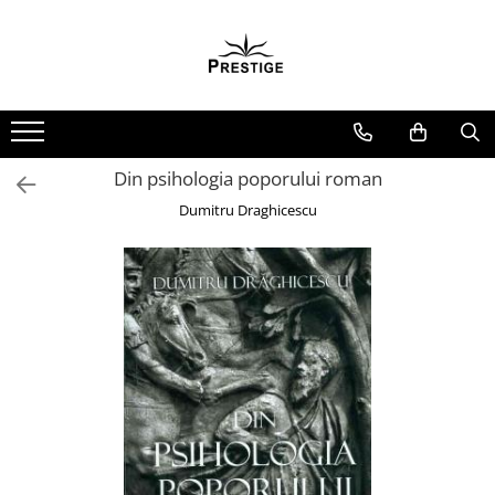
Toate Produsele
Noutati
Promotii
Pachete Speciale Carti
Din psihologia poporului roman
Spiritualitate - Ezoterism
Dumitru Draghicescu
AngelConnection
Arte Divinatorii
Astrologie
Chiromantie
Dezvoltare Spirituala
KidConnection
Minte Corp
New Illuminati Files