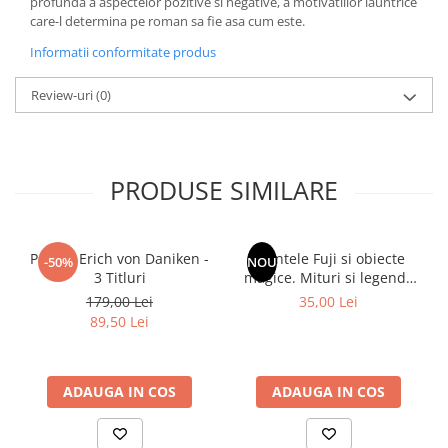
profunda a aspectelor pozitive si negative, a motivatiilor launtrice
Literatura Romana
care-l determina pe roman sa fie asa cum este.
Literatura Universala
Informatii conformitate produs
Poezie
Review-uri
(0)
Romane de dragoste, Carti
romantice
Senzatii/Dragoste
PRODUSE SIMILARE
Senzatii/Erotic
Senzatii/Suspans
Senzatii/Thriller
Pachet Erich von Daniken -
Muntele Fuji si obiecte
-50%
NOU
SF & Fantasy
3 Titluri
magice. Mituri si legende
ale Japoniei
179,00 Lei
35,00 Lei
Teatru
89,50 Lei
Teens Book Club
Umor
ADAUGA IN COS
ADAUGA IN COS
Birotica & Papetarie
Adezivi si benzi adezive