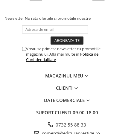
Articole Birotica
Accesorii Arhivare
Newsletter
Nu rata ofertele si promotiile noastre
Calculator
Hartie si Accesorii
Instrumente de scris
Organizare si Arhivare
Vreau sa primesc newsletter cu promotiile
Seturi birotica
magazinului. Afla mai multe in
Politica de
Articole scolare
Confidentialitate
Arta
MAGAZINUL MEU
Caiete si Carnetele scolare
Coperti, Mape, Etichete
CLIENTI
Ghiozdane si Penare scolare
Instrumente de scris
DATE COMERCIALE
Instrumente si Truse Geometrie
SUPORT CLIENTI
09.00-18.00
Seturi scolare
Calculator
0732 55 88 33
Consumabile & Accesorii
comenzi@edituraprestige.ro