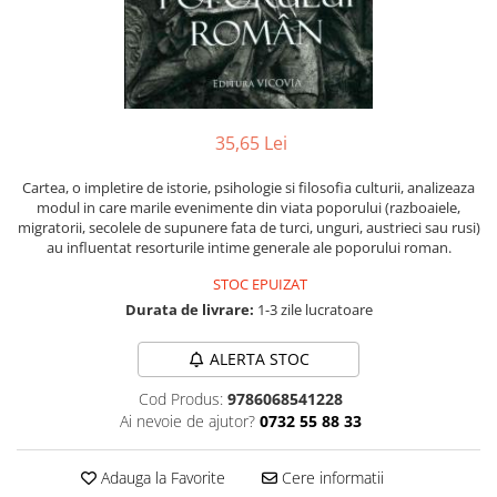
Numerologie
Paranormal
Parapsihologie
Ramtha
35,65 Lei
Audiobook
ReConnect
Cartea, o impletire de istorie, psihologie si filosofia culturii, analizeaza
modul in care marile evenimente din viata poporului (razboaiele,
Religie
migratorii, secolele de supunere fata de turci, unguri, austrieci sau rusi)
Crestinism
au influentat resorturile intime generale ale poporului roman.
ScienceConnection
STOC EPUIZAT
Durata de livrare:
1-3 zile lucratoare
SelfConnect
SelfHealing
ALERTA STOC
Vindecare Spirituala
Cod Produs:
9786068541228
Sanatate
Ai nevoie de ajutor?
0732 55 88 33
Diete
Gastronomik
Adauga la Favorite
Cere informatii