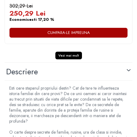
DIABETUL ZAHARAT
302,29 Lei
250,29 Lei
Economisesti 17,20 %
CUMPARA-LE IMPREUNA
Vezi mai mult
Descriere
Esti oare stapanul propriului destin? Cat de tare te influenteaza
istoria familiei din care provii? De ce unii oameni ai caror inaintasi
au trecut prin situatii de viata dificile par condamnati sa le repete,
desi se straduiesc cu orice pret sa le evite? De ce secretele de
familie, aparute din dorinta de a proteja familia de rusine si
dezonoare, ii marcheaza pe descendenti intr-o maniera atat de
profunda?
O carte despre secrete de familie, rusine, ura de clasa si invidie,