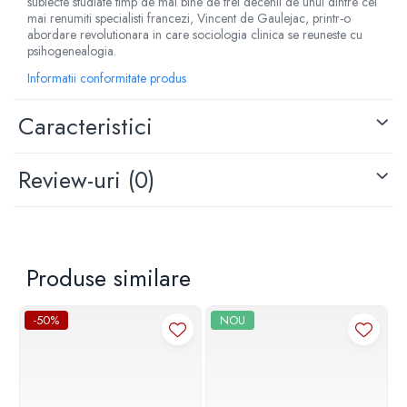
subiecte studiate timp de mai bine de trei decenii de unul dintre cei
mai renumiti specialisti francezi, Vincent de Gaulejac, printr-o
abordare revolutionara in care sociologia clinica se reuneste cu
psihogenealogia.
Informatii conformitate produs
Caracteristici
Review-uri
(0)
Produse similare
-50%
NOU