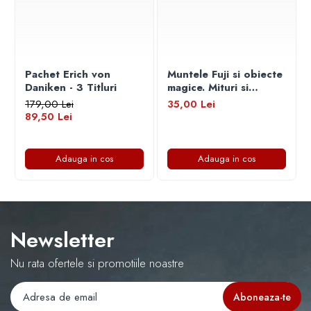
Pachet Erich von
Muntele Fuji si obiecte
Daniken - 3 Titluri
magice. Mituri si
legende ale Japoniei
179,00 Lei
35,00 Lei
89,50 Lei
Adauga in cos
Adauga in cos
Newsletter
Nu rata ofertele si promotiile noastre