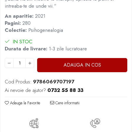
intreaba-te de unde vii.“
Elevi de 10 plus
An aparitie:
2021
Lecturi Scolare
Pagini:
280
Lumea Copilariei
Colectie:
Psihogenealogia
Ma pregatesc pentru scoala
IN STOC
Manuale - Carte Scolara
Durata de livrare:
1-3 zile lucratoare
Clasa a II-a
Clasa a III-a
ADAUGA IN COS
Clasa a IV-a
Clasa a V-a
Cod Produs:
9786069707197
Clasa a VI-a
Clasa a VII-a
Ai nevoie de ajutor?
0732 55 88 33
Clasa a VIII-a
Adauga la Favorite
Cere informatii
Clasa I
Clasa pregatitoare
Limbi Straine
Povesti