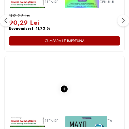
1 x ISTORIA CA MOSTENIRE
1 x VINDECAREA COPILULUI
INTERIOR
102,29 Lei
90,29 Lei
Economisesti 11,73 %
CUMPARA-LE IMPREUNA
1 x ISTORIA CA MOSTENIRE
1 x MAYO CLINIC. CARTEA
ESENTIALA DESPRE