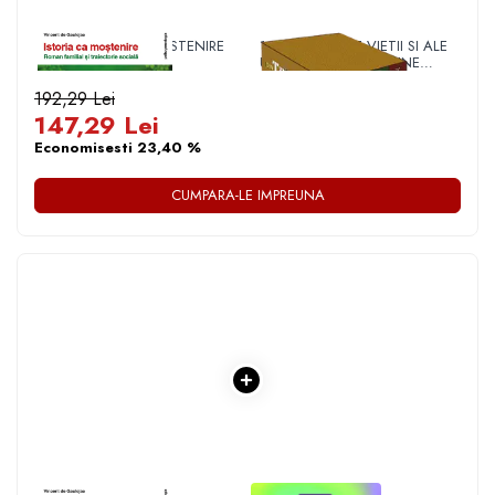
1 x ISTORIA CA MOSTENIRE
1 x DIN TAINELE VIETII SI ALE
UNIVERSULUI - VERSIUNE
ORIGINALA DIN 1939.
VOLUMELE I-III. CUTIE DE
192,29 Lei
COLECTIE -SCARLAT
147,29 Lei
DEMETRESCU
Economisesti 23,40 %
CUMPARA-LE IMPREUNA