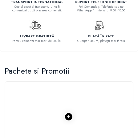
TRANSPORT INTERNATIONAL
SUPORT TELEFONIC DEDICAT
Povesti ilustrate
Costul exact al transportului va fi
Poți Comanda și Telefonic sau pe
comunicat după plasarea comenzii.
WhatsApp în Intervalul 9:00 - 18:00
Povesti - Basme - Legende
Realitatea Augmentata
Religie pentru copii
LIVRARE GRATUITĂ
PLATĂ ÎN RATE
ScienceConnection
Pentru comenzi mai mari de 300 lei
Cumperi acum, plătești mai târziu
TP ROLL
Pachete si Promotii