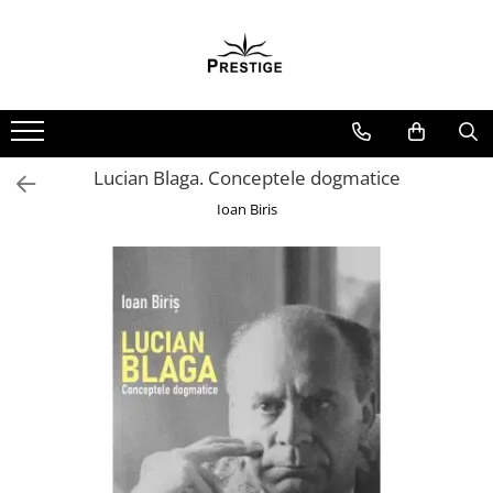
Toate Produsele
Noutati
Promotii
Pachete Speciale Carti
Lucian Blaga. Conceptele dogmatice
Spiritualitate - Ezoterism
Ioan Biris
AngelConnection
Arte Divinatorii
Astrologie
Chiromantie
Dezvoltare Spirituala
KidConnection
Minte Corp
New Illuminati Files