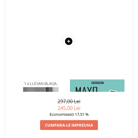
Cadouri
Carti in dar
Carti pentru copii
Beletristica
Literatura Romana
Literatura Universala
Poezie
SF & Fantasy
Carte Prescolara, Joc
Carti cartonate
1 x LUCIAN BLAGA.
1 x MAYO CLINIC. CARTEA
CONCEPTELE DOGMATICE
ESENTIALA DESPRE DIABETUL
Descopera lumea
ZAHARAT
Descopera si invata
297,00 Lei
245,00 Lei
Din ograda
Economisesti 17,51 %
Povesti pe roti
Primele notiuni
CUMPARA-LE IMPREUNA
Carti de colorat