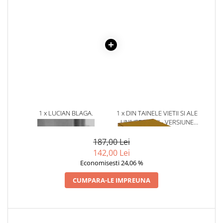
Literatura Romana
Literatura Universala
Poezie
Romane de dragoste, Carti
romantice
Senzatii/Dragoste
Senzatii/Erotic
Senzatii/Suspans
1 x LUCIAN BLAGA.
1 x DIN TAINELE VIETII SI ALE
CONCEPTELE DOGMATICE
UNIVERSULUI - VERSIUNE
Senzatii/Thriller
ORIGINALA DIN 1939.
SF & Fantasy
VOLUMELE I-III. CUTIE DE
187,00 Lei
COLECTIE -SCARLAT
142,00 Lei
Teatru
DEMETRESCU
Economisesti 24,06 %
Teens Book Club
CUMPARA-LE IMPREUNA
Umor
Birotica & Papetarie
Adezivi si benzi adezive