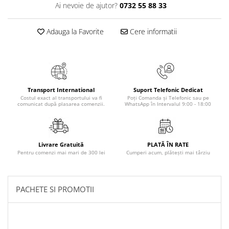
Ai nevoie de ajutor?
0732 55 88 33
Masaj
MedConnect
Adauga la Favorite
Cere informatii
Medicina & Farmacie
Medicina Pentru Toti
SealfHealing
Sport
Transport International
Suport Telefonic Dedicat
Costul exact al transportului va fi
Poți Comanda și Telefonic sau pe
Starea de bine
comunicat după plasarea comenzii.
WhatsApp în Intervalul 9:00 - 18:00
Terapii Alternative
AudioBook
Livrare Gratuită
PLATĂ ÎN RATE
Beletristica
Pentru comenzi mai mari de 300 lei
Cumperi acum, plătești mai târziu
Biografii, Memorii, Jurnale
Carti erotice
PACHETE SI PROMOTII
Carti pentru Adolescenti, Young
Adult
Crime, Thriller, Mistery