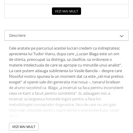
COLOREAZA CU PRIETENII
De colorat
VEZI MAI MULT
Pot desena minunat
Sa coloram cu Nicol
Carti educative
Descriere
Codul copiilor de succes
Cele aratate pe parcursul acestei lucrari credem ca indreptatesc
Copii 0-7 ani
aprecierea lui Tudor Vianu, dupa care „Lucian Blaga este un om
de stiinta, preocupat sa distinga, sa clasifice, sa ordoneze o
Clubul Premiantilor
materie intelectuala de care se apropie cu minutiile unui analist”.
Super pitici 2-5 ani
La care putem adauga sublinierea lui Vasile Bancila – despre care
filosoful nostru spunea la un moment dat ca este „cel mai pretios
Culegeri Auxiliare
exeget” al operei sale din generatia mai noua –, tanarul brailean
Dezvoltare personala
de atunci socotind ca Blaga „a incercat sa faca pentru inconstient
ceea ce Kant a facut pentru constiinta”. Si, adaugam noi, a
Dictionare
incercat sa largeasca hotarele logicii pentru a face loc
metodologiei conceptelor dogmatice, fara de care nu am gasi
Enciclopedii
nicio cale rationala pentru cuprinderea transcendentului. (
Ioan
Kids Book Club
Biris)
* * *
Legende istorice
Cuprins
VEZI MAI MULT
Literatura Scolara
Prefata