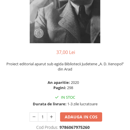
Numerologie
Paranormal
Parapsihologie
Ramtha
Audiobook
ReConnect
37,00 Lei
Religie
Proiect editorial aparut sub egida Bibliotecii Judetene „A. D. Xenopol”
Crestinism
din Arad
ScienceConnection
SelfConnect
An aparitie:
2020
Pagini:
298
SelfHealing
IN STOC
Vindecare Spirituala
Durata de livrare:
1-3 zile lucratoare
Sanatate
Diete
ADAUGA IN COS
Gastronomik
Cod Produs:
9786067975260