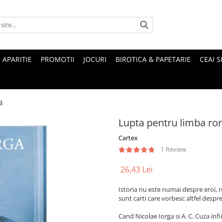
 APARITIE
PROMOTII
JOCURI
BIROTICA & PAPETARIE
CEAI S
a
Lupta pentru limba ro
Cartex
1 Review
26,43 Lei
Istoria nu este numai despre eroi, regi
sunt carti care vorbesc altfel despre
Cand Nicolae Iorga si A. C. Cuza in