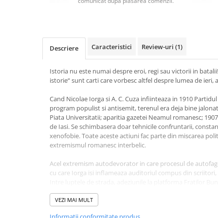
comunicat după plasarea comenzii.
Masaj
MedConnect
Medicina & Farmacie
Caracteristici
Review-uri
(1)
Descriere
Medicina Pentru Toti
SealfHealing
Istoria nu este numai despre eroi, regi sau victorii in batalii!
istorie“ sunt carti care vorbesc altfel despre lumea de ieri, a
Sport
Starea de bine
Cand Nicolae Iorga si A. C. Cuza infiinteaza in 1910 Partid
program populist si antisemit, terenul era deja bine jalona
Terapii Alternative
Piata Universitatii; aparitia gazetei Neamul romanesc; 1907
de Iasi. Se schimbasera doar tehnicile confruntarii, constant
AudioBook
xenofobie. Toate aceste actiuni fac parte din miscarea polit
Beletristica
extremismul romanesc interbelic.
Biografii, Memorii, Jurnale
Acel extremism autodevorator in care procesul de autofagoc
Carti erotice
cu care Iorga isi inflameaza auditoriul compus din scriitori, s
Intre luptele de strada, adeziunile la platforma Fratilor Bu
Carti pentru Adolescenti, Young
o epistemologie a discursivului, a invaziei „spatiilor albe“, 
Adult
franturile de idei se stabilesc conexiuni la distanta, conf
VEZI MAI MULT
Crime, Thriller, Mistery
de hipertexte. Legaturile sunt algoritmizate dupa un princ
Informatii conformitate produs