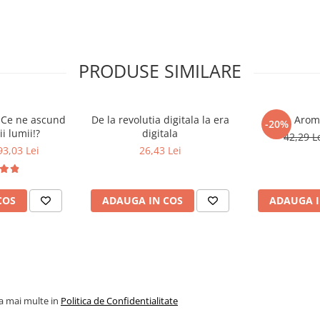
PRODUSE SIMILARE
 Ce ne ascund
De la revolutia digitala la era
Arom
-20%
i lumii!?
digitala
42,29 L
93,03 Lei
26,43 Lei
COS
ADAUGA IN COS
ADAUGA I
la mai multe in
Politica de Confidentialitate