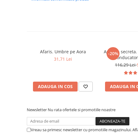
operandi.
Literatura Romana
Lucian Pricop
Literatura Universala
Poezie
Romane de dragoste, Carti
romantice
Senzatii/Dragoste
Afaris. Umbre pe Aora
Agenda secreta.
-20%
Senzatii/Erotic
conducatori
31,71 Lei
116,29 Lei
Senzatii/Suspans
Senzatii/Thriller
SF & Fantasy
ADAUGA IN COS
ADAUGA IN 
Teatru
Teens Book Club
Newsletter
Nu rata ofertele si promotiile noastre
Umor
Birotica & Papetarie
Vreau sa primesc newsletter cu promotiile magazinului. Af
Adezivi si benzi adezive