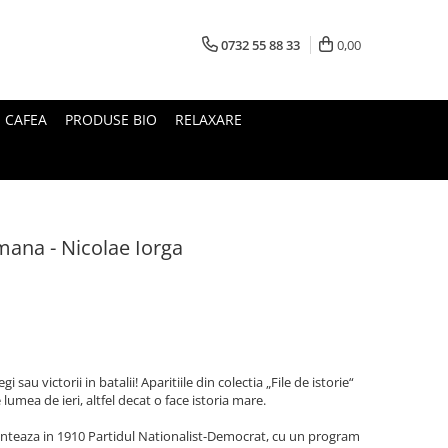
0732 55 88 33
0,00
I CAFEA
PRODUSE BIO
RELAXARE
mana - Nicolae Iorga
 sau victorii in batalii! Aparitiile din colectia „File de istorie“
 lumea de ieri, altfel decat o face istoria mare.
fiinteaza in 1910 Partidul Nationalist-Democrat, cu un program