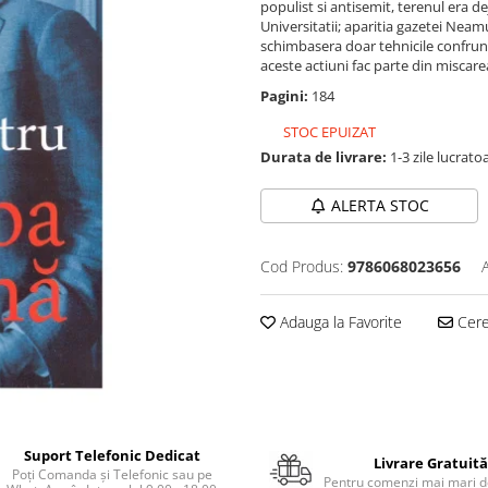
populist si antisemit, terenul era d
Universitatii; aparitia gazetei Neam
schimbasera doar tehnicile confrunta
aceste actiuni fac parte din miscare
Pagini:
184
STOC EPUIZAT
Durata de livrare:
1-3 zile lucrato
ALERTA STOC
Cod Produs:
9786068023656
Adauga la Favorite
Cere 
Suport Telefonic Dedicat
Livrare Gratuită
Poți Comanda și Telefonic sau pe
Pentru comenzi mai mari de