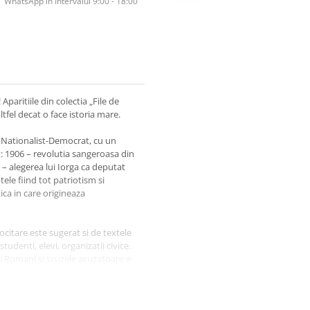
WhatsApp în Intervalul 9:00 - 18:00
 Aparitiile din colectia „File de
ltfel decat o face istoria mare.
ul Nationalist-Democrat, cu un
t: 1906 – revolutia sangeroasa din
 – alegerea lui Iorga ca deputat
ele fiind tot patriotism si
ica in care origineaza
itare este sugerat si de textele
tudenti, elevi, organizatii civice.
ni Romani si scuzele acuzatoare e
a pauzelor calculate. Intre
igurand volumul sub forma unui set
ipiu simplu: revolta ca modus