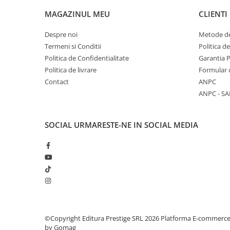
Articole Birotica
MAGAZINUL MEU
CLIENTI
Accesorii Arhivare
Calculator
Despre noi
Metode de
Termeni si Conditii
Politica d
Hartie si Accesorii
Politica de Confidentialitate
Garantia 
Instrumente de scris
Politica de livrare
Formular 
Organizare si Arhivare
Contact
ANPC
Seturi birotica
ANPC - SA
Articole scolare
Arta
SOCIAL
URMARESTE-NE IN SOCIAL MEDIA
Caiete si Carnetele scolare
Coperti, Mape, Etichete
Ghiozdane si Penare scolare
Instrumente de scris
Instrumente si Truse Geometrie
Seturi scolare
Calculator
©Copyright Editura Prestige SRL 2026
Platforma E-commerc
Consumabile & Accesorii
by Gomag