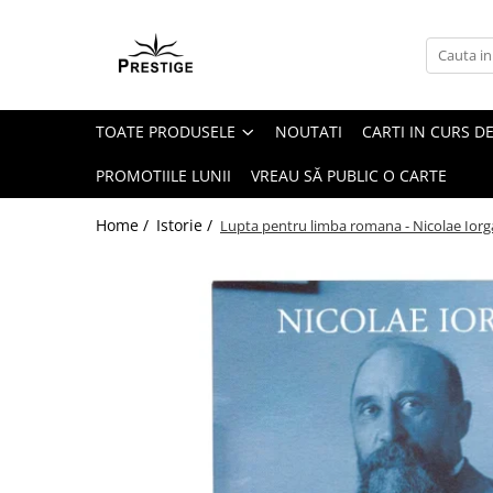
Toate Produsele
Noutati
TOATE PRODUSELE
NOUTATI
CARTI IN CURS DE
Promotii
Pachete Speciale Carti
PROMOTIILE LUNII
VREAU SĂ PUBLIC O CARTE
Spiritualitate - Ezoterism
Home /
Istorie /
Lupta pentru limba romana - Nicolae Iorg
AngelConnection
Arte Divinatorii
Astrologie
Chiromantie
Dezvoltare Spirituala
KidConnection
Minte Corp
New Illuminati Files