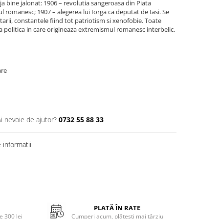
eja bine jalonat: 1906 – revolutia sangeroasa din Piata
ul romanesc; 1907 – alegerea lui Iorga ca deputat de Iasi. Se
rii, constantele fiind tot patriotism si xenofobie. Toate
a politica in care origineaza extremismul romanesc interbelic.
are
Ai nevoie de ajutor?
0732 55 88 33
informatii
PLATĂ ÎN RATE
 300 lei
Cumperi acum, plătești mai târziu