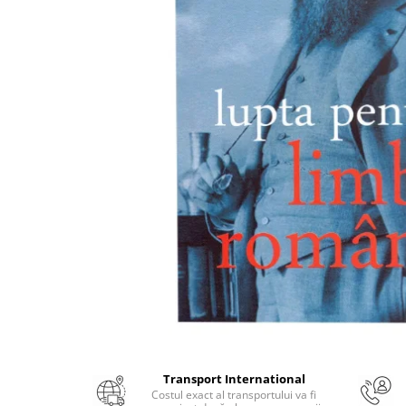
Numerologie
Paranormal
Parapsihologie
Ramtha
Audiobook
ReConnect
Religie
Crestinism
ScienceConnection
SelfConnect
SelfHealing
Vindecare Spirituala
Sanatate
Diete
Transport International
Gastronomik
Costul exact al transportului va fi