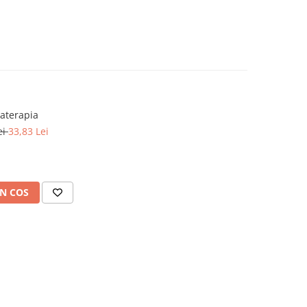
aterapia
ei
33,83 Lei
N COS