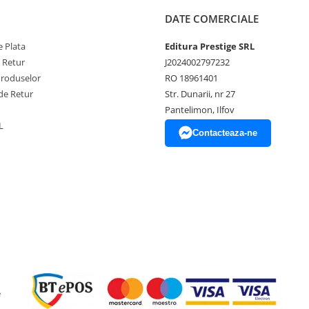
DATE COMERCIALE
 Plata
Editura Prestige SRL
e Retur
J2024002797232
Produselor
RO 18961401
de Retur
Str. Dunarii, nr 27
Pantelimon, Ilfov
L
Contacteaza-ne
e