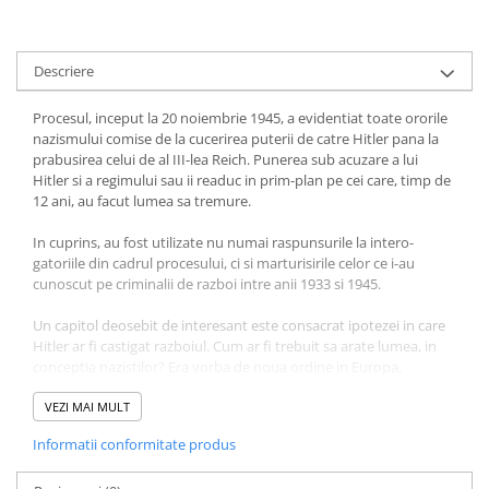
Literatura Romana
Literatura Universala
Descriere
Poezie
Romane de dragoste, Carti
Procesul, inceput la 20 noiembrie 1945, a evidentiat toate ororile
romantice
nazismului comise de la cucerirea puterii de catre Hitler pana la
prabusirea celui de al III-lea Reich. Punerea sub acu­zare a lui
Senzatii/Dragoste
Hitler si a regimului sau ii readuc in prim-plan pe cei care, timp de
Senzatii/Erotic
12 ani, au facut lumea sa tremure.
Senzatii/Suspans
In cuprins, au fost utilizate nu numai raspunsurile la intero­
gatoriile din cadrul procesului, ci si marturisirile celor ce i-au
Senzatii/Thriller
cunoscut pe criminalii de razboi intre anii 1933 si 1945.
SF & Fantasy
Un capitol deosebit de interesant este consacrat ipotezei in care
Teatru
Hitler ar fi castigat razboiul. Cum ar fi trebuit sa arate lumea, in
conceptia nazistilor? Era vorba de noua ordine in Europa,
Teens Book Club
Imperiul germanic mondial, Centrul lumii Walhalla si soarta pe
Umor
care o harazisera unor popoare.
VEZI MAI MULT
Birotica & Papetarie
Informatii conformitate produs
Dupa incheierea audierilor s-a trecut la faza de concluzii si pro­
Adezivi si benzi adezive
nuntare a sentintelor. Ce reactii au avut acuzatii la primirea lor?