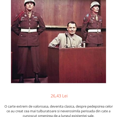
Numerologie
Paranormal
Parapsihologie
Ramtha
Audiobook
ReConnect
Religie
Crestinism
ScienceConnection
SelfConnect
SelfHealing
Vindecare Spirituala
26,43 Lei
Sanatate
Diete
O carte extrem de valoroasa, devenita clasica, despre pedep­sirea celor
ce au creat cea mai tulburatoare si neverosimila pe­rioada din cate a
Gastronomik
cunoscut omenirea de-a lungul existentei sale.