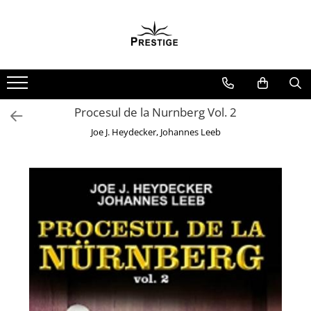
Toate Produsele
Noutati
Promotii
Pachete Speciale Carti
Procesul de la Nurnberg Vol. 2
Spiritualitate - Ezoterism
Joe J. Heydecker, Johannes Leeb
AngelConnection
Arte Divinatorii
Astrologie
Chiromantie
Dezvoltare Spirituala
KidConnection
Minte Corp
New Illuminati Files