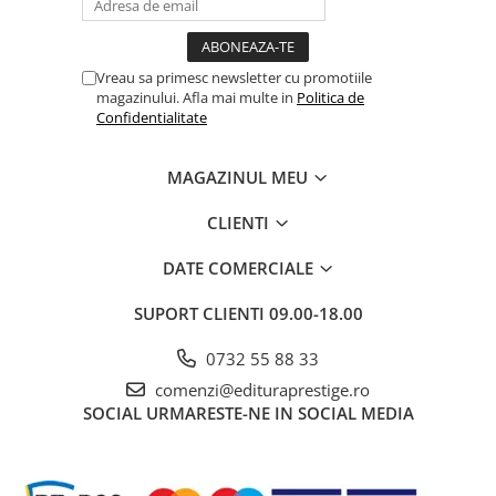
Cadouri
Carti in dar
Vreau sa primesc newsletter cu promotiile
Carti pentru copii
magazinului. Afla mai multe in
Politica de
Beletristica
Confidentialitate
Literatura Romana
Literatura Universala
MAGAZINUL MEU
Poezie
CLIENTI
SF & Fantasy
Carte Prescolara, Joc
DATE COMERCIALE
Carti cartonate
SUPORT CLIENTI
09.00-18.00
Descopera lumea
0732 55 88 33
Descopera si invata
Din ograda
comenzi@edituraprestige.ro
SOCIAL
URMARESTE-NE IN SOCIAL MEDIA
Povesti pe roti
Primele notiuni
Carti de colorat