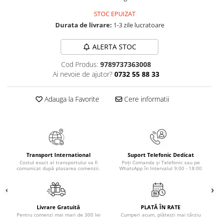
Masaj
STOC EPUIZAT
MedConnect
Durata de livrare:
1-3 zile lucratoare
Medicina & Farmacie
ALERTA STOC
Medicina Pentru Toti
Cod Produs:
9789737363008
SealfHealing
Ai nevoie de ajutor?
0732 55 88 33
Sport
Starea de bine
Adauga la Favorite
Cere informatii
Terapii Alternative
AudioBook
Beletristica
Biografii, Memorii, Jurnale
Transport International
Suport Telefonic Dedicat
Costul exact al transportului va fi
Poți Comanda și Telefonic sau pe
Carti erotice
comunicat după plasarea comenzii.
WhatsApp în Intervalul 9:00 - 18:00
Carti pentru Adolescenti, Young
Adult
Livrare Gratuită
PLATĂ ÎN RATE
Crime, Thriller, Mistery
Pentru comenzi mai mari de 300 lei
Cumperi acum, plătești mai târziu