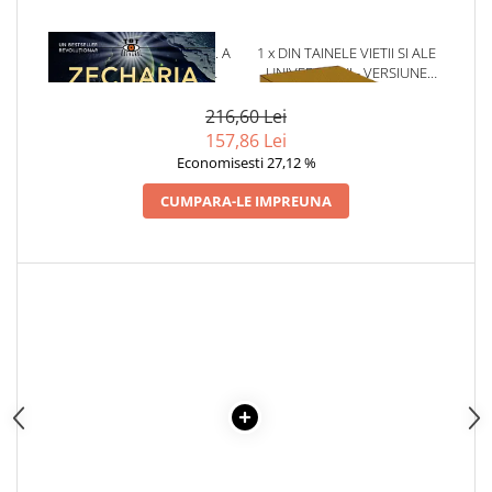
1 x REGATELE PIERDUTE. A
1 x DIN TAINELE VIETII SI ALE
PATRA CARTE DIN ,,
UNIVERSULUI - VERSIUNE
CRONICILE PAMANTULUI"
ORIGINALA DIN 1939.
VOLUMELE I-III. CUTIE DE
216,60 Lei
COLECTIE -SCARLAT
157,86 Lei
DEMETRESCU
Economisesti 27,12 %
CUMPARA-LE IMPREUNA