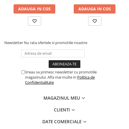
de lut si sa interpreteze Sumeriana si Akkadiana, Sitchin
ADAUGA IN COS
ADAUGA IN COS
a bazat seria „Cronicile Pamantului” pe dovezile (texte si
desene) consemnate de civilizatiile antice din Orientul
Apropiat. Cartile lui au fost traduse la nivel mondial,
retiparite in editii accesibile, transcrise in alfabetul
Braille pentru nevazatori si prezentate in programe de
radio si televiziune. A decedat in 2010 la New York.
Newsletter
Nu rata ofertele si promotiile noastre
Vreau sa primesc newsletter cu promotiile
magazinului. Afla mai multe in
Politica de
Confidentialitate
MAGAZINUL MEU
CLIENTI
DATE COMERCIALE