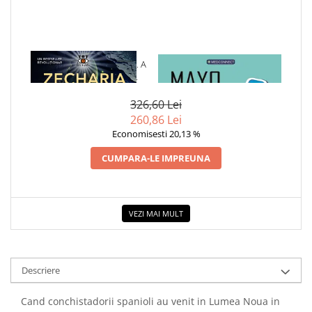
1 x REGATELE PIERDUTE. A
1 x MAYO CLINIC. CARTEA
PATRA CARTE DIN ,,
ESENTIALA DESPRE DIABETUL
CRONICILE PAMANTULUI"
ZAHARAT
326,60 Lei
260,86 Lei
Economisesti 20,13 %
CUMPARA-LE IMPREUNA
VEZI MAI MULT
Descriere
Cand conchistadorii spanioli au venit in Lumea Noua in