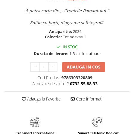
Elevi de 10 plus
A patra carte din ,, Cronicile Pamantului ''
Lecturi Scolare
Editie cu harti, diagrame si fotografii
Lumea Copilariei
An aparitie:
2024
Ma pregatesc pentru scoala
Colectie:
Tot Adevarul
Manuale - Carte Scolara
IN STOC
Clasa a II-a
Durata de livrare:
1-3 zile lucratoare
Clasa a III-a
Clasa a IV-a
ADAUGA IN COS
Clasa a V-a
Cod Produs:
9786303320809
Clasa a VI-a
Ai nevoie de ajutor?
0732 55 88 33
Clasa a VII-a
Clasa a VIII-a
Adauga la Favorite
Cere informatii
Clasa I
Clasa pregatitoare
Limbi Straine
Povesti
Transport International
Suport Telefonic Dedicat