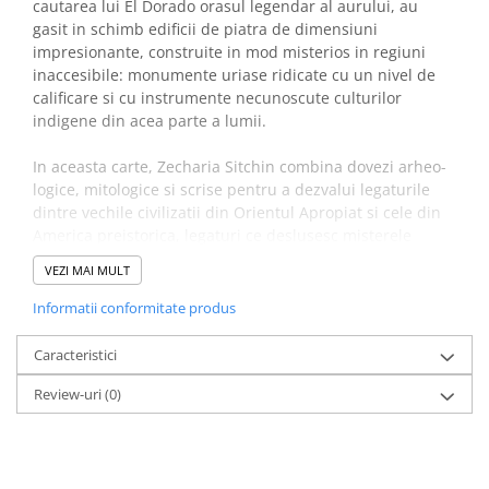
cautarea lui El Dorado orasul legendar al aurului, au
gasit in schimb edificii de piatra de dimensiuni
impresionante, construite in mod misterios in regiuni
inaccesibile: monu­mente uriase ridicate cu un nivel de
calificare si cu instrumente necunoscute culturilor
indigene din acea parte a lumii.
In aceasta carte, Zecharia Sitchin combina dovezi arheo­
logice, mitologice si scrise pentru a dezvalui legaturile
dintre vechile civilizatii din Orientul Apropiat si cele din
America preistorica, legaturi ce deslusesc misterele
piramidelor si cele ale „oraselor zeilor” din Mexic,
VEZI MAI MULT
cunoas­terea mayasa a astronomiei, secretele
calendarului olmec si prezenta celei mai vechi capitale
Informatii conformitate produs
din America pe malurile Lacului Titicaca. El dezvaluie
raspunsurile puzzle-urilor despre vechile civilizatii
Caracteristici
americane, raspunsuri care sugereaza cu tarie
Review-uri
(0)
implicarea „zeilor” de pe o alta pla­neta, care au facut din
Pamant casa lor.
„O interpretare uimitoare… Sitchin este un investigator
zelos.” — Kirkus Reviews