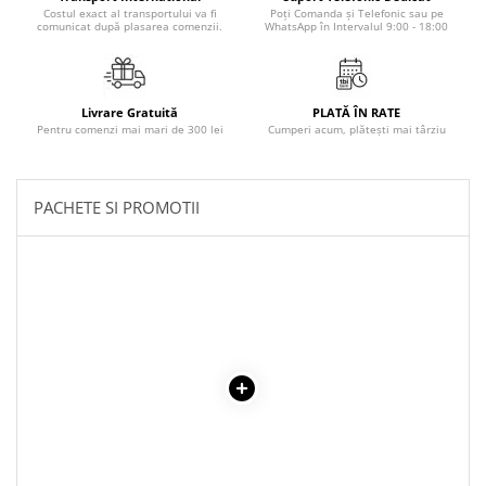
Povesti ilustrate
Costul exact al transportului va fi
Poți Comanda și Telefonic sau pe
comunicat după plasarea comenzii.
WhatsApp în Intervalul 9:00 - 18:00
Povesti - Basme - Legende
Realitatea Augmentata
Religie pentru copii
Livrare Gratuită
PLATĂ ÎN RATE
Pentru comenzi mai mari de 300 lei
Cumperi acum, plătești mai târziu
ScienceConnection
TP ROLL
PACHETE SI PROMOTII