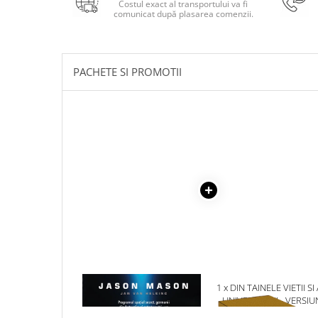
Costul exact al transportului va fi
Masaj
comunicat după plasarea comenzii.
MedConnect
Medicina & Farmacie
PACHETE SI PROMOTII
Medicina Pentru Toti
SealfHealing
Sport
Starea de bine
Terapii Alternative
AudioBook
Beletristica
Biografii, Memorii, Jurnale
Carti erotice
Carti pentru Adolescenti, Young
Adult
1 x TATAL MEU A FOST UN
1 x DIN TAINELE VIETII SI
MIB. VOLUMUL 1
UNIVERSULUI - VERSIU
Crime, Thriller, Mistery
ORIGINALA DIN 1939.