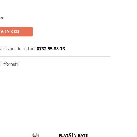
are
A IN COS
Ai nevoie de ajutor?
0732 55 88 33
informatii
PLATĂ ÎN RATE