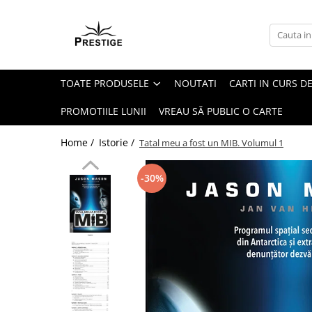
Toate Produsele
Noutati
TOATE PRODUSELE
NOUTATI
CARTI IN CURS DE
Promotii
Pachete Speciale Carti
PROMOTIILE LUNII
VREAU SĂ PUBLIC O CARTE
Spiritualitate - Ezoterism
Home /
Istorie /
Tatal meu a fost un MIB. Volumul 1
AngelConnection
Arte Divinatorii
-30%
Astrologie
Chiromantie
Dezvoltare Spirituala
KidConnection
Minte Corp
New Illuminati Files