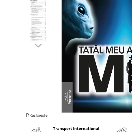
Numerologie
Paranormal
Parapsihologie
Ramtha
Audiobook
ReConnect
Religie
Crestinism
ScienceConnection
SelfConnect
SelfHealing
Vindecare Spirituala
Sanatate
Rasfoieste
Diete
Gastronomik
Transport International