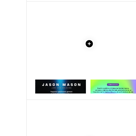
Literatura Romana
VOLUMELE I-III. CUTIE 
COLECTIE -SCARLAT
Literatura Universala
DEMETRESCU
Poezie
Romane de dragoste, Carti
romantice
Senzatii/Dragoste
Senzatii/Erotic
Senzatii/Suspans
Senzatii/Thriller
SF & Fantasy
1 x TATAL MEU A FOST UN
1 x VINDECAREA COPILU
MIB. VOLUMUL 1
INTERIOR
Teatru
Teens Book Club
Umor
Birotica & Papetarie
Adezivi si benzi adezive