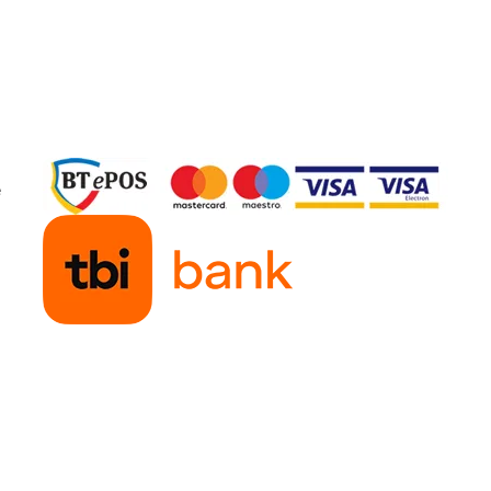
p despre trecutul si viitorul
a
 apelul lui Jan van Helsing
pentru noua sa carte, „Inainte
ea perioada, am decis sa-mi
e
 cale pentru mine.
nternational si german, dar
k). Probabil ca majoritatea
ncredibila, motiv pentru
 inca exista anumite cercuri
In ultimii ani, am calatorit
i membri ai unor societati si
a pasnic, iar uneori am fost
tunci, locuiesc in Austria,
nt supravegheat si se incearca
 mele, iar el s-a aratat
planifica oricum o carte noua