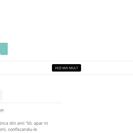
EA
ETUL
VEZI MAI MULT
P!
inca din anii '50, apar in
rii, confiscandu-le