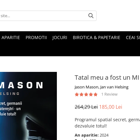
 APARITIE
PROMOTII
JOCURI
BIROTICA & PAPETARIE
CEAI S
Tatal meu a fost un MI
Jason Mason, Jan van Helsing
1 Review
264,29 Lei
185,00 Lei
Programul spatial secret, germa
dezvaluie totul!
An aparitie:
2024