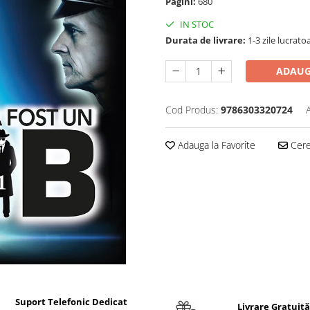
Pagini:
680
IN STOC
Durata de livrare:
1-3 zile lucrato
ADAUG
Cod Produs:
9786303320724
Adauga la Favorite
Cere 
Suport Telefonic Dedicat
Livrare Gratuită