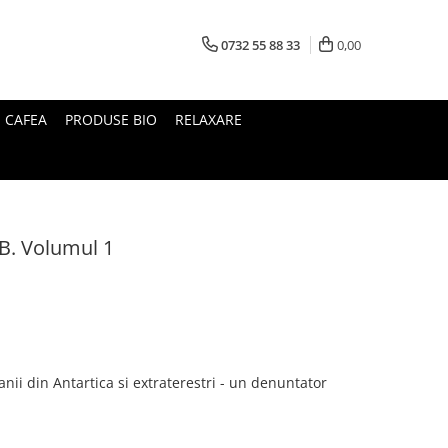
0732 55 88 33
0,00
I CAFEA
PRODUSE BIO
RELAXARE
B. Volumul 1
nii din Antartica si extraterestri - un denuntator