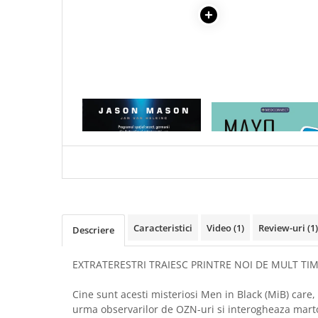
Articole Birotica
Accesorii Arhivare
Calculator
Hartie si Accesorii
Instrumente de scris
Organizare si Arhivare
1 x TATAL MEU A FOST UN
1 x MAYO CLINIC. CART
Seturi birotica
MIB. VOLUMUL 1
ESENTIALA DESPRE DIAB
ZAHARAT
Articole scolare
Arta
Caiete si Carnetele scolare
Coperti, Mape, Etichete
Ghiozdane si Penare scolare
Caracteristici
Video
(1)
Review-uri
(1)
Descriere
Instrumente de scris
Instrumente si Truse Geometrie
EXTRATERESTRI TRAIESC PRINTRE NOI DE MULT TIM
Seturi scolare
Calculator
Cine sunt acesti misteriosi Men in Black (MiB) care, 
urma observarilor de OZN-uri si interogheaza marto
Consumabile & Accesorii