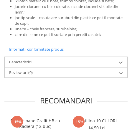
xilofon metalic cu 8 note, frumos colorat, include si bete;
Literatura Romana
jucarie ciocanel cu bile colorate, include ciocanel si 4 bile din
Literatura Universala
lemn;
joc tip scule – casuta are suruburi din plastic ce pot fi montate
Poezie
de copii;
unelte – cheie franceza, surubelnita;
Romane de dragoste, Carti
cifre din lemn ce pot fi sortate prin peretii casutei;
romantice
Senzatii/Dragoste
Informatii conformitate produs
Senzatii/Erotic
Caracteristici
Senzatii/Suspans
Senzatii/Thriller
Review-uri
(0)
SF & Fantasy
Teatru
RECOMANDARI
Teens Book Club
Umor
Birotica & Papetarie
Set Creioane Grafit HB cu
Plastilina 10 CULORI
-15%
-15%
Adezivi si benzi adezive
Radiera (12 buc)
14,50 Lei