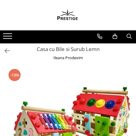
Toate Produsele
Noutati
Promotii
Pachete Speciale Carti
Casa cu Bile si Surub Lemn
Spiritualitate - Ezoterism
Ileana Prodexim
AngelConnection
Arte Divinatorii
-13%
Astrologie
Chiromantie
Dezvoltare Spirituala
KidConnection
Minte Corp
New Illuminati Files