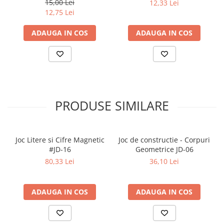
15,00 Lei
12,33 Lei
Articole Birotica
12,75 Lei
Accesorii Arhivare
ADAUGA IN COS
ADAUGA IN COS
Calculator
Hartie si Accesorii
Instrumente de scris
Organizare si Arhivare
Seturi birotica
Articole scolare
PRODUSE SIMILARE
Arta
Caiete si Carnetele scolare
Joc Litere si Cifre Magnetic
Joc de constructie - Corpuri
Coperti, Mape, Etichete
#JD-16
Geometrice JD-06
Ghiozdane si Penare scolare
80,33 Lei
36,10 Lei
Instrumente de scris
Instrumente si Truse Geometrie
ADAUGA IN COS
ADAUGA IN COS
Seturi scolare
Calculator
Consumabile & Accesorii