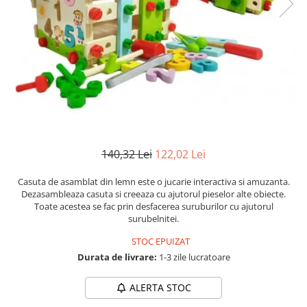
Numerologie
Paranormal
Parapsihologie
Ramtha
Audiobook
ReConnect
Religie
Crestinism
140,32 Lei
122,02 Lei
ScienceConnection
Casuta de asamblat din lemn este o jucarie interactiva si amuzanta.
SelfConnect
Dezasambleaza casuta si creeaza cu ajutorul pieselor alte obiecte.
Toate acestea se fac prin desfacerea suruburilor cu ajutorul
SelfHealing
surubelnitei.
Vindecare Spirituala
STOC EPUIZAT
Sanatate
Durata de livrare:
1-3 zile lucratoare
Diete
ALERTA STOC
Gastronomik