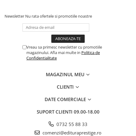
Cadouri
Carti in dar
Newsletter
Nu rata ofertele si promotiile noastre
Carti pentru copii
Beletristica
Literatura Romana
Vreau sa primesc newsletter cu promotiile
Literatura Universala
magazinului. Afla mai multe in
Politica de
Poezie
Confidentialitate
SF & Fantasy
Carte Prescolara, Joc
MAGAZINUL MEU
Carti cartonate
CLIENTI
Descopera lumea
Descopera si invata
DATE COMERCIALE
Din ograda
SUPORT CLIENTI
09.00-18.00
Povesti pe roti
Primele notiuni
0732 55 88 33
Carti de colorat
comenzi@edituraprestige.ro