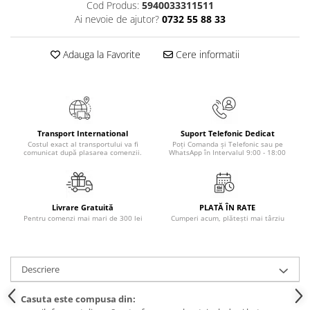
Cod Produs:
5940033311511
Masaj
Ai nevoie de ajutor?
0732 55 88 33
MedConnect
Medicina & Farmacie
Adauga la Favorite
Cere informatii
Medicina Pentru Toti
SealfHealing
Sport
Transport International
Suport Telefonic Dedicat
Starea de bine
Costul exact al transportului va fi
Poți Comanda și Telefonic sau pe
comunicat după plasarea comenzii.
WhatsApp în Intervalul 9:00 - 18:00
Terapii Alternative
AudioBook
Beletristica
Livrare Gratuită
PLATĂ ÎN RATE
Biografii, Memorii, Jurnale
Pentru comenzi mai mari de 300 lei
Cumperi acum, plătești mai târziu
Carti erotice
Carti pentru Adolescenti, Young
Descriere
Adult
Crime, Thriller, Mistery
Casuta este compusa din: