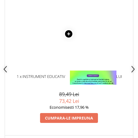
Articole Birotica
Accesorii Arhivare
Calculator
Hartie si Accesorii
Instrumente de scris
Organizare si Arhivare
Seturi birotica
Articole scolare
Arta
1 x INSTRUMENT EDUCATIV
1 x VINDECAREA COPILULUI
Caiete si Carnetele scolare
ADUNARI SI SCADERI
INTERIOR
Coperti, Mape, Etichete
89,49 Lei
Ghiozdane si Penare scolare
73,42 Lei
Instrumente de scris
Economisesti 17,96 %
Instrumente si Truse Geometrie
CUMPARA-LE IMPREUNA
Seturi scolare
Calculator
Consumabile & Accesorii