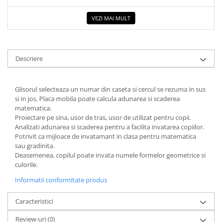
COLOREAZA CU PRIETENII
VEZI MAI MULT
De colorat
Pot desena minunat
Sa coloram cu Nicol
Carti educative
Descriere
Codul copiilor de succes
Copii 0-7 ani
Glisorul selecteaza un numar din caseta si cercul se rezuma in sus
si in jos. Placa mobila poate calcula adunarea si scaderea
Clubul Premiantilor
matematica.
Super pitici 2-5 ani
Proiectare pe sina, usor de tras, usor de utilizat pentru copii.
Analizati adunarea si scaderea pentru a facilita invatarea copiilor.
Culegeri Auxiliare
Potrivit ca mijloace de invatamant in clasa pentru matematica
Dezvoltare personala
sau gradinita.
Deasemenea, copilul poate invata numele formelor geometrice si
Dictionare
culorile.
Enciclopedii
Informatii conformitate produs
Kids Book Club
Caracteristici
Legende istorice
Review-uri
(0)
Literatura Scolara