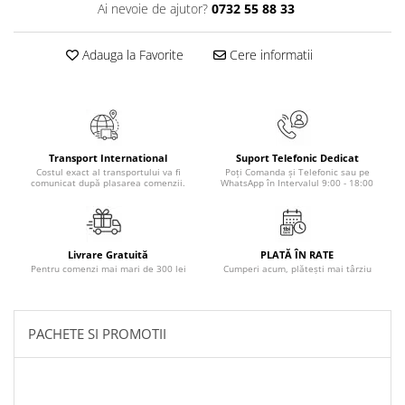
Ai nevoie de ajutor?
0732 55 88 33
Masaj
MedConnect
Adauga la Favorite
Cere informatii
Medicina & Farmacie
Medicina Pentru Toti
SealfHealing
Sport
Transport International
Suport Telefonic Dedicat
Costul exact al transportului va fi
Poți Comanda și Telefonic sau pe
Starea de bine
comunicat după plasarea comenzii.
WhatsApp în Intervalul 9:00 - 18:00
Terapii Alternative
AudioBook
Livrare Gratuită
PLATĂ ÎN RATE
Beletristica
Pentru comenzi mai mari de 300 lei
Cumperi acum, plătești mai târziu
Biografii, Memorii, Jurnale
Carti erotice
PACHETE SI PROMOTII
Carti pentru Adolescenti, Young
Adult
Crime, Thriller, Mistery