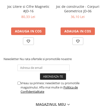
Povesti ilustrate
Joc Litere si Cifre Magnetic
Joc de constructie - Corpuri
Povesti - Basme - Legende
#JD-16
Geometrice JD-06
80,33 Lei
36,10 Lei
Realitatea Augmentata
Religie pentru copii
ADAUGA IN COS
ADAUGA IN COS
ScienceConnection
TP ROLL
Ceai si Cafea
Cafea
Newsletter
Nu rata ofertele si promotiile noastre
Cafea terapeutica
Ceai
Dezvoltare Personala
BUSINESS
Vreau sa primesc newsletter cu promotiile
magazinului. Afla mai multe in
Politica de
Carti de joc
Confidentialitate
Dezvoltare Personala Adulti
Dezvoltare Profesionala
MAGAZINUL MEU