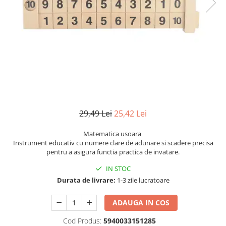
Numerologie
Paranormal
Parapsihologie
Ramtha
Audiobook
ReConnect
Religie
Crestinism
29,49 Lei
25,42 Lei
ScienceConnection
Matematica usoara
SelfConnect
Instrument educativ cu numere clare de adunare si scadere precisa
pentru a asigura functia practica de invatare.
SelfHealing
IN STOC
Vindecare Spirituala
Durata de livrare:
1-3 zile lucratoare
Sanatate
Diete
ADAUGA IN COS
Gastronomik
Cod Produs:
5940033151285