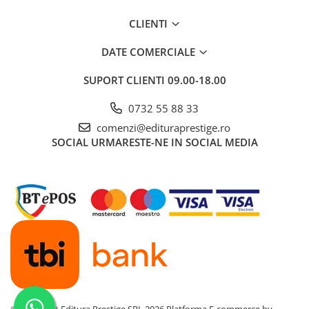
Dezvoltarea Afacerilor
CLIENTI
Parenting & Familie
DATE COMERCIALE
Psihologie, Psihanaliza
PSYCONNECT
SUPORT CLIENTI
09.00-18.00
Sexualitate
0732 55 88 33
Istorie
comenzi@edituraprestige.ro
Istorie & Filosofie
SOCIAL
URMARESTE-NE IN SOCIAL MEDIA
Istorii Secrete
Mituri si Legende
Tot Adevarul
Jocuri
Casute de papusi si mobilier
Creativitate
Educative
BrainBox
©Copyright Editura Prestige SRL 2026
Platforma E-commerce by