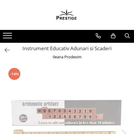
Toate Produsele
Noutati
Promotii
Pachete Speciale Carti
Instrument Educativ Adunari si Scaderi
Spiritualitate - Ezoterism
Ileana Prodexim
AngelConnection
Arte Divinatorii
-14%
Astrologie
Chiromantie
Dezvoltare Spirituala
KidConnection
Minte Corp
New Illuminati Files