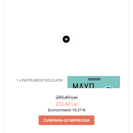
Cadouri
Carti in dar
Carti pentru copii
Beletristica
Literatura Romana
Literatura Universala
Poezie
SF & Fantasy
Carte Prescolara, Joc
Carti cartonate
1 x INSTRUMENT EDUCATIV
1 x MAYO CLINIC. CARTEA
ADUNARI SI SCADERI
ESENTIALA DESPRE DIABETUL
Descopera lumea
ZAHARAT
Descopera si invata
289,49 Lei
233,42 Lei
Din ograda
Economisesti 19,37 %
Povesti pe roti
Primele notiuni
CUMPARA-LE IMPREUNA
Carti de colorat