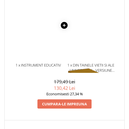
Literatura Romana
Literatura Universala
Poezie
Romane de dragoste, Carti
romantice
Senzatii/Dragoste
Senzatii/Erotic
Senzatii/Suspans
1 x INSTRUMENT EDUCATIV
1 x DIN TAINELE VIETII SI ALE
ADUNARI SI SCADERI
UNIVERSULUI - VERSIUNE
Senzatii/Thriller
ORIGINALA DIN 1939.
SF & Fantasy
VOLUMELE I-III. CUTIE DE
179,49 Lei
COLECTIE -SCARLAT
130,42 Lei
Teatru
DEMETRESCU
Economisesti 27,34 %
Teens Book Club
CUMPARA-LE IMPREUNA
Umor
Birotica & Papetarie
Adezivi si benzi adezive