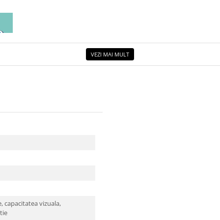
EA
ETUL
VEZI MAI MULT
, capacitatea vizuala,
tie