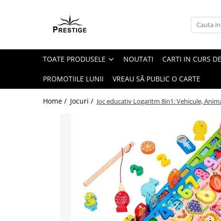
Toate Produsele
Noutati
TOATE PRODUSELE
NOUTATI
CARTI IN CURS DE
Promotii
Pachete Speciale Carti
PROMOTIILE LUNII
VREAU SĂ PUBLIC O CARTE
Spiritualitate - Ezoterism
Home /
Jocuri /
Joc educativ Logaritm 8in1: Vehicule, Anima
AngelConnection
Arte Divinatorii
Astrologie
Chiromantie
Dezvoltare Spirituala
KidConnection
Minte Corp
New Illuminati Files