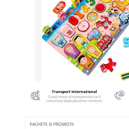
Numerologie
Paranormal
Parapsihologie
Ramtha
Audiobook
ReConnect
Religie
Crestinism
ScienceConnection
SelfConnect
SelfHealing
Transport International
Costul exact al transportului va fi
Vindecare Spirituala
comunicat după plasarea comenzii.
Sanatate
Diete
Gastronomik
PACHETE SI PROMOTII