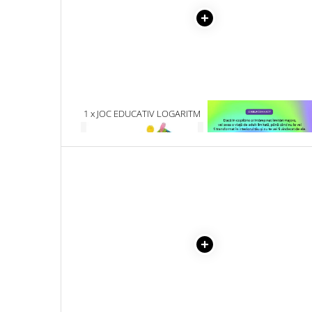
Literatura Romana
Literatura Universala
Poezie
Romane de dragoste, Carti
romantice
Senzatii/Dragoste
1 x JOC EDUCATIV LOGARITM
1 x VINDECAREA COPILU
8IN1: VEHICULE, ANIMALE,
INTERIOR
Senzatii/Erotic
FRUCTE, PESCUIT
Senzatii/Suspans
Senzatii/Thriller
SF & Fantasy
Teatru
Teens Book Club
Umor
Birotica & Papetarie
Adezivi si benzi adezive