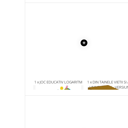
Masaj
MedConnect
Medicina & Farmacie
Medicina Pentru Toti
SealfHealing
Sport
Starea de bine
Terapii Alternative
AudioBook
1 x JOC EDUCATIV LOGARITM
1 x DIN TAINELE VIETII SI
Beletristica
8IN1: VEHICULE, ANIMALE,
UNIVERSULUI - VERSIU
Biografii, Memorii, Jurnale
FRUCTE, PESCUIT
ORIGINALA DIN 1939.
VOLUMELE I-III. CUTIE 
Carti erotice
COLECTIE -SCARLAT
Carti pentru Adolescenti, Young
DEMETRESCU
Adult
Crime, Thriller, Mistery