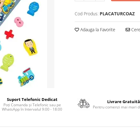
Cod Produs:
PLACATURCOAZ
Adauga la Favorite
Cere 
Suport Telefonic Dedicat
Livrare Gratuită
Poți Comanda și Telefonic sau pe
Pentru comenzi mai mari de
WhatsApp în Intervalul 9:00 - 18:00