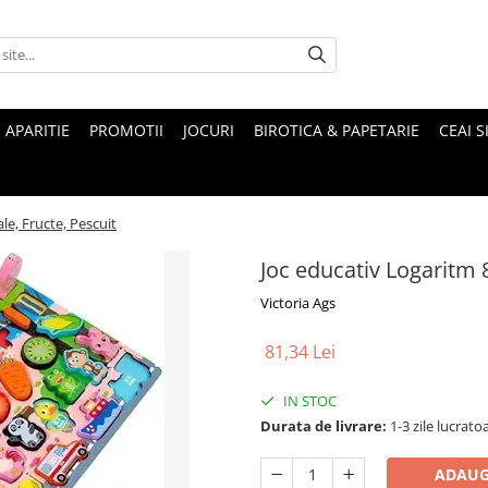
 APARITIE
PROMOTII
JOCURI
BIROTICA & PAPETARIE
CEAI S
le, Fructe, Pescuit
Joc educativ Logaritm 8
Victoria Ags
81,34 Lei
IN STOC
Durata de livrare:
1-3 zile lucrato
ADAUG