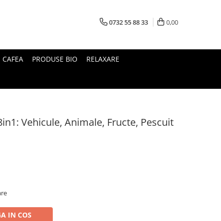
0732 55 88 33
0,00
I CAFEA
PRODUSE BIO
RELAXARE
in1: Vehicule, Animale, Fructe, Pescuit
are
A IN COS