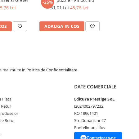
nsel si Gretel
Floor puzzle - Pinocchio
-25%
5,76 Lei
61,01 Lei
45,76 Lei
COS
ADAUGA IN COS
la mai multe in
Politica de Confidentialitate
DATE COMERCIALE
 Plata
Editura Prestige SRL
e Retur
J2024002797232
Produselor
RO 18961401
de Retur
Str. Dunarii, nr 27
Pantelimon, Ilfov
L
Contacteaza-ne