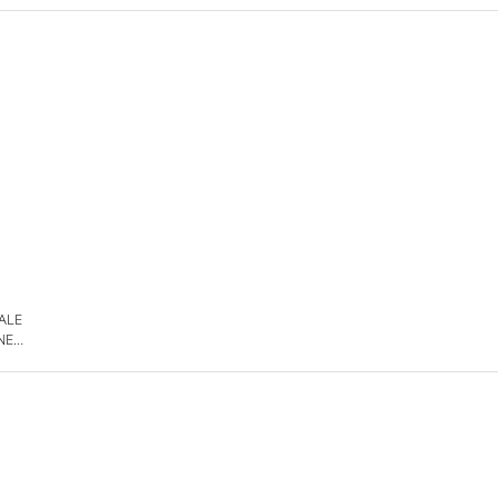
 ALE
NE
DE