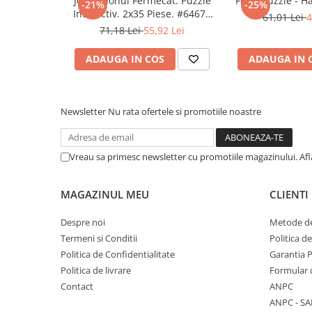
Joc Creionul Fermecat. Puzzle
Floor puzzle - Ha
-21%
-25%
COLOREAZA CU PRIETENII
Interactiv. 2x35 Piese. #64677
61,01 Lei
4
HP 01
De colorat
71,18 Lei
55,92 Lei
Pot desena minunat
ADAUGA IN COS
ADAUGA IN 
Sa coloram cu Nicol
Carti educative
Codul copiilor de succes
Newsletter
Nu rata ofertele si promotiile noastre
Copii 0-7 ani
Clubul Premiantilor
Vreau sa primesc newsletter cu promotiile magazinului. Af
Super pitici 2-5 ani
Culegeri Auxiliare
MAGAZINUL MEU
CLIENTI
Dezvoltare personala
Despre noi
Metode de
Dictionare
Termeni si Conditii
Politica d
Enciclopedii
Politica de Confidentialitate
Garantia 
Kids Book Club
Politica de livrare
Formular 
Contact
ANPC
Legende istorice
ANPC - SA
Literatura Scolara