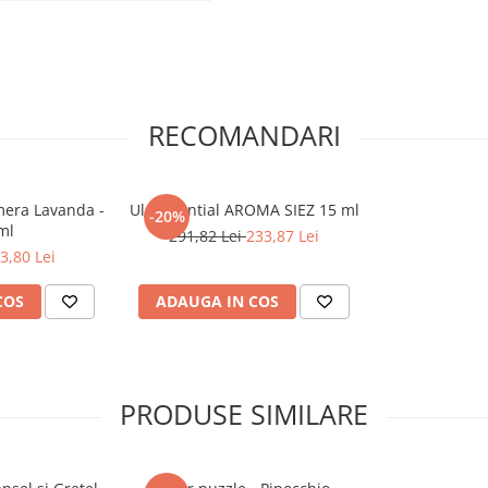
RECOMANDARI
mera Lavanda -
Ulei Esential AROMA SIEZ 15 ml
-20%
ml
291,82 Lei
233,87 Lei
3,80 Lei
COS
ADAUGA IN COS
PRODUSE SIMILARE