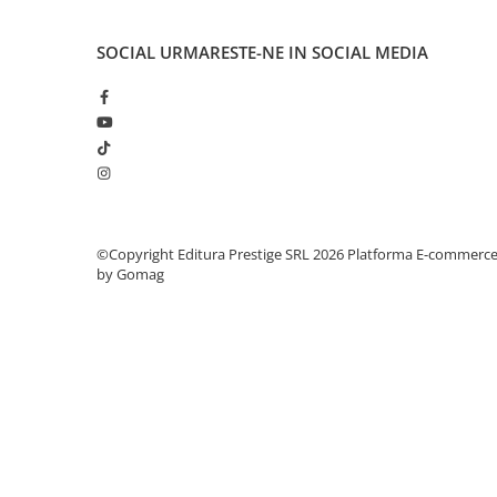
Elevi de 10 plus
SOCIAL
URMARESTE-NE IN SOCIAL MEDIA
Lecturi Scolare
Lumea Copilariei
Ma pregatesc pentru scoala
Manuale - Carte Scolara
Clasa a II-a
Clasa a III-a
Clasa a IV-a
©Copyright Editura Prestige SRL 2026
Platforma E-commerc
by Gomag
Clasa a V-a
Clasa a VI-a
Clasa a VII-a
Clasa a VIII-a
Clasa I
Clasa pregatitoare
Limbi Straine
Povesti