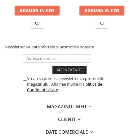
Cadouri
ADAUGA IN COS
ADAUGA IN COS
Carti in dar
Carti pentru copii
Beletristica
Literatura Romana
Newsletter
Nu rata ofertele si promotiile noastre
Literatura Universala
Poezie
SF & Fantasy
Carte Prescolara, Joc
Vreau sa primesc newsletter cu promotiile
Carti cartonate
magazinului. Afla mai multe in
Politica de
Confidentialitate
Descopera lumea
Descopera si invata
MAGAZINUL MEU
Din ograda
Povesti pe roti
CLIENTI
Primele notiuni
DATE COMERCIALE
Carti de colorat