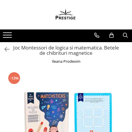
Toate Produsele
Noutati
Promotii
Pachete Speciale Carti
Joc Montessori de logica si matematica. Betele
de chibrituri magnetice
Spiritualitate - Ezoterism
Ileana Prodexim
AngelConnection
Arte Divinatorii
-13%
Astrologie
Chiromantie
Dezvoltare Spirituala
KidConnection
Minte Corp
New Illuminati Files