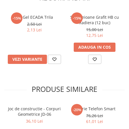
Articole Birotica
Accesorii Arhivare
Pix Gel ECADA Trila
Set Creioane Grafit HB cu
-15%
-15%
Calculator
Radiera (12 buc)
2,50 Lei
Hartie si Accesorii
15,00 Lei
2,13 Lei
Instrumente de scris
12,75 Lei
Organizare si Arhivare
ADAUGA IN COS
Seturi birotica
Articole scolare
VEZI VARIANTE
Arta
Caiete si Carnetele scolare
Coperti, Mape, Etichete
PRODUSE SIMILARE
Ghiozdane si Penare scolare
Instrumente de scris
Instrumente si Truse Geometrie
Joc de constructie - Corpuri
Jucarie Telefon Smart
-20%
Seturi scolare
Geometrice JD-06
76,26 Lei
Calculator
36,10 Lei
61,01 Lei
Consumabile & Accesorii