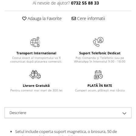
Ai nevoie de ajutor?
0732 55 88 33
Masaj
MedConnect
Adauga la Favorite
Cere informatii
Medicina & Farmacie
Medicina Pentru Toti
SealfHealing
Sport
Transport International
Suport Telefonic Dedicat
Costul exact al transportului va fi
Poți Comanda și Telefonic sau pe
Starea de bine
comunicat după plasarea comenzii.
WhatsApp în Intervalul 9:00 - 18:00
Terapii Alternative
AudioBook
Livrare Gratuită
PLATĂ ÎN RATE
Beletristica
Pentru comenzi mai mari de 300 lei
Cumperi acum, plătești mai târziu
Biografii, Memorii, Jurnale
Carti erotice
Descriere
Carti pentru Adolescenti, Young
Adult
Crime, Thriller, Mistery
Setul include coperta suport magnetica, o brosura, 50 de