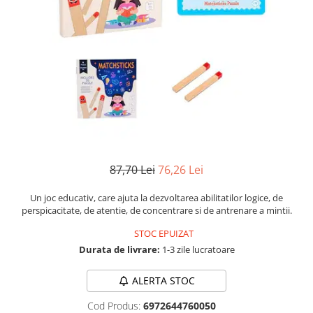
Numerologie
Paranormal
Parapsihologie
Ramtha
Audiobook
ReConnect
Religie
Crestinism
87,70 Lei
76,26 Lei
ScienceConnection
SelfConnect
Un joc educativ, care ajuta la dezvoltarea abilitatilor logice, de
perspicacitate, de atentie, de concentrare si de antrenare a mintii.
SelfHealing
STOC EPUIZAT
Vindecare Spirituala
Durata de livrare:
1-3 zile lucratoare
Sanatate
Diete
ALERTA STOC
Gastronomik
Cod Produs:
6972644760050