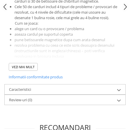
carduri si 30 de betisoare de chibrituri magnetice.
Literatura Romana
Cele 50 de carduri includ 4 tipuri de probleme / provocari de
Literatura Universala
rezolvat, cu 4 nivele de dificultate (cele mai usoare au
desenate 1 bulina rosie, cele mai grele au 4 buline rosii).
Poezie
Cum se joaca:
alege un card cu o provocare / problema
Romane de dragoste, Carti
aseaza cardul pe suportul coperta
romantice
pune betisoarele magnetice dupa cum arata desenul
Senzatii/Dragoste
rezolva problema cu ceea ce este scris deasupra desenului
(instructiunile sunt in engleza/chineza) – poti verifica
Senzatii/Erotic
rezolvarea in brosura inclusa
Dimensiune cutie: 26,2 x 22 x 2,5 cm
Senzatii/Suspans
VEZI MAI MULT
Dimensiune carduri: 24 x 19,8 cm
Senzatii/Thriller
Varsta recomandata: 3 ani+
Informatii conformitate produs
Material: cardurile sunt din carton laminat, rezistente la apa,
SF & Fantasy
iar chibriturile sunt din lemn (fara gamalie care sa poata fi
Teatru
Caracteristici
aprinsa – sunt doar pictate), magnetice.
Teens Book Club
Review-uri
(0)
Umor
Birotica & Papetarie
Adezivi si benzi adezive
RECOMANDARI