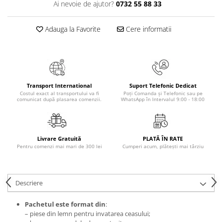
Ai nevoie de ajutor?
0732 55 88 33
Masaj
MedConnect
Adauga la Favorite
Cere informatii
Medicina & Farmacie
Medicina Pentru Toti
SealfHealing
Sport
Transport International
Suport Telefonic Dedicat
Costul exact al transportului va fi
Poți Comanda și Telefonic sau pe
Starea de bine
comunicat după plasarea comenzii.
WhatsApp în Intervalul 9:00 - 18:00
Terapii Alternative
AudioBook
Livrare Gratuită
PLATĂ ÎN RATE
Beletristica
Pentru comenzi mai mari de 300 lei
Cumperi acum, plătești mai târziu
Biografii, Memorii, Jurnale
Carti erotice
Descriere
Carti pentru Adolescenti, Young
Adult
Pachetul este format din
:
Crime, Thriller, Mistery
– piese din lemn pentru invatarea ceasului;