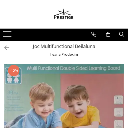
Toate Produsele
Noutati
Promotii
Pachete Speciale Carti
Joc Multifunctional Beilaluna
Spiritualitate - Ezoterism
Ileana Prodexim
AngelConnection
Arte Divinatorii
-12%
Astrologie
Chiromantie
Dezvoltare Spirituala
KidConnection
Minte Corp
New Illuminati Files