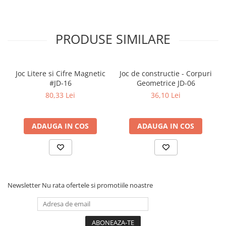
Articole Birotica
Accesorii Arhivare
Calculator
PRODUSE SIMILARE
Hartie si Accesorii
Instrumente de scris
Organizare si Arhivare
Joc Litere si Cifre Magnetic
Joc de constructie - Corpuri
#JD-16
Geometrice JD-06
Seturi birotica
80,33 Lei
36,10 Lei
Articole scolare
Arta
ADAUGA IN COS
ADAUGA IN COS
Caiete si Carnetele scolare
Coperti, Mape, Etichete
Ghiozdane si Penare scolare
Instrumente de scris
Instrumente si Truse Geometrie
Newsletter
Nu rata ofertele si promotiile noastre
Seturi scolare
Calculator
Consumabile & Accesorii