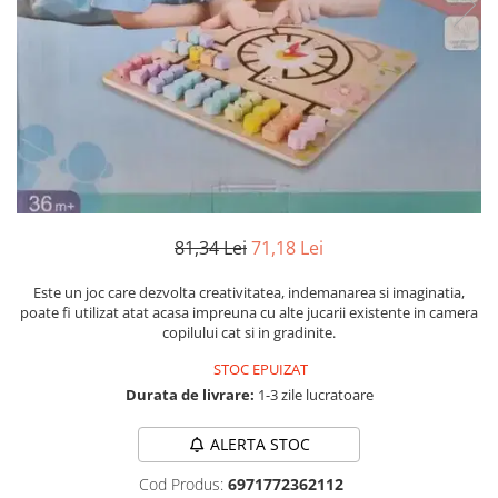
Numerologie
Paranormal
Parapsihologie
Ramtha
Audiobook
ReConnect
Religie
81,34 Lei
71,18 Lei
Crestinism
ScienceConnection
Este un joc care dezvolta creativitatea, indemanarea si imaginatia,
SelfConnect
poate fi utilizat atat acasa impreuna cu alte jucarii existente in camera
copilului cat si in gradinite.
SelfHealing
STOC EPUIZAT
Vindecare Spirituala
Durata de livrare:
1-3 zile lucratoare
Sanatate
Diete
ALERTA STOC
Gastronomik
Cod Produs:
6971772362112