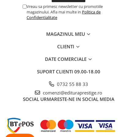
Vreau sa primesc newsletter cu promotiile
Cadouri
magazinului. Afla mai multe in
Politica de
Carti in dar
Confidentialitate
Carti pentru copii
Beletristica
MAGAZINUL MEU
Literatura Romana
CLIENTI
Literatura Universala
Poezie
DATE COMERCIALE
SF & Fantasy
SUPORT CLIENTI
09.00-18.00
Carte Prescolara, Joc
Carti cartonate
0732 55 88 33
Descopera lumea
comenzi@edituraprestige.ro
SOCIAL
URMARESTE-NE IN SOCIAL MEDIA
Descopera si invata
Din ograda
Povesti pe roti
Primele notiuni
Carti de colorat