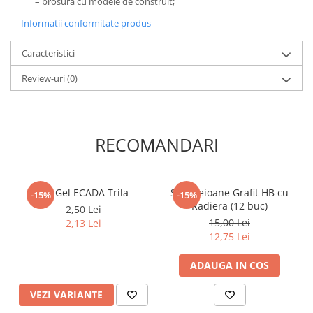
– brosura cu modele de construit;
Literatura Romana
Informatii conformitate produs
Literatura Universala
Poezie
Caracteristici
Romane de dragoste, Carti
Review-uri
(0)
romantice
Senzatii/Dragoste
Senzatii/Erotic
RECOMANDARI
Senzatii/Suspans
Senzatii/Thriller
Pix Gel ECADA Trila
Set Creioane Grafit HB cu
SF & Fantasy
-15%
-15%
Radiera (12 buc)
2,50 Lei
Teatru
15,00 Lei
2,13 Lei
12,75 Lei
Teens Book Club
Umor
ADAUGA IN COS
Birotica & Papetarie
VEZI VARIANTE
Adezivi si benzi adezive