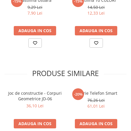
Plastilina Usoara
Plastilina 10 CULORI
-15%
-15%
Articole Birotica
9,29 Lei
14,50 Lei
Accesorii Arhivare
7,90 Lei
12,33 Lei
Calculator
Hartie si Accesorii
ADAUGA IN COS
ADAUGA IN COS
Instrumente de scris
Organizare si Arhivare
Seturi birotica
Articole scolare
Arta
PRODUSE SIMILARE
Caiete si Carnetele scolare
Coperti, Mape, Etichete
Ghiozdane si Penare scolare
Joc de constructie - Corpuri
Jucarie Telefon Smart
-20%
Instrumente de scris
Geometrice JD-06
76,26 Lei
Instrumente si Truse Geometrie
36,10 Lei
61,01 Lei
Seturi scolare
Calculator
ADAUGA IN COS
ADAUGA IN COS
Consumabile & Accesorii