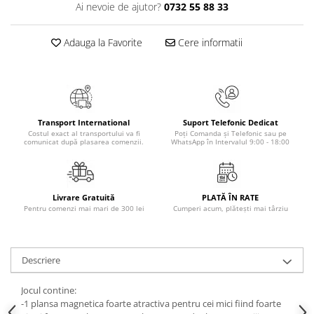
Ai nevoie de ajutor?
0732 55 88 33
Masaj
MedConnect
Adauga la Favorite
Cere informatii
Medicina & Farmacie
Medicina Pentru Toti
SealfHealing
Sport
Transport International
Suport Telefonic Dedicat
Costul exact al transportului va fi
Poți Comanda și Telefonic sau pe
Starea de bine
comunicat după plasarea comenzii.
WhatsApp în Intervalul 9:00 - 18:00
Terapii Alternative
AudioBook
Livrare Gratuită
PLATĂ ÎN RATE
Beletristica
Pentru comenzi mai mari de 300 lei
Cumperi acum, plătești mai târziu
Biografii, Memorii, Jurnale
Carti erotice
Descriere
Carti pentru Adolescenti, Young
Adult
Jocul contine:
Crime, Thriller, Mistery
-1 plansa magnetica foarte atractiva pentru cei mici fiind foarte