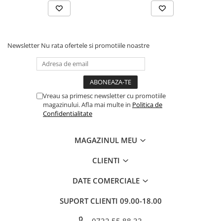
Cadouri
Carti in dar
Carti pentru copii
Newsletter
Nu rata ofertele si promotiile noastre
Beletristica
Literatura Romana
Literatura Universala
Poezie
Vreau sa primesc newsletter cu promotiile
SF & Fantasy
magazinului. Afla mai multe in
Politica de
Confidentialitate
Carte Prescolara, Joc
Carti cartonate
MAGAZINUL MEU
Descopera lumea
CLIENTI
Descopera si invata
Din ograda
DATE COMERCIALE
Povesti pe roti
Primele notiuni
SUPORT CLIENTI
09.00-18.00
Carti de colorat