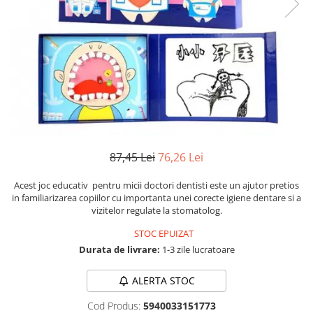
Numerologie
Paranormal
Parapsihologie
Ramtha
Audiobook
ReConnect
Religie
Crestinism
87,45 Lei
76,26 Lei
ScienceConnection
Acest joc educativ pentru micii doctori dentisti este un ajutor pretios
SelfConnect
in familiarizarea copiilor cu importanta unei corecte igiene dentare si a
vizitelor regulate la stomatolog.
SelfHealing
STOC EPUIZAT
Vindecare Spirituala
Durata de livrare:
1-3 zile lucratoare
Sanatate
Diete
ALERTA STOC
Gastronomik
Cod Produs:
5940033151773