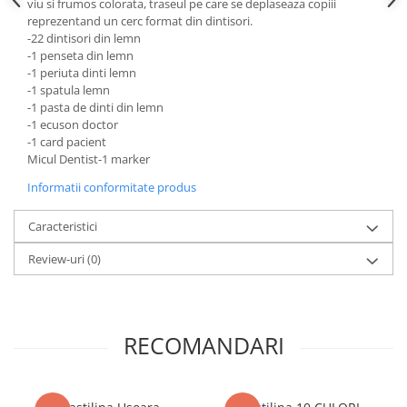
viu si frumos colorata, traseul pe care se deplaseaza copiii
Literatura Romana
reprezentand un cerc format din dintisori.
Literatura Universala
-22 dintisori din lemn
-1 penseta din lemn
Poezie
-1 periuta dinti lemn
-1 spatula lemn
Romane de dragoste, Carti
-1 pasta de dinti din lemn
romantice
-1 ecuson doctor
Senzatii/Dragoste
-1 card pacient
Micul Dentist-1 marker
Senzatii/Erotic
Informatii conformitate produs
Senzatii/Suspans
Senzatii/Thriller
Caracteristici
SF & Fantasy
Review-uri
(0)
Teatru
Teens Book Club
Umor
RECOMANDARI
Birotica & Papetarie
Adezivi si benzi adezive