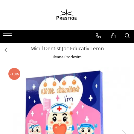
Toate Produsele
Noutati
Promotii
Pachete Speciale Carti
Micul Dentist Joc Educativ Lemn
Spiritualitate - Ezoterism
Ileana Prodexim
AngelConnection
Arte Divinatorii
-13%
Astrologie
Chiromantie
Dezvoltare Spirituala
KidConnection
Minte Corp
New Illuminati Files