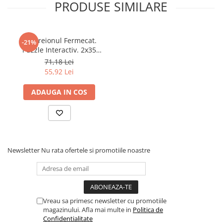
PRODUSE SIMILARE
Povesti ilustrate
Povesti - Basme - Legende
Realitatea Augmentata
Joc Creionul Fermecat.
-21%
Puzzle Interactiv. 2x35
Religie pentru copii
Piese. #64677 HP 01
71,18 Lei
ScienceConnection
55,92 Lei
TP ROLL
ADAUGA IN COS
Ceai si Cafea
Cafea
Cafea terapeutica
Ceai
Newsletter
Nu rata ofertele si promotiile noastre
Dezvoltare Personala
BUSINESS
Carti de joc
Vreau sa primesc newsletter cu promotiile
Dezvoltare Personala Adulti
magazinului. Afla mai multe in
Politica de
Dezvoltare Profesionala
Confidentialitate