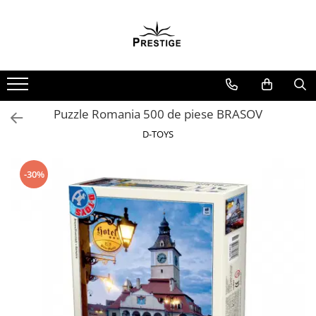
Toate Produsele
Noutati
Promotii
Pachete Speciale Carti
Puzzle Romania 500 de piese BRASOV
Spiritualitate - Ezoterism
D-TOYS
AngelConnection
Arte Divinatorii
-30%
Astrologie
Chiromantie
Dezvoltare Spirituala
KidConnection
Minte Corp
New Illuminati Files