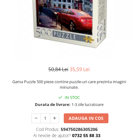
Numerologie
Paranormal
Parapsihologie
Ramtha
Audiobook
ReConnect
Religie
Crestinism
50,84 Lei
35,59 Lei
ScienceConnection
Gama Puzzle 500 piese contine puzzle-uri care prezinta imagini
SelfConnect
minunate.
SelfHealing
IN STOC
Durata de livrare:
1-3 zile lucratoare
Vindecare Spirituala
Sanatate
ADAUGA IN COS
Diete
Cod Produs:
594750286305206
Gastronomik
Ai nevoie de ajutor?
0732 55 88 33