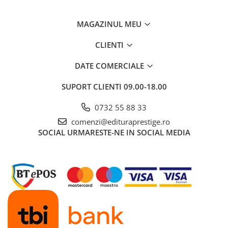
Dezvoltarea Afacerilor
MAGAZINUL MEU
Parenting & Familie
Psihologie, Psihanaliza
CLIENTI
PSYCONNECT
DATE COMERCIALE
Sexualitate
SUPORT CLIENTI
09.00-18.00
Istorie
Istorie & Filosofie
0732 55 88 33
Istorii Secrete
comenzi@edituraprestige.ro
SOCIAL
URMARESTE-NE IN SOCIAL MEDIA
Mituri si Legende
Tot Adevarul
Jocuri
Casute de papusi si mobilier
Creativitate
Educative
BrainBox