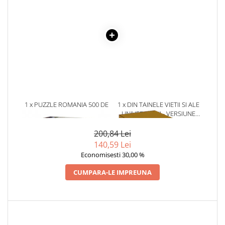
Literatura Romana
Literatura Universala
Poezie
Romane de dragoste, Carti
romantice
Senzatii/Dragoste
Senzatii/Erotic
1 x PUZZLE ROMANIA 500 DE
1 x DIN TAINELE VIETII SI ALE
Senzatii/Suspans
PIESE BRASOV
UNIVERSULUI - VERSIUNE
ORIGINALA DIN 1939.
Senzatii/Thriller
VOLUMELE I-III. CUTIE DE
200,84 Lei
SF & Fantasy
COLECTIE -SCARLAT
140,59 Lei
DEMETRESCU
Economisesti 30,00 %
Teatru
Teens Book Club
CUMPARA-LE IMPREUNA
Umor
Birotica & Papetarie
Adezivi si benzi adezive