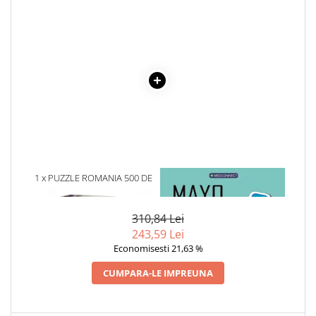
Cadouri
Carti in dar
Carti pentru copii
Beletristica
Literatura Romana
Literatura Universala
Poezie
SF & Fantasy
Carte Prescolara, Joc
1 x PUZZLE ROMANIA 500 DE
1 x MAYO CLINIC. CARTEA
Carti cartonate
PIESE BRASOV
ESENTIALA DESPRE DIABETUL
ZAHARAT
Descopera lumea
310,84 Lei
Descopera si invata
243,59 Lei
Din ograda
Economisesti 21,63 %
Povesti pe roti
CUMPARA-LE IMPREUNA
Primele notiuni
Carti de colorat