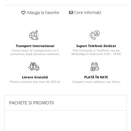
Masaj
Adauga la Favorite
Cere informatii
MedConnect
Medicina & Farmacie
Medicina Pentru Toti
SealfHealing
Transport International
Suport Telefonic Dedicat
Sport
Costul exact al transportului va fi
Poți Comanda și Telefonic sau pe
comunicat după plasarea comenzii.
WhatsApp în Intervalul 9:00 - 18:00
Starea de bine
Terapii Alternative
AudioBook
Livrare Gratuită
PLATĂ ÎN RATE
Pentru comenzi mai mari de 300 lei
Cumperi acum, plătești mai târziu
Beletristica
Biografii, Memorii, Jurnale
Carti erotice
PACHETE SI PROMOTII
Carti pentru Adolescenti, Young
Adult
Crime, Thriller, Mistery