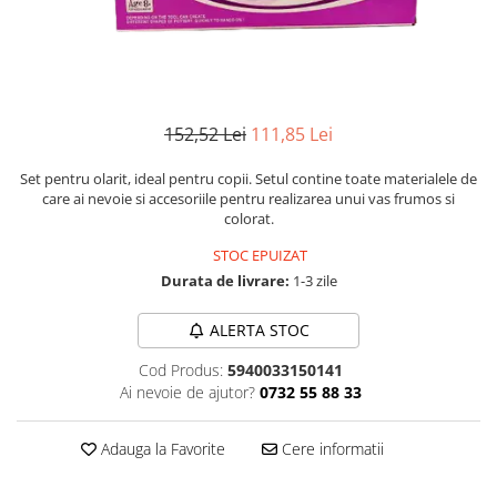
Instrumente de scris
Puzzle-uri
COLOREAZA CU PRIETENII
Audiobook
Instrumente si Truse Geometrie
Senzatii/Thriller
De colorat
Puzzle
ReConnect
Seturi scolare
Pot desena minunat
SF & Fantasy
Puzzle 3D Lemn
Religie
Calculator
Sa coloram cu Nicol
Teatru
Crestinism
Consumabile & Accesorii
Carti educative
152,52 Lei
111,85 Lei
Teens Book Club
ScienceConnection
Codul copiilor de succes
Umor
Set pentru olarit, ideal pentru copii. Setul contine toate materialele de
SelfConnect
Copii 0-7 ani
care ai nevoie si accesoriile pentru realizarea unui vas frumos si
colorat.
SelfHealing
Clubul Premiantilor
Vindecare Spirituala
STOC EPUIZAT
Super pitici 2-5 ani
Durata de livrare:
1-3 zile
Culegeri Auxiliare
Dezvoltare personala
ALERTA STOC
Dictionare
Cod Produs:
5940033150141
Enciclopedii
Ai nevoie de ajutor?
0732 55 88 33
Kids Book Club
Adauga la Favorite
Cere informatii
Legende istorice
Literatura Scolara