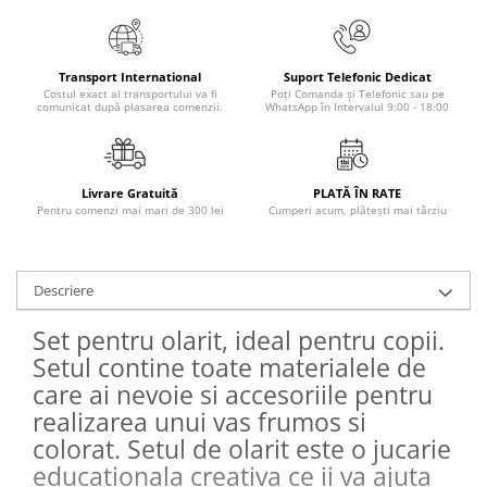
Elevi de 10 plus
Lecturi Scolare
Transport International
Suport Telefonic Dedicat
Lumea Copilariei
Costul exact al transportului va fi
Poți Comanda și Telefonic sau pe
comunicat după plasarea comenzii.
WhatsApp în Intervalul 9:00 - 18:00
Ma pregatesc pentru scoala
Manuale - Carte Scolara
Clasa a II-a
Livrare Gratuită
PLATĂ ÎN RATE
Pentru comenzi mai mari de 300 lei
Cumperi acum, plătești mai târziu
Clasa a III-a
Clasa a IV-a
Clasa a V-a
Descriere
Clasa a VI-a
Clasa a VII-a
Set pentru olarit, ideal pentru copii.
Clasa a VIII-a
Setul contine toate materialele de
Clasa I
care ai nevoie si accesoriile pentru
Clasa pregatitoare
realizarea unui vas frumos si
Limbi Straine
colorat. Setul de olarit este o jucarie
Povesti
educationala creativa ce ii va ajuta