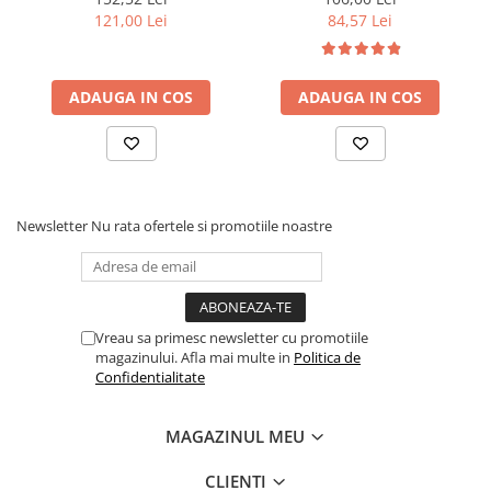
peste 6 ani.
democratiei si sanatatii
121,00 Lei
84,57 Lei
publice
Setul include:
ADAUGA IN COS
ADAUGA IN COS
1 x roata olarului
1 x argila
6 x culori
1 x pensula
Newsletter
Nu rata ofertele si promotiile noastre
instructiuni utilizare
Vreau sa primesc newsletter cu promotiile
magazinului. Afla mai multe in
Politica de
Confidentialitate
MAGAZINUL MEU
CLIENTI