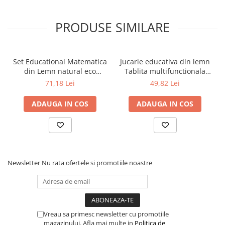
Povesti ilustrate
Povesti - Basme - Legende
PRODUSE SIMILARE
Realitatea Augmentata
Religie pentru copii
Set Educational Matematica
Jucarie educativa din lemn
ScienceConnection
din Lemn natural eco
Tablita multifunctionala
pentru Copii
Learning Box, + 3 ani
71,18 Lei
49,82 Lei
TP ROLL
Ceai si Cafea
ADAUGA IN COS
ADAUGA IN COS
Cafea
Cafea terapeutica
Ceai
Dezvoltare Personala
Newsletter
Nu rata ofertele si promotiile noastre
BUSINESS
Carti de joc
Dezvoltare Personala Adulti
Vreau sa primesc newsletter cu promotiile
Dezvoltare Profesionala
magazinului. Afla mai multe in
Politica de