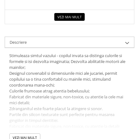
COLOREAZA CU PRIETENII
De colorat
VEZI MAI MULT
Pot desena minunat
Sa coloram cu Nicol
Carti educative
Descriere
Codul copiilor de succes
Copii 0-7 ani
Stimuleaza simtul vazului - copilul invata sa distinga culorile si
formele si isi dezvolta imaginatia; Dezvolta abilitatile motorii ale
Clubul Premiantilor
mainilor;
Super pitici 2-5 ani
Designul convenabil si dimensiunile mici ale jucariei, permit
copilului sa o tina confortabil cu mainile mici, stimuland
Culegeri Auxiliare
coordonarea mana-ochi;
Dezvoltare personala
Culorile frumoase atrag atentia bebelusului;
Fabricat din materiale sigure, non-toxice, cu atentie la cele mai
Dictionare
mici detalii;
Zdranganitul este foarte placut la atingere si sonor.
Enciclopedii
Partile din silicon texturate sunt perfecte pentru masarea
Kids Book Club
gingiilor in timpul dentitiei.
Fabricat din materiale sigure, non-toxice, cu atentie la detalii
Legende istorice
4 piese cu manere confortabile adaptate mainilor mici
Setul include 4 dispozitive de dentitie:
VEZI MAI MULT
Literatura Scolara