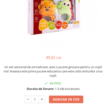
Numerologie
Paranormal
Parapsihologie
Ramtha
Audiobook
ReConnect
Religie
Crestinism
49,82 Lei
ScienceConnection
SelfConnect
Un set senzorial de zornaitoare, este o jucarie grozava pentru un copil
mic! Aceasta este prima jucarie educativa care este utila simturilor unui
SelfHealing
copil.
Vindecare Spirituala
IN STOC
Sanatate
Durata de livrare:
1-3 zile lucratoare
Diete
ADAUGA IN COS
Gastronomik