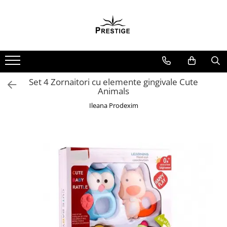
Toate Produsele
Noutati
Promotii
Pachete Speciale Carti
Set 4 Zornaitori cu elemente gingivale Cute
Animals
Spiritualitate - Ezoterism
Ileana Prodexim
AngelConnection
Arte Divinatorii
Astrologie
Chiromantie
Dezvoltare Spirituala
KidConnection
Minte Corp
New Illuminati Files