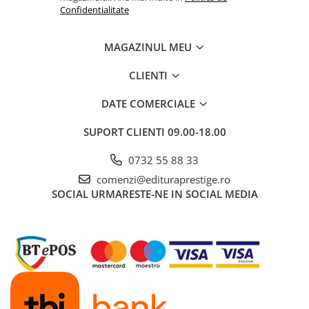
Confidentialitate
Dezvoltarea Afacerilor
Parenting & Familie
MAGAZINUL MEU
Psihologie, Psihanaliza
CLIENTI
PSYCONNECT
Sexualitate
DATE COMERCIALE
Istorie
SUPORT CLIENTI
09.00-18.00
Istorie & Filosofie
0732 55 88 33
Istorii Secrete
comenzi@edituraprestige.ro
Mituri si Legende
SOCIAL
URMARESTE-NE IN SOCIAL MEDIA
Tot Adevarul
Jocuri
Casute de papusi si mobilier
Creativitate
Educative
BrainBox