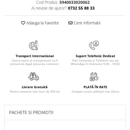
Cod Produs:
5940033020062
Masaj
Ai nevoie de ajutor?
0732 55 88 33
MedConnect
Medicina & Farmacie
Adauga la Favorite
Cere informatii
Medicina Pentru Toti
SealfHealing
Sport
Transport International
Suport Telefonic Dedicat
Starea de bine
Costul exact al transportului va fi
Poți Comanda și Telefonic sau pe
comunicat după plasarea comenzii.
WhatsApp în Intervalul 9:00 - 18:00
Terapii Alternative
AudioBook
Beletristica
Livrare Gratuită
PLATĂ ÎN RATE
Biografii, Memorii, Jurnale
Pentru comenzi mai mari de 300 lei
Cumperi acum, plătești mai târziu
Carti erotice
Carti pentru Adolescenti, Young
PACHETE SI PROMOTII
Adult
Crime, Thriller, Mistery