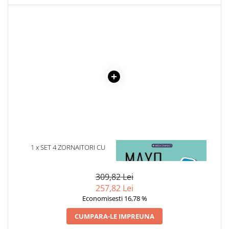
Cadouri
Carti in dar
Carti pentru copii
Beletristica
Literatura Romana
Literatura Universala
Poezie
SF & Fantasy
Carte Prescolara, Joc
Carti cartonate
1 x SET 4 ZORNAITORI CU
1 x MAYO CLINIC. CARTEA
Descopera lumea
ELEMENTE GINGIVALE CUTE
ESENTIALA DESPRE DIABETUL
ANIMALS
ZAHARAT
Descopera si invata
309,82 Lei
Din ograda
257,82 Lei
Povesti pe roti
Economisesti 16,78 %
Primele notiuni
CUMPARA-LE IMPREUNA
Carti de colorat