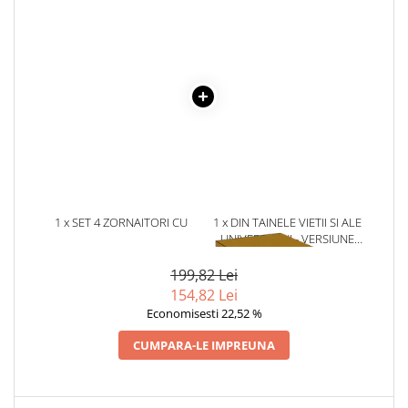
Literatura Romana
Literatura Universala
Poezie
Romane de dragoste, Carti
romantice
Senzatii/Dragoste
Senzatii/Erotic
Senzatii/Suspans
1 x SET 4 ZORNAITORI CU
1 x DIN TAINELE VIETII SI ALE
Senzatii/Thriller
ELEMENTE GINGIVALE CUTE
UNIVERSULUI - VERSIUNE
SF & Fantasy
ANIMALS
ORIGINALA DIN 1939.
VOLUMELE I-III. CUTIE DE
199,82 Lei
Teatru
COLECTIE -SCARLAT
154,82 Lei
DEMETRESCU
Teens Book Club
Economisesti 22,52 %
Umor
CUMPARA-LE IMPREUNA
Birotica & Papetarie
Adezivi si benzi adezive