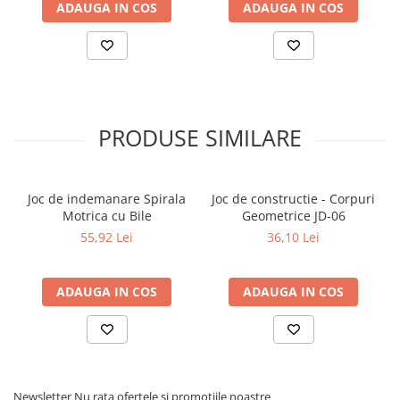
ADAUGA IN COS
ADAUGA IN COS
Articole Birotica
Accesorii Arhivare
Calculator
Hartie si Accesorii
Instrumente de scris
Organizare si Arhivare
PRODUSE SIMILARE
Seturi birotica
Articole scolare
Joc de indemanare Spirala
Joc de constructie - Corpuri
Arta
Motrica cu Bile
Geometrice JD-06
Caiete si Carnetele scolare
55,92 Lei
36,10 Lei
Coperti, Mape, Etichete
Ghiozdane si Penare scolare
ADAUGA IN COS
ADAUGA IN COS
Instrumente de scris
Instrumente si Truse Geometrie
Seturi scolare
Calculator
Consumabile & Accesorii
Newsletter
Nu rata ofertele si promotiile noastre