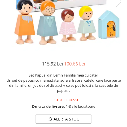
Numerologie
Paranormal
Parapsihologie
Ramtha
Audiobook
ReConnect
Religie
Crestinism
115,92 Lei
100,66 Lei
ScienceConnection
Set Papusi din Lemn Familia mea cu catel
SelfConnect
Un set de papusi cu mama,tata, sora si frate si catelul care face parte
din familie, un joc de rol distractiv ce se pot folosi si la casutele de
SelfHealing
papusi .
Vindecare Spirituala
STOC EPUIZAT
Sanatate
Durata de livrare:
1-3 zile lucratoare
Diete
ALERTA STOC
Gastronomik