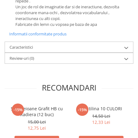
repede .
Literatura Romana
Un joc de rol de imaginatie dar si de ineractiune, dezvolta
Literatura Universala
coordonare mana-ochi , dezvolatrea vocabularului ,
ineractiunea cu alti copii.
Poezie
Fabricate din lemn cu vopsea pe baza de apa
Romane de dragoste, Carti
Informatii conformitate produs
romantice
Senzatii/Dragoste
Caracteristici
Senzatii/Erotic
Review-uri
(0)
Senzatii/Suspans
Senzatii/Thriller
RECOMANDARI
SF & Fantasy
Teatru
Teens Book Club
Set Creioane Grafit HB cu
Plastilina 10 CULORI
-15%
-15%
Umor
Radiera (12 buc)
14,50 Lei
15,00 Lei
12,33 Lei
Birotica & Papetarie
12,75 Lei
Adezivi si benzi adezive