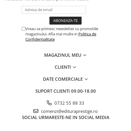
Cadouri
Carti in dar
Carti pentru copii
Vreau sa primesc newsletter cu promotiile
Beletristica
magazinului. Afla mai multe in
Politica de
Literatura Romana
Confidentialitate
Literatura Universala
Poezie
MAGAZINUL MEU
SF & Fantasy
CLIENTI
Carte Prescolara, Joc
Carti cartonate
DATE COMERCIALE
Descopera lumea
SUPORT CLIENTI
09.00-18.00
Descopera si invata
Din ograda
0732 55 88 33
Povesti pe roti
comenzi@edituraprestige.ro
SOCIAL
URMARESTE-NE IN SOCIAL MEDIA
Primele notiuni
Carti de colorat