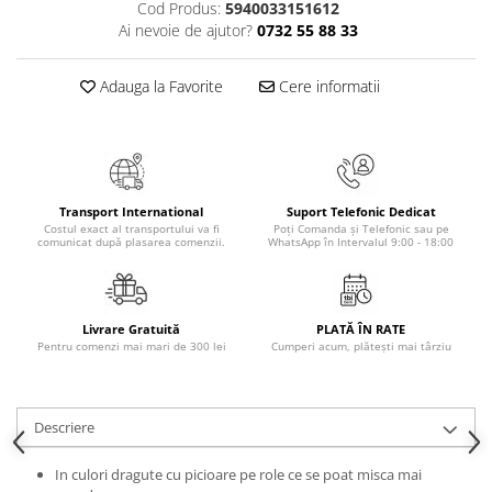
Cod Produs:
5940033151612
Masaj
Ai nevoie de ajutor?
0732 55 88 33
MedConnect
Medicina & Farmacie
Adauga la Favorite
Cere informatii
Medicina Pentru Toti
SealfHealing
Sport
Transport International
Suport Telefonic Dedicat
Starea de bine
Costul exact al transportului va fi
Poți Comanda și Telefonic sau pe
comunicat după plasarea comenzii.
WhatsApp în Intervalul 9:00 - 18:00
Terapii Alternative
AudioBook
Beletristica
Livrare Gratuită
PLATĂ ÎN RATE
Biografii, Memorii, Jurnale
Pentru comenzi mai mari de 300 lei
Cumperi acum, plătești mai târziu
Carti erotice
Carti pentru Adolescenti, Young
Descriere
Adult
Crime, Thriller, Mistery
In culori dragute cu picioare pe role ce se poat misca mai