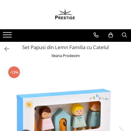
Toate Produsele
Noutati
Promotii
Pachete Speciale Carti
Set Papusi din Lemn Familia cu Catelul
Spiritualitate - Ezoterism
Ileana Prodexim
AngelConnection
Arte Divinatorii
-13%
Astrologie
Chiromantie
Dezvoltare Spirituala
KidConnection
Minte Corp
New Illuminati Files