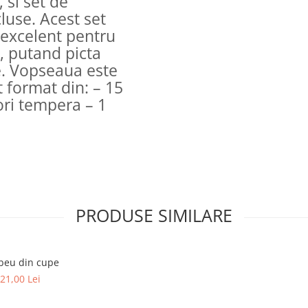
 si set de
luse. Acest set
 excelent pentru
i, putand picta
e. Vopseaua este
t format din: – 15
lori tempera – 1
PRODUSE SIMILARE
beu din cupe
21,00 Lei