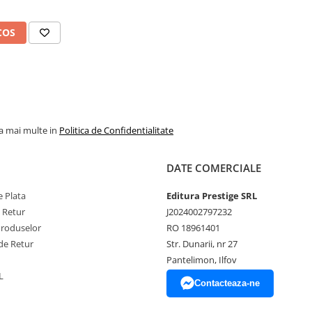
COS
la mai multe in
Politica de Confidentialitate
DATE COMERCIALE
 Plata
Editura Prestige SRL
e Retur
J2024002797232
Produselor
RO 18961401
de Retur
Str. Dunarii, nr 27
Pantelimon, Ilfov
L
Contacteaza-ne