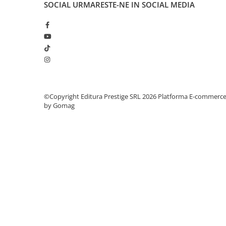
SOCIAL
URMARESTE-NE IN SOCIAL MEDIA
Articole Birotica
Accesorii Arhivare
Calculator
Hartie si Accesorii
Instrumente de scris
Organizare si Arhivare
Seturi birotica
©Copyright Editura Prestige SRL 2026
Platforma E-commerc
Articole scolare
by Gomag
Arta
Caiete si Carnetele scolare
Coperti, Mape, Etichete
Ghiozdane si Penare scolare
Instrumente de scris
Instrumente si Truse Geometrie
Seturi scolare
Calculator
Consumabile & Accesorii