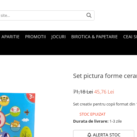
 APARITIE
PROMOTII
JOCURI
BIROTICA & PAPETARIE
CEAI S
Set pictura forme cer
71,18 Lei
45,76 Lei
Set creativ pentru copii format din 
STOC EPUIZAT
Durata de livrare:
1-3 zile
ALERTA STOC