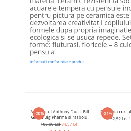
material ceramic rezistent la soc,
Masaj
acuarele tempera cu pensule inc
MedConnect
pentru pictura pe ceramica este
dezvoltarea creativitatii copilulu
Medicina & Farmacie
formele dupa propria imaginati
Medicina Pentru Toti
ecologica si se usuca repede. Se
SealfHealing
forme: fluturasi, floricele – 8 cu
Sport
pensula
Starea de bine
Informatii conformitate produs
Terapii Alternative
AudioBook
Beletristica
Biografii, Memorii, Jurnale
Carti erotice
Carti pentru Adolescenti, Young
Adevaratul Anthony Fauci, Bill
Piramida curcu
-20%
-21%
Adult
Gates, Big Pharma si razboiul
152,52 Lei
1
global impotriva democratiei si
106,00 Lei
84,57 Lei
Crime, Thriller, Mistery
sanatatii publice