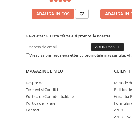
Literatura Romana
Literatura Universala
ADAUGA IN COS
ADAUGA IN 
Poezie
Romane de dragoste, Carti
Newsletter
Nu rata ofertele si promotiile noastre
romantice
Senzatii/Dragoste
Senzatii/Erotic
Vreau sa primesc newsletter cu promotiile magazinului. Af
Senzatii/Suspans
MAGAZINUL MEU
CLIENTI
Senzatii/Thriller
SF & Fantasy
Despre noi
Metode de
Termeni si Conditii
Politica d
Teatru
Politica de Confidentialitate
Garantia 
Teens Book Club
Politica de livrare
Formular 
Umor
Contact
ANPC
ANPC - SA
Birotica & Papetarie
Adezivi si benzi adezive