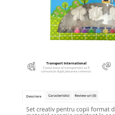
Numerologie
Paranormal
Parapsihologie
Ramtha
Audiobook
ReConnect
Religie
Crestinism
Transport International
ScienceConnection
Costul exact al transportului va fi
comunicat după plasarea comenzii.
SelfConnect
SelfHealing
Vindecare Spirituala
Caracteristici
Review-uri
(0)
Sanatate
Descriere
Diete
Set creativ pentru copii format d
Gastronomik