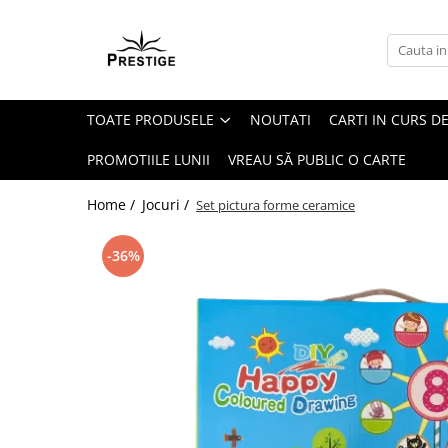
Toate Produsele
Noutati
TOATE PRODUSELE
NOUTATI
CARTI IN CURS DE
Promotii
Pachete Speciale Carti
PROMOTIILE LUNII
VREAU SĂ PUBLIC O CARTE
Spiritualitate - Ezoterism
Home /
Jocuri /
Set pictura forme ceramice
AngelConnection
Arte Divinatorii
-36%
Astrologie
Chiromantie
Dezvoltare Spirituala
KidConnection
Minte Corp
New Illuminati Files