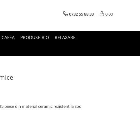
0732 55 88 33
0,00
I CAFEA
PRODUSE BIO
RELAXARE
amice
15 piese din material ceramic rezistent la soc