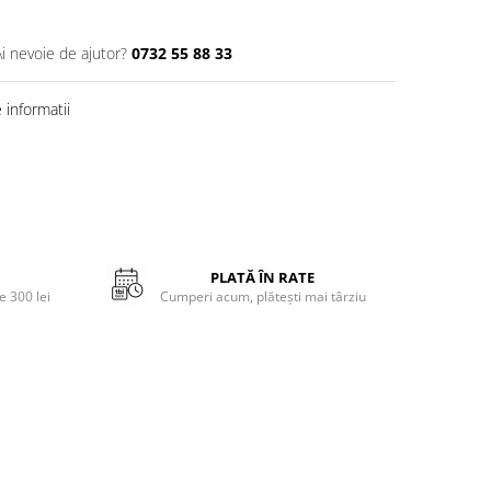
Ai nevoie de ajutor?
0732 55 88 33
informatii
PLATĂ ÎN RATE
 300 lei
Cumperi acum, plătești mai târziu