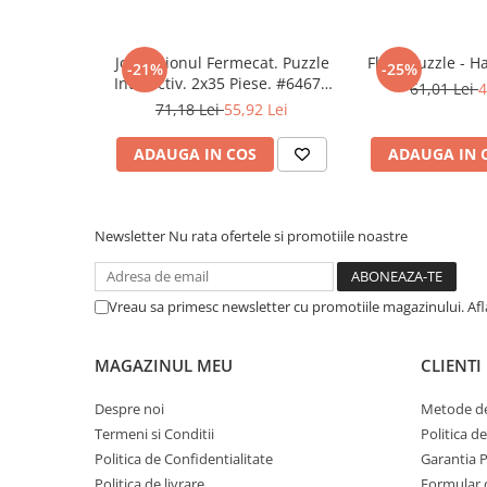
COLOREAZA CU PRIETENII
- creta
De colorat
Joc Creionul Fermecat. Puzzle
Floor puzzle - Ha
-21%
-25%
Pot desena minunat
Interactiv. 2x35 Piese. #64677
61,01 Lei
4
Sa coloram cu Nicol
HP 01
71,18 Lei
55,92 Lei
Carti educative
ADAUGA IN COS
ADAUGA IN 
Codul copiilor de succes
Copii 0-7 ani
Clubul Premiantilor
Newsletter
Nu rata ofertele si promotiile noastre
Super pitici 2-5 ani
Culegeri Auxiliare
Vreau sa primesc newsletter cu promotiile magazinului. Af
Dezvoltare personala
Dictionare
MAGAZINUL MEU
CLIENTI
Enciclopedii
Despre noi
Metode de
Kids Book Club
Termeni si Conditii
Politica d
Legende istorice
Politica de Confidentialitate
Garantia 
Politica de livrare
Formular 
Literatura Scolara