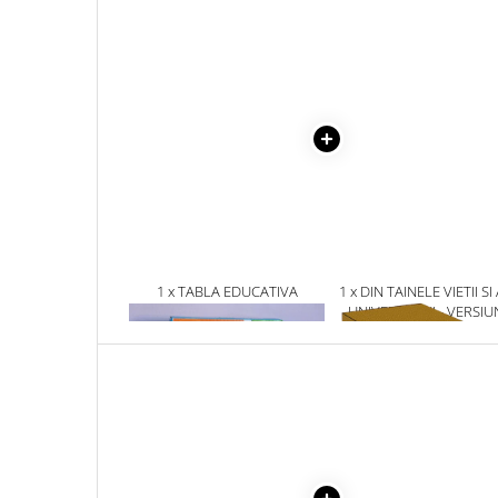
Masaj
MedConnect
Medicina & Farmacie
Medicina Pentru Toti
SealfHealing
Sport
Starea de bine
Terapii Alternative
AudioBook
1 x TABLA EDUCATIVA
1 x DIN TAINELE VIETII SI
MAGNETICA CU 2 FETE SI
UNIVERSULUI - VERSIU
Beletristica
NUMARATOARE DIN LEMN,
ORIGINALA DIN 1939.
Biografii, Memorii, Jurnale
37X27 CM. 3 ANI +
VOLUMELE I-III. CUTIE 
COLECTIE -SCARLAT
Carti erotice
DEMETRESCU
Carti pentru Adolescenti, Young
Adult
Crime, Thriller, Mistery