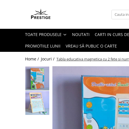
Toate Produsele
Noutati
TOATE PRODUSELE
NOUTATI
CARTI IN CURS DE
Promotii
Pachete Speciale Carti
PROMOTIILE LUNII
VREAU SĂ PUBLIC O CARTE
Spiritualitate - Ezoterism
Home /
Jocuri /
Tabla educativa magnetica cu 2 fete si num
AngelConnection
Arte Divinatorii
Astrologie
Chiromantie
Dezvoltare Spirituala
KidConnection
Minte Corp
New Illuminati Files