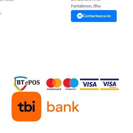
Pantelimon, Ilfov
L
Contacteaza-ne
e