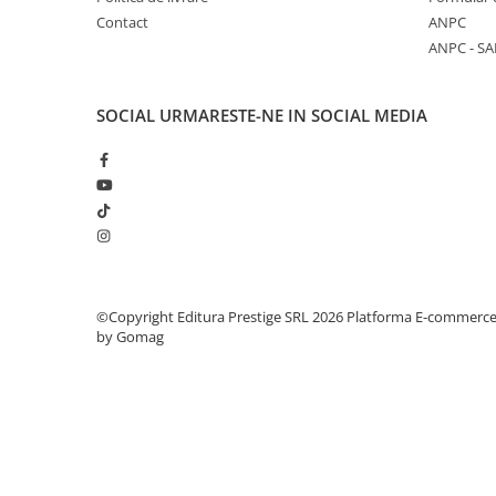
Contact
ANPC
Elevi de 10 plus
ANPC - SA
Lecturi Scolare
Lumea Copilariei
SOCIAL
URMARESTE-NE IN SOCIAL MEDIA
Ma pregatesc pentru scoala
Manuale - Carte Scolara
Clasa a II-a
Clasa a III-a
Clasa a IV-a
Clasa a V-a
Clasa a VI-a
©Copyright Editura Prestige SRL 2026
Platforma E-commerc
by Gomag
Clasa a VII-a
Clasa a VIII-a
Clasa I
Clasa pregatitoare
Limbi Straine
Povesti