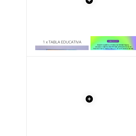
Literatura Romana
Literatura Universala
Poezie
Romane de dragoste, Carti
romantice
1 x TABLA EDUCATIVA
1 x VINDECAREA COPILU
Senzatii/Dragoste
MAGNETICA CU 2 FETE SI
INTERIOR
NUMARATOARE DIN LEMN,
Senzatii/Erotic
37X27 CM. 3 ANI +
Senzatii/Suspans
Senzatii/Thriller
SF & Fantasy
Teatru
Teens Book Club
Umor
Birotica & Papetarie
Adezivi si benzi adezive