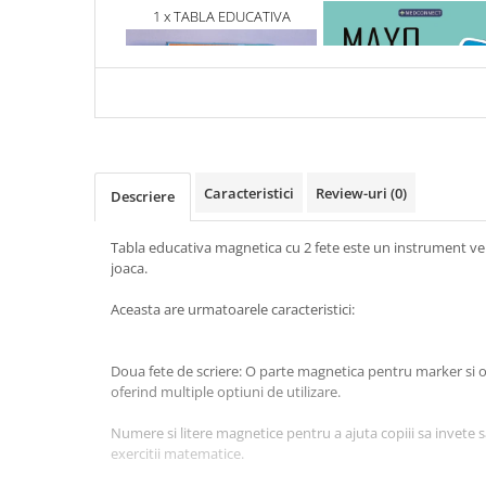
Articole Birotica
1 x TABLA EDUCATIVA
1 x MAYO CLINIC. CART
MAGNETICA CU 2 FETE SI
ESENTIALA DESPRE DIAB
Accesorii Arhivare
NUMARATOARE DIN LEMN,
ZAHARAT
Calculator
37X27 CM. 3 ANI +
Hartie si Accesorii
Instrumente de scris
Organizare si Arhivare
Seturi birotica
Caracteristici
Review-uri
(0)
Descriere
Articole scolare
Tabla educativa magnetica cu 2 fete este un instrument ver
Arta
joaca.
Caiete si Carnetele scolare
Coperti, Mape, Etichete
Aceasta are urmatoarele caracteristici:
Ghiozdane si Penare scolare
Instrumente de scris
Doua fete de scriere: O parte magnetica pentru marker si o 
Instrumente si Truse Geometrie
oferind multiple optiuni de utilizare.
Seturi scolare
Numere si litere magnetice pentru a ajuta copiii sa invete 
Calculator
exercitii matematice.
Consumabile & Accesorii