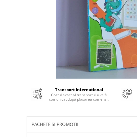
Numerologie
Paranormal
Parapsihologie
Ramtha
Audiobook
ReConnect
Religie
Crestinism
ScienceConnection
SelfConnect
Transport International
SelfHealing
Costul exact al transportului va fi
comunicat după plasarea comenzii.
Vindecare Spirituala
Sanatate
Diete
PACHETE SI PROMOTII
Gastronomik