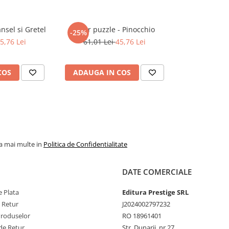
nsel si Gretel
Floor puzzle - Pinocchio
-25%
5,76 Lei
61,01 Lei
45,76 Lei
COS
ADAUGA IN COS
la mai multe in
Politica de Confidentialitate
DATE COMERCIALE
 Plata
Editura Prestige SRL
e Retur
J2024002797232
Produselor
RO 18961401
de Retur
Str. Dunarii, nr 27