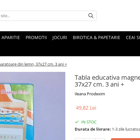
 APARITIE
PROMOTII
JOCURI
BIROTICA & PAPETARIE
CEAI S
aratoare din lemn, 37x27 cm. 3 ani +
Tabla educativa magnet
37x27 cm. 3 ani +
Ileana Prodexim
49,82 Lei
IN STOC
Durata de livrare:
1-3 zile lucrato