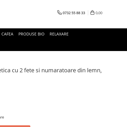
0732 55 88 33
0,00
I CAFEA
PRODUSE BIO
RELAXARE
ica cu 2 fete si numaratoare din lemn,
are