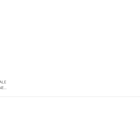
 ALE
NE
DE