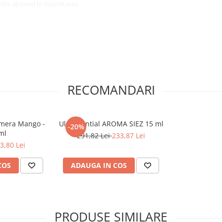
la, ajutand la dezvoltarea
tice de baza.
ea interactiva, dezvoltand
relor, coordonarea mana-ochi si
RECOMANDARI
amera Mango -
Ulei Esential AROMA SIEZ 15 ml
cu marker special pentru tabla
-20%
ml
291,82 Lei
233,87 Lei
3,80 Lei
COS
ADAUGA IN COS
PRODUSE SIMILARE