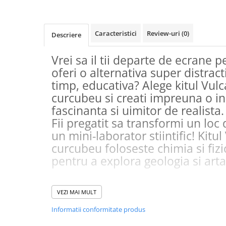
Masaj
MedConnect
Caracteristici
Review-uri
(0)
Descriere
Medicina & Farmacie
Medicina Pentru Toti
Vrei sa il tii departe de ecrane pe
SealfHealing
oferi o alternativa super distracti
timp, educativa? Alege kitul Vulc
Sport
curcubeu si creati impreuna o in
Starea de bine
fascinanta si uimitor de realista.
Terapii Alternative
Fii pregatit sa transformi un loc 
AudioBook
un mini-laborator stiintific! Kitu
Beletristica
curcubeu foloseste chimia si fizi
pentru a explora geologia si art
Biografii, Memorii, Jurnale
Carti erotice
Kitul contine o macheta cu insul
Carti pentru Adolescenti, Young
VEZI MAI MULT
poate reutiliza, pentru ca experi
Adult
repete ori de cate ori copilul tau
Informatii conformitate produs
Crime, Thriller, Mistery
exploreze lumea vulcanilor. Insu