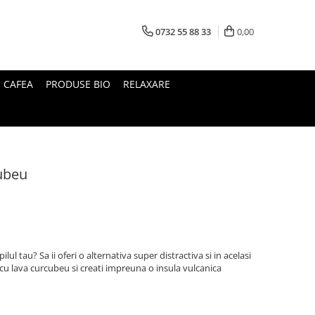
0732 55 88 33
0,00
I CAFEA
PRODUSE BIO
RELAXARE
ubeu
ilul tau? Sa ii oferi o alternativa super distractiva si in acelasi
 cu lava curcubeu si creati impreuna o insula vulcanica