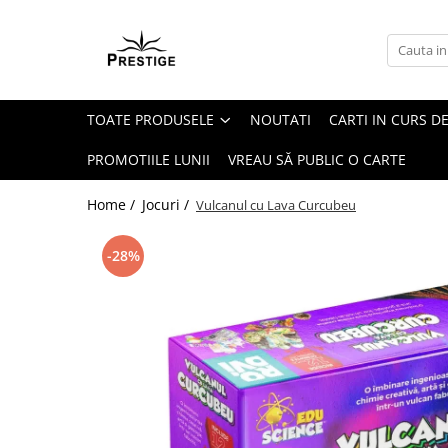
Toate Produsele
Noutati
TOATE PRODUSELE
NOUTATI
CARTI IN CURS DE
Promotii
Pachete Speciale Carti
PROMOTIILE LUNII
VREAU SĂ PUBLIC O CARTE
Spiritualitate - Ezoterism
Home /
Jocuri /
Vulcanul cu Lava Curcubeu
AngelConnection
Arte Divinatorii
-28%
Astrologie
Chiromantie
Dezvoltare Spirituala
KidConnection
Minte Corp
New Illuminati Files