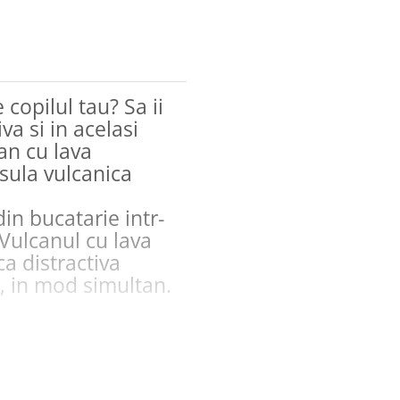
 copilul tau? Sa ii
va si in acelasi
an cu lava
sula vulcanica
din bucatarie intr-
l Vulcanul cu lava
ca distractiva
a, in mod simultan.
a vulcanica ce se
enta creativa sa se
 isi doreste sa
la vulcanica are 4