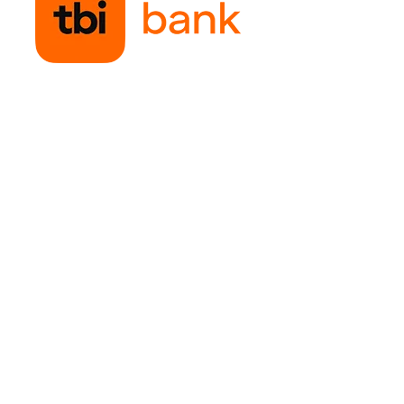
 gandirii logice si
creativa.
oncentrare,
rea abilitatilor
eze cu concepte si
 dezvoltarea
oate fi prilejul
l tau si de a va
fi si un
it pe care
la orele de stiinta,