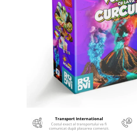
Numerologie
Paranormal
Parapsihologie
Ramtha
Audiobook
ReConnect
Religie
Crestinism
ScienceConnection
SelfConnect
SelfHealing
Vindecare Spirituala
Sanatate
Transport International
Diete
Costul exact al transportului va fi
comunicat după plasarea comenzii.
Gastronomik