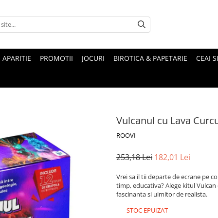
 APARITIE
PROMOTII
JOCURI
BIROTICA & PAPETARIE
CEAI S
Vulcanul cu Lava Curc
ROOVI
253,18 Lei
182,01 Lei
Vrei sa il tii departe de ecrane pe cop
timp, educativa? Alege kitul Vulcan
fascinanta si uimitor de realista.
STOC EPUIZAT