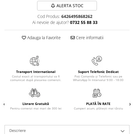
Masaj
ALERTA STOC
MedConnect
Cod Produs:
6426495868262
Ai nevoie de ajutor?
0732 55 88 33
Medicina & Farmacie
Medicina Pentru Toti
Adauga la Favorite
Cere informatii
SealfHealing
Sport
Starea de bine
Terapii Alternative
Transport International
Suport Telefonic Dedicat
Costul exact al transportului va fi
Poți Comanda și Telefonic sau pe
AudioBook
comunicat după plasarea comenzii.
WhatsApp în Intervalul 9:00 - 18:00
Beletristica
Biografii, Memorii, Jurnale
Carti erotice
Livrare Gratuită
PLATĂ ÎN RATE
Pentru comenzi mai mari de 300 lei
Cumperi acum, plătești mai târziu
Carti pentru Adolescenti, Young
Adult
Crime, Thriller, Mistery
Descriere