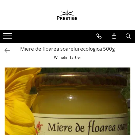
Toate Produsele
Noutati
Promotii
Pachete Speciale Carti
Miere de floarea soarelui ecologica 500g
Spiritualitate - Ezoterism
Wilhelm Tartler
AngelConnection
Arte Divinatorii
Astrologie
Chiromantie
Dezvoltare Spirituala
KidConnection
Minte Corp
New Illuminati Files