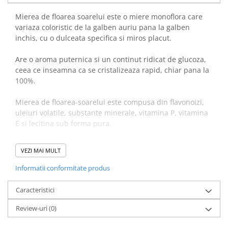
Literatura Romana
Mierea de floarea soarelui este o miere monoflora care
Literatura Universala
variaza coloristic de la galben auriu pana la galben
Poezie
inchis, cu o dulceata specifica si miros placut.
Romane de dragoste, Carti
Are o aroma puternica si un continut ridicat de glucoza,
romantice
ceea ce inseamna ca se cristalizeaza rapid, chiar pana la
Senzatii/Dragoste
100%.
Senzatii/Erotic
Mierea de floarea-soarelui este compusa din flavonoizi,
Senzatii/Suspans
uleiuri volatile, substante minerale, vitamina P, vitamina
E si lecitina sub forma pura.
Senzatii/Thriller
SF & Fantasy
Elevii, studentii si cei care invata mult, ar trebui sa
VEZI MAI MULT
consume zilnic doua, trei lingurite din aceasta miere,
Teatru
deoarece ajuta la intarirea memoriei si dezvoltarea
Informatii conformitate produs
Teens Book Club
intelectului. Este cea mai puternic energizata miere,
deoarece floarea care urmareste mereu soarele capteaza
Umor
Caracteristici
si multa energie solara.
Birotica & Papetarie
Review-uri
(0)
Adezivi si benzi adezive
Are proprietati tonice, anti-bacteriene si antibiotice. Are