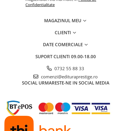
Confidentialitate
Cadouri
Carti in dar
MAGAZINUL MEU
Carti pentru copii
Beletristica
CLIENTI
Literatura Romana
DATE COMERCIALE
Literatura Universala
Poezie
SUPORT CLIENTI
09.00-18.00
SF & Fantasy
0732 55 88 33
Carte Prescolara, Joc
comenzi@edituraprestige.ro
Carti cartonate
SOCIAL
URMARESTE-NE IN SOCIAL MEDIA
Descopera lumea
Descopera si invata
Din ograda
Povesti pe roti
Primele notiuni
Carti de colorat