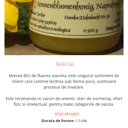
Numerologie
Paranormal
Parapsihologie
Ramtha
Audiobook
ReConnect
Religie
34,62 Lei
Crestinism
ScienceConnection
Mierea BIO de floarea soarelui este singurul sortiment de
SelfConnect
miere care contine lecitina sub forma pura, sustinand
procesul de invatare.
SelfHealing
Vindecare Spirituala
Este recomanda in cazuri de anemii, stari de surmenaj, efort
fizic si intelectual, pentru toate categoriile de varsta.
Sanatate
Diete
STOC EPUIZAT
Durata de livrare:
1-3 zile
Gastronomik