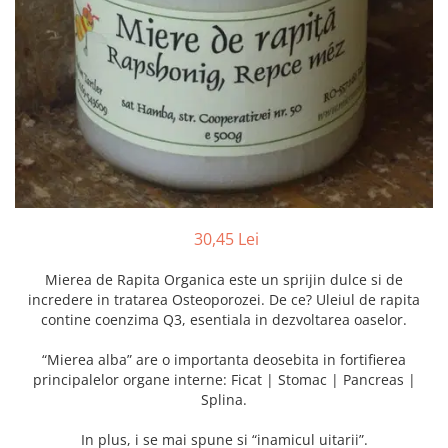
Numerologie
Paranormal
Parapsihologie
Ramtha
Audiobook
ReConnect
Religie
Crestinism
30,45 Lei
ScienceConnection
Mierea de Rapita Organica este un sprijin dulce si de
SelfConnect
incredere in tratarea Osteoporozei. De ce? Uleiul de rapita
SelfHealing
contine coenzima Q3, esentiala in dezvoltarea oaselor.
Vindecare Spirituala
“Mierea alba” are o importanta deosebita in fortifierea
Sanatate
principalelor organe interne: Ficat | Stomac | Pancreas |
Splina.
Diete
Gastronomik
In plus, i se mai spune si “inamicul uitarii”.