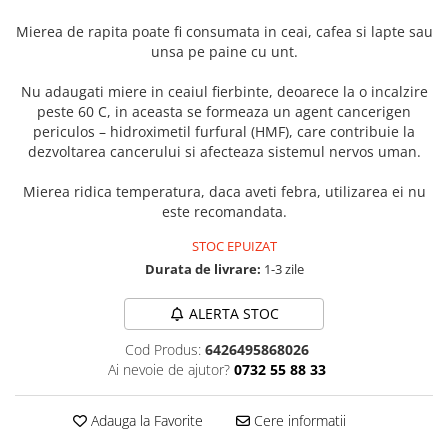
Masaj
Mierea de rapita poate fi consumata in ceai, cafea si lapte sau
MedConnect
unsa pe paine cu unt.
Medicina & Farmacie
Nu adaugati miere in ceaiul fierbinte, deoarece la o incalzire
Medicina Pentru Toti
peste 60 C, in aceasta se formeaza un agent cancerigen
periculos – hidroximetil furfural (HMF), care contribuie la
SealfHealing
dezvoltarea cancerului si afecteaza sistemul nervos uman.
Sport
Mierea ridica temperatura, daca aveti febra, utilizarea ei nu
Starea de bine
este recomandata.
Terapii Alternative
STOC EPUIZAT
AudioBook
Durata de livrare:
1-3 zile
Beletristica
ALERTA STOC
Biografii, Memorii, Jurnale
Carti erotice
Cod Produs:
6426495868026
Ai nevoie de ajutor?
0732 55 88 33
Carti pentru Adolescenti, Young
Adult
Adauga la Favorite
Cere informatii
Crime, Thriller, Mistery