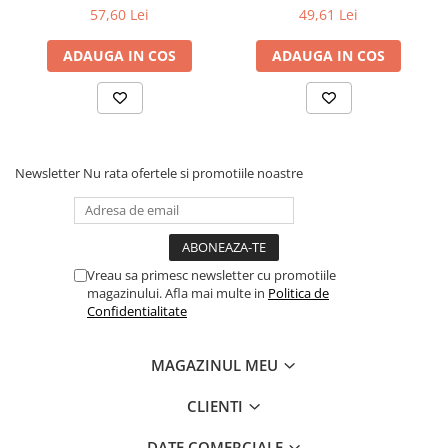
57,60 Lei
49,61 Lei
eficient impotriva imbatranirii pielii, mentinandu-i
Cadouri
tonicitatea si elasticitatea.
Carti in dar
ADAUGA IN COS
ADAUGA IN COS
Carti pentru copii
Beletristica
Literatura Romana
Literatura Universala
Newsletter
Nu rata ofertele si promotiile noastre
Poezie
SF & Fantasy
Carte Prescolara, Joc
Carti cartonate
Vreau sa primesc newsletter cu promotiile
magazinului. Afla mai multe in
Politica de
Descopera lumea
Confidentialitate
Descopera si invata
Din ograda
MAGAZINUL MEU
Povesti pe roti
Primele notiuni
CLIENTI
Carti de colorat
DATE COMERCIALE