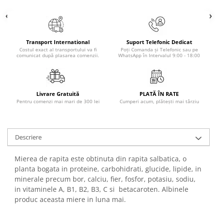
Literatura Romana
Literatura Universala
Poezie
Transport International
Suport Telefonic Dedicat
Romane de dragoste, Carti
Costul exact al transportului va fi
Poți Comanda și Telefonic sau pe
comunicat după plasarea comenzii.
WhatsApp în Intervalul 9:00 - 18:00
romantice
Senzatii/Dragoste
Senzatii/Erotic
Livrare Gratuită
PLATĂ ÎN RATE
Pentru comenzi mai mari de 300 lei
Cumperi acum, plătești mai târziu
Senzatii/Suspans
Senzatii/Thriller
SF & Fantasy
Descriere
Teatru
Mierea de rapita este obtinuta din rapita salbatica, o
Teens Book Club
planta bogata in proteine, carbohidrati, glucide, lipide, in
minerale precum bor, calciu, fier, fosfor, potasiu, sodiu,
Umor
in vitaminele A, B1, B2, B3, C si betacaroten. Albinele
Birotica & Papetarie
produc aceasta miere in luna mai.
Adezivi si benzi adezive