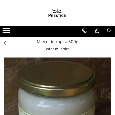
Toate Produsele
Noutati
Promotii
Pachete Speciale Carti
Miere de rapita 500g
Spiritualitate - Ezoterism
Wilhelm Tartler
AngelConnection
Arte Divinatorii
Astrologie
Chiromantie
Dezvoltare Spirituala
KidConnection
Minte Corp
New Illuminati Files