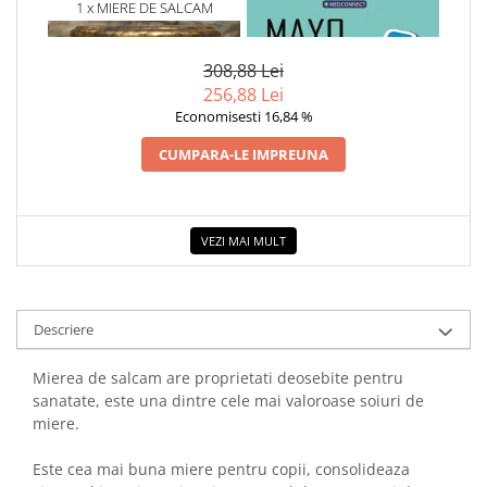
1 x MIERE DE SALCAM
1 x MAYO CLINIC. CARTEA
ECOLOGICA 500G
ESENTIALA DESPRE DIABETUL
ZAHARAT
308,88 Lei
256,88 Lei
Economisesti 16,84 %
CUMPARA-LE IMPREUNA
VEZI MAI MULT
Descriere
Mierea de salcam are proprietati deosebite pentru
sanatate, este una dintre cele mai valoroase soiuri de
miere.
Este cea mai buna miere pentru copii, consolideaza