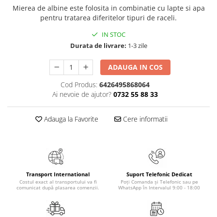
Mierea de albine este folosita in combinatie cu lapte si apa
Elevi de 10 plus
pentru tratarea diferitelor tipuri de raceli.
Lecturi Scolare
IN STOC
Lumea Copilariei
Durata de livrare:
1-3 zile
Ma pregatesc pentru scoala
ADAUGA IN COS
Manuale - Carte Scolara
Clasa a II-a
Cod Produs:
6426495868064
Ai nevoie de ajutor?
0732 55 88 33
Clasa a III-a
Clasa a IV-a
Adauga la Favorite
Cere informatii
Clasa a V-a
Clasa a VI-a
Clasa a VII-a
Clasa a VIII-a
Clasa I
Transport International
Suport Telefonic Dedicat
Costul exact al transportului va fi
Poți Comanda și Telefonic sau pe
Clasa pregatitoare
comunicat după plasarea comenzii.
WhatsApp în Intervalul 9:00 - 18:00
Limbi Straine
Povesti