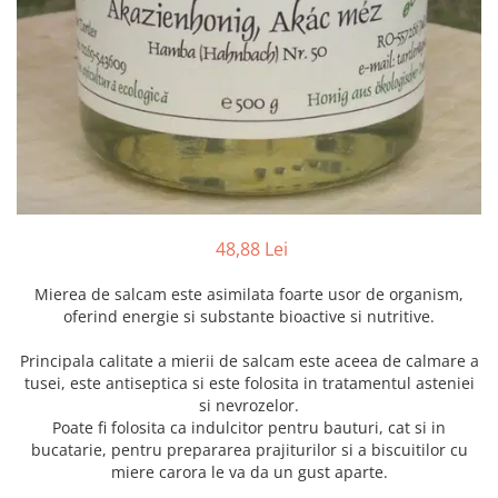
Instrumente de scris
Puzzle-uri
COLOREAZA CU PRIETENII
Audiobook
Instrumente si Truse Geometrie
Senzatii/Thriller
De colorat
Puzzle
ReConnect
Seturi scolare
Pot desena minunat
SF & Fantasy
Puzzle 3D Lemn
Religie
Calculator
Sa coloram cu Nicol
Teatru
Crestinism
Consumabile & Accesorii
Carti educative
Teens Book Club
ScienceConnection
Codul copiilor de succes
Umor
SelfConnect
Copii 0-7 ani
SelfHealing
Clubul Premiantilor
48,88 Lei
Vindecare Spirituala
Super pitici 2-5 ani
Culegeri Auxiliare
Mierea de salcam este asimilata foarte usor de organism,
oferind energie si substante bioactive si nutritive.
Dezvoltare personala
Dictionare
Principala calitate a mierii de salcam este aceea de calmare a
tusei, este antiseptica si este folosita in tratamentul asteniei
Enciclopedii
si nevrozelor.
Kids Book Club
Poate fi folosita ca indulcitor pentru bauturi, cat si in
bucatarie, pentru prepararea prajiturilor si a biscuitilor cu
Legende istorice
miere carora le va da un gust aparte.
Literatura Scolara