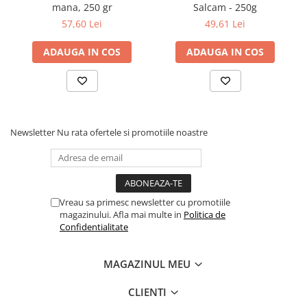
mana, 250 gr
Salcam - 250g
Mierea de salcam are in compozitia sa: vitaminele B1, B2,
57,60 Lei
49,61 Lei
B6, B12, B9 (acid folic); enzime, fitohormoni (hormoni
vegetali), acizi: lactic, malic, oxalic, citric; flavonide
ADAUGA IN COS
ADAUGA IN COS
(substante antioxidante), dextrina, factori antibiotici, dar
si substane minerale cum sunt: calciu, potasiu, siliciu,
magneziu, sodiu, fosfor, cupru si sulf. In total,
substantele care intra in compozitia acestei mieri sunt in
numar de 435, motiv pentru care a fost denumita si
“hrana vie”.
Newsletter
Nu rata ofertele si promotiile noastre
Mierea de salcam este un excelent tonic pentru copii,
convalescenti, pentru intarirea sistemului imunitar si
pentru gravide.
Vreau sa primesc newsletter cu promotiile
magazinului. Afla mai multe in
Politica de
Confidentialitate
MAGAZINUL MEU
CLIENTI