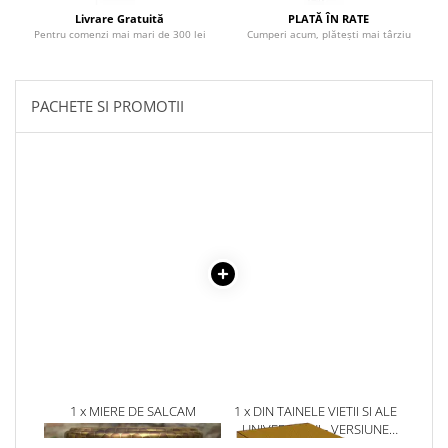
Povesti ilustrate
Livrare Gratuită
PLATĂ ÎN RATE
Pentru comenzi mai mari de 300 lei
Cumperi acum, plătești mai târziu
Povesti - Basme - Legende
Realitatea Augmentata
Religie pentru copii
PACHETE SI PROMOTII
ScienceConnection
TP ROLL
1 x MIERE DE SALCAM
1 x DIN TAINELE VIETII SI ALE
ECOLOGICA 500G
UNIVERSULUI - VERSIUNE
ORIGINALA DIN 1939.