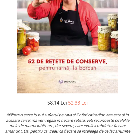
Numerologie
Paranormal
Parapsihologie
Ramtha
Audiobook
ReConnect
Religie
Crestinism
ScienceConnection
SelfConnect
SelfHealing
58,14 Lei
52,33 Lei
Vindecare Spirituala
Sanatate
â€žIntr-o carte iti pui sufletul pe tava si il oferi cititorilor. Asa este si in
Diete
aceasta carte: ma veti regasi in fiecare reteta, veti recunoaste cicalelile
mele de mama iubitoare, dar severa, care explica rabdator fiecare
Gastronomik
amanunt. Da, pentru ca vreau ca fiecare sa inteleaga de ce fac anumite