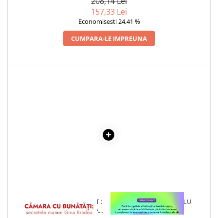
208,14 Lei
COLOREAZA CU PRIETENII
COLECTIE -SCARLAT
157,33 Lei
DEMETRESCU
De colorat
Economisesti 24,41 %
Pot desena minunat
CUMPARA-LE IMPREUNA
Sa coloram cu Nicol
Carti educative
Codul copiilor de succes
Copii 0-7 ani
Clubul Premiantilor
Super pitici 2-5 ani
Culegeri Auxiliare
Dezvoltare personala
Dictionare
Enciclopedii
Kids Book Club
1 x CAMARA CU BUNATATI:
1 x VINDECAREA COPILULUI
Legende istorice
SECRETELE MAMEI GINA
INTERIOR
Literatura Scolara