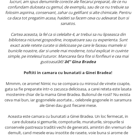
lucruri, am spus denumirile corecte ale fiecarui preparat, de ce nu
Masaj
confundam dulceata cu gemul, de exemplu, sau de ce nu trebuie sa
folosim aspirina, conservant, zahar cu gelifiant si alte chimicale. Pentru
MedConnect
ca daca tot pregatim acasa, haideti sa facem ceva cu adevarat bun si
Medicina & Farmacie
sanatos.
Medicina Pentru Toti
Cartea aceasta, la fel ca si celelalte 4, ar trebui sa nu lipseasca din
biblioteca niciunei gospodine, incepatoare sau cu experienta. Sunt
SealfHealing
exact acele retete curate si delicioase pe care le faceau mamele si
bunicile noastre, dar si unele mai moderne, totul explicat in cuvinte
Sport
simple, pe intelesul tuturor. Mancarea fara fite si fonfleuri e cea mai
Starea de bine
gustoasa!â€ť
â€“ Gina Bradea
Terapii Alternative
Poftiti in camara cu bunatati a Ginei Bradea!
AudioBook
Mmmm, ce arome! Nimic nu se compara cu mirosul de vinete coapte,
Beletristica
gata sa fie preparate intr-o zacusca delicioasa, a carei reteta este lasata
mostenire chiar de la mama Ginei Bradea. Bulionul de rosii? Nu exista
Biografii, Memorii, Jurnale
ceva mai bun, iar gogonelele asortate... celebrele gogonele in saramura
Carti erotice
ale Ginei dau gust fiecarei mese.
Carti pentru Adolescenti, Young
Aceasta este camara cu bunatati a Ginei Bradea. Un loc fermecat, in
Adult
care dulceata si gemurile, compoturile, muraturile, siropurile si
conservele pastreaza traditii vechi de generatii, amintiri din vremuri de
Crime, Thriller, Mistery
demult, cand mesele erau insotite de rasete, voie buna si arome de