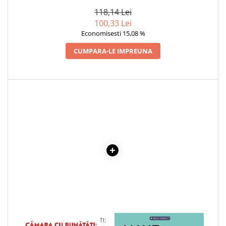
BRADEA
118,14 Lei
Elevi de 10 plus
100,33 Lei
Lecturi Scolare
Economisesti 15,08 %
Lumea Copilariei
CUMPARA-LE IMPREUNA
Ma pregatesc pentru scoala
Manuale - Carte Scolara
Clasa a II-a
Clasa a III-a
Clasa a IV-a
Clasa a V-a
Clasa a VI-a
Clasa a VII-a
Clasa a VIII-a
Clasa I
Clasa pregatitoare
Limbi Straine
Povesti
1 x CAMARA CU BUNATATI:
1 x MAYO CLINIC. CARTEA