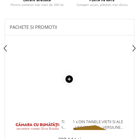
Pentru comenzi mai mari de 300 lei
Cumperi acum, plătești mai târziu
Cadouri
Carti in dar
Carti pentru copii
PACHETE SI PROMOTII
Beletristica
Literatura Romana
Literatura Universala
Poezie
SF & Fantasy
Carte Prescolara, Joc
Carti cartonate
Descopera lumea
Descopera si invata
Din ograda
Povesti pe roti
1 x CAMARA CU BUNATATI:
1 x DIN TAINELE VIETII SI ALE
Primele notiuni
SECRETELE MAMEI GINA
UNIVERSULUI - VERSIUNE
BRADEA
ORIGINALA DIN 1939.
Carti de colorat
VOLUMELE I-III. CUTIE DE