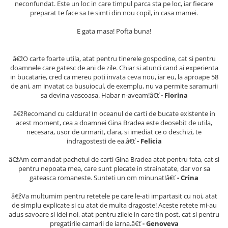
neconfundat. Este un loc in care timpul parca sta pe loc, iar fiecare
Literatura Romana
preparat te face sa te simti din nou copil, in casa mamei.
Literatura Universala
E gata masa! Pofta buna!
Poezie
Romane de dragoste, Carti
â€žO carte foarte utila, atat pentru tinerele gospodine, cat si pentru
romantice
doamnele care gatesc de ani de zile. Chiar si atunci cand ai experienta
in bucatarie, cred ca mereu poti invata ceva nou, iar eu, la aproape 58
Senzatii/Dragoste
de ani, am invatat ca busuiocul, de exemplu, nu va permite saramurii
Senzatii/Erotic
sa devina vascoasa. Habar n-aveam!â€ť
- Florina
Senzatii/Suspans
â€žRecomand cu caldura! In oceanul de carti de bucate existente in
acest moment, cea a doamnei Gina Bradea este deosebit de utila,
Senzatii/Thriller
necesara, usor de urmarit, clara, si imediat ce o deschizi, te
SF & Fantasy
indragostesti de ea.â€ť
- Felicia
Teatru
â€žAm comandat pachetul de carti Gina Bradea atat pentru fata, cat si
pentru nepoata mea, care sunt plecate in strainatate, dar vor sa
Teens Book Club
gateasca romaneste. Sunteti un om minunat!â€ť
- Crina
Umor
â€žVa multumim pentru retetele pe care le-ati impartasit cu noi, atat
Birotica & Papetarie
de simplu explicate si cu atat de multa dragoste! Aceste retete mi-au
adus savoare si idei noi, atat pentru zilele in care tin post, cat si pentru
Adezivi si benzi adezive
pregatirile camarii de iarna.â€ť
- Genoveva