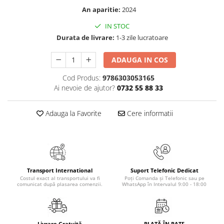
Articole Birotica
An aparitie:
2024
Accesorii Arhivare
IN STOC
Calculator
Durata de livrare:
1-3 zile lucratoare
Hartie si Accesorii
Instrumente de scris
ADAUGA IN COS
Organizare si Arhivare
Cod Produs:
9786303053165
Seturi birotica
Ai nevoie de ajutor?
0732 55 88 33
Articole scolare
Adauga la Favorite
Cere informatii
Arta
Caiete si Carnetele scolare
Coperti, Mape, Etichete
Ghiozdane si Penare scolare
Instrumente de scris
Transport International
Suport Telefonic Dedicat
Instrumente si Truse Geometrie
Costul exact al transportului va fi
Poți Comanda și Telefonic sau pe
comunicat după plasarea comenzii.
WhatsApp în Intervalul 9:00 - 18:00
Seturi scolare
Calculator
Consumabile & Accesorii
Livrare Gratuită
PLATĂ ÎN RATE