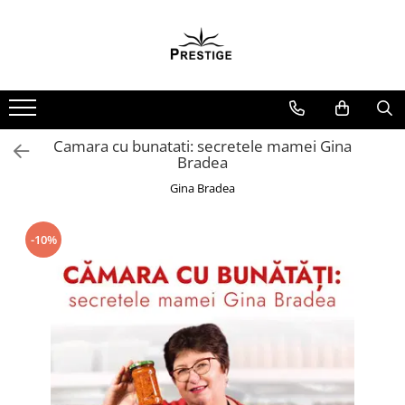
Toate Produsele
Noutati
Promotii
Pachete Speciale Carti
Camara cu bunatati: secretele mamei Gina
Bradea
Spiritualitate - Ezoterism
Gina Bradea
AngelConnection
Arte Divinatorii
-10%
Astrologie
Chiromantie
Dezvoltare Spirituala
KidConnection
Minte Corp
New Illuminati Files