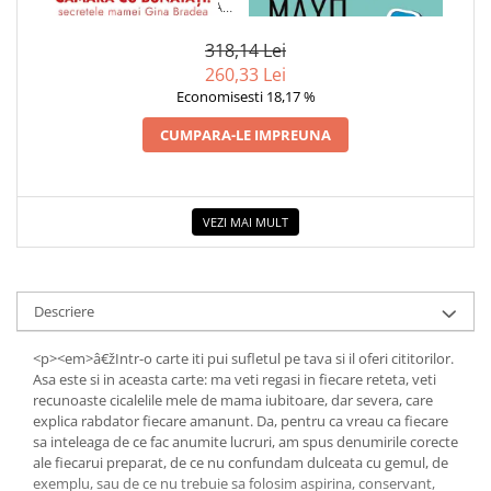
SECRETELE MAMEI GINA
ESENTIALA DESPRE DIABETUL
Povesti ilustrate
BRADEA
ZAHARAT
318,14 Lei
Povesti - Basme - Legende
260,33 Lei
Realitatea Augmentata
Economisesti 18,17 %
Religie pentru copii
CUMPARA-LE IMPREUNA
ScienceConnection
TP ROLL
Ceai si Cafea
VEZI MAI MULT
Cafea
Cafea terapeutica
Descriere
Ceai
Dezvoltare Personala
<p><em>â€žIntr-o carte iti pui sufletul pe tava si il oferi cititorilor.
BUSINESS
Asa este si in aceasta carte: ma veti regasi in fiecare reteta, veti
recunoaste cicalelile mele de mama iubitoare, dar severa, care
Carti de joc
explica rabdator fiecare amanunt. Da, pentru ca vreau ca fiecare
sa inteleaga de ce fac anumite lucruri, am spus denumirile corecte
Dezvoltare Personala Adulti
ale fiecarui preparat, de ce nu confundam dulceata cu gemul, de
Dezvoltare Profesionala
exemplu, sau de ce nu trebuie sa folosim aspirina, conservant,