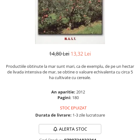
Instrumente de scris
Puzzle-uri
COLOREAZA CU PRIETENII
Audiobook
Instrumente si Truse Geometrie
Senzatii/Thriller
De colorat
Puzzle
ReConnect
Seturi scolare
Pot desena minunat
SF & Fantasy
Puzzle 3D Lemn
Religie
Calculator
Sa coloram cu Nicol
Teatru
Crestinism
Consumabile & Accesorii
Carti educative
Teens Book Club
ScienceConnection
Codul copiilor de succes
Umor
SelfConnect
14,80 Lei
13,32 Lei
Copii 0-7 ani
SelfHealing
Clubul Premiantilor
Productiile obtinute la mar sunt mari, ca de exemplu, de pe un hectar
Vindecare Spirituala
de livada intensiva de mar, se obtine o valoare echivalenta cu circa 5
Super pitici 2-5 ani
ha cultivate cu cereale.
Culegeri Auxiliare
Dezvoltare personala
An aparitie:
2012
Pagini:
180
Dictionare
STOC EPUIZAT
Enciclopedii
Durata de livrare:
1-3 zile lucratoare
Kids Book Club
Legende istorice
ALERTA STOC
Literatura Scolara