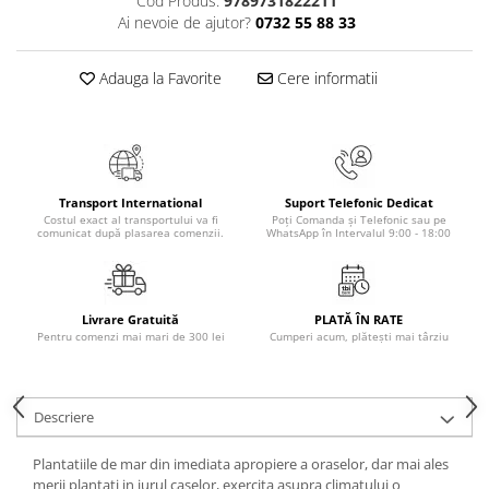
Cod Produs:
9789731822211
Ai nevoie de ajutor?
0732 55 88 33
Elevi de 10 plus
Lecturi Scolare
Adauga la Favorite
Cere informatii
Lumea Copilariei
Ma pregatesc pentru scoala
Manuale - Carte Scolara
Clasa a II-a
Transport International
Suport Telefonic Dedicat
Clasa a III-a
Costul exact al transportului va fi
Poți Comanda și Telefonic sau pe
comunicat după plasarea comenzii.
WhatsApp în Intervalul 9:00 - 18:00
Clasa a IV-a
Clasa a V-a
Clasa a VI-a
Livrare Gratuită
PLATĂ ÎN RATE
Clasa a VII-a
Pentru comenzi mai mari de 300 lei
Cumperi acum, plătești mai târziu
Clasa a VIII-a
Clasa I
Clasa pregatitoare
Descriere
Limbi Straine
Plantatiile de mar din imediata apropiere a oraselor, dar mai ales
Povesti
merii plantati in jurul caselor, exercita asupra climatului o