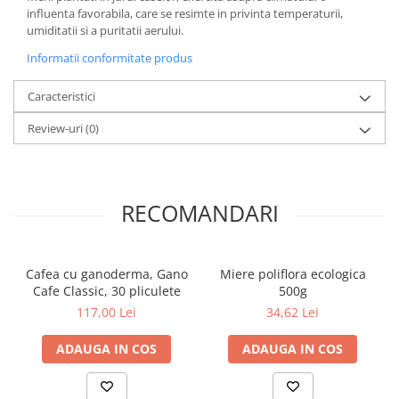
Povesti ilustrate
influenta favorabila, care se resimte in privinta temperaturii,
umiditatii si a puritatii aerului.
Povesti - Basme - Legende
Informatii conformitate produs
Realitatea Augmentata
Religie pentru copii
Caracteristici
ScienceConnection
Review-uri
(0)
TP ROLL
RECOMANDARI
Cafea cu ganoderma, Gano
Miere poliflora ecologica
Cafe Classic, 30 pliculete
500g
117,00 Lei
34,62 Lei
ADAUGA IN COS
ADAUGA IN COS