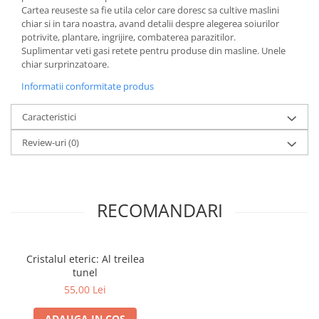
Cartea reuseste sa fie utila celor care doresc sa cultive maslini
Elevi de 10 plus
chiar si in tara noastra, avand detalii despre alegerea soiurilor
potrivite, plantare, ingrijire, combaterea parazitilor.
Lecturi Scolare
Suplimentar veti gasi retete pentru produse din masline. Unele
Lumea Copilariei
chiar surprinzatoare.
Ma pregatesc pentru scoala
Informatii conformitate produs
Manuale - Carte Scolara
Caracteristici
Clasa a II-a
Review-uri
(0)
Clasa a III-a
Clasa a IV-a
Clasa a V-a
Clasa a VI-a
RECOMANDARI
Clasa a VII-a
Clasa a VIII-a
Clasa I
Cristalul eteric: Al treilea
tunel
Clasa pregatitoare
55,00 Lei
Limbi Straine
Povesti
ADAUGA IN COS