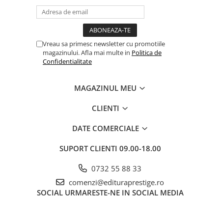
Dezvoltarea Afacerilor
Parenting & Familie
Psihologie, Psihanaliza
Vreau sa primesc newsletter cu promotiile
magazinului. Afla mai multe in
Politica de
PSYCONNECT
Confidentialitate
Sexualitate
Istorie
MAGAZINUL MEU
Istorie & Filosofie
CLIENTI
Istorii Secrete
DATE COMERCIALE
Mituri si Legende
Tot Adevarul
SUPORT CLIENTI
09.00-18.00
Jocuri
0732 55 88 33
Casute de papusi si mobilier
comenzi@edituraprestige.ro
Creativitate
SOCIAL
URMARESTE-NE IN SOCIAL MEDIA
Educative
BrainBox