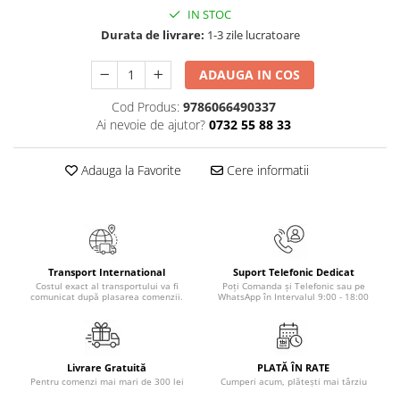
Masaj
IN STOC
Durata de livrare:
1-3 zile lucratoare
MedConnect
Medicina & Farmacie
ADAUGA IN COS
Medicina Pentru Toti
Cod Produs:
9786066490337
SealfHealing
Ai nevoie de ajutor?
0732 55 88 33
Sport
Adauga la Favorite
Cere informatii
Starea de bine
Terapii Alternative
AudioBook
Beletristica
Transport International
Suport Telefonic Dedicat
Biografii, Memorii, Jurnale
Costul exact al transportului va fi
Poți Comanda și Telefonic sau pe
comunicat după plasarea comenzii.
WhatsApp în Intervalul 9:00 - 18:00
Carti erotice
Carti pentru Adolescenti, Young
Adult
Livrare Gratuită
PLATĂ ÎN RATE
Crime, Thriller, Mistery
Pentru comenzi mai mari de 300 lei
Cumperi acum, plătești mai târziu