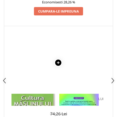
Economisesti 28,26 %
Articole Birotica
Accesorii Arhivare
CUMPARA-LE IMPREUNA
Calculator
Hartie si Accesorii
Instrumente de scris
Organizare si Arhivare
Seturi birotica
Articole scolare
Arta
Caiete si Carnetele scolare
Coperti, Mape, Etichete
Ghiozdane si Penare scolare
Instrumente de scris
Instrumente si Truse Geometrie
1 x CULTURA MASLINULUI
1 x VINDECAREA COPILULUI
Seturi scolare
INTERIOR
Calculator
74,26 Lei
Consumabile & Accesorii