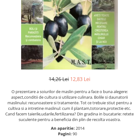
Numerologie
Paranormal
Parapsihologie
Ramtha
Audiobook
ReConnect
Religie
Crestinism
ScienceConnection
14,26 Lei
12,83 Lei
SelfConnect
O prezentare a soiurilor de maslin pentru a face o buna alegere:
SelfHealing
aspect,conditii de cultura si utilizare culinara. Bolile si daunatorii
maslinului: recunoastere si tratamente. Tot ce trebuie stiut pentru a
Vindecare Spirituala
cultiva si a intretine maslinul: cum il plantam,totorare,protectie etc.
Cand facem taierile,udarile,fertilizarea? Din gradina in bucatarie: retete
Sanatate
suculente pentru a beneficia din plin de recolta voastra.
Diete
An aparitie:
2014
Gastronomik
Pagini:
90