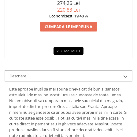
274,26 Lei
COLOREAZA CU PRIETENII
220,83 Lei
De colorat
Economisesti 19,48 %
Pot desena minunat
CUMPARA-LE IMPREUNA
Sa coloram cu Nicol
Carti educative
Codul copiilor de succes
VEZI MAI MULT
Copii 0-7 ani
Clubul Premiantilor
Super pitici 2-5 ani
Descriere
Culegeri Auxiliare
Este aproape inutil sa mai spuna cineva cat de bun si sanatos
Dezvoltare personala
este uleiul de masline. Acest lucru se cunoaste de toata lumea.
Dictionare
Ne-am obisnuit sa cumparam maslinele sau uleiul din magazin,
importate din tari precum Grecia, Italia sau Franta. Aproape
Enciclopedii
nimeni nu se gandeste ca ar putea avea prorpii maslini in curte. Si
Kids Book Club
cu toate astea este posibil. Poti sa cultivi maslini la tine acasa, in
curte direct in pamant sau in ghivece adecvate. Maslinul poate
Legende istorice
produce masline dar va fi si un arbore decorativ deosebit. Il vei
putea admira tu iar prietenii tai vor uimiti.
Literatura Scolara