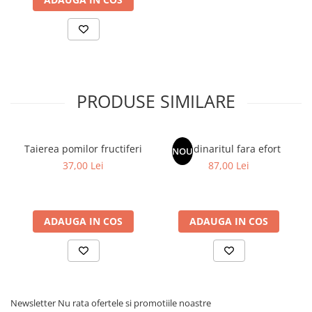
Povesti ilustrate
Povesti - Basme - Legende
Realitatea Augmentata
Religie pentru copii
PRODUSE SIMILARE
ScienceConnection
TP ROLL
Ceai si Cafea
Taierea pomilor fructiferi
Gradinaritul fara efort
NOU
Cafea
37,00 Lei
87,00 Lei
Cafea terapeutica
Ceai
ADAUGA IN COS
ADAUGA IN COS
Dezvoltare Personala
BUSINESS
Carti de joc
Dezvoltare Personala Adulti
Newsletter
Nu rata ofertele si promotiile noastre
Dezvoltare Profesionala