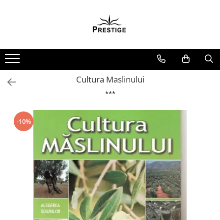
Toate Produsele
Noutati
Promotii
Pachete Speciale Carti
Cultura Maslinului
Spiritualitate - Ezoterism
***
AngelConnection
Arte Divinatorii
-10%
Astrologie
Chiromantie
Dezvoltare Spirituala
KidConnection
Minte Corp
New Illuminati Files