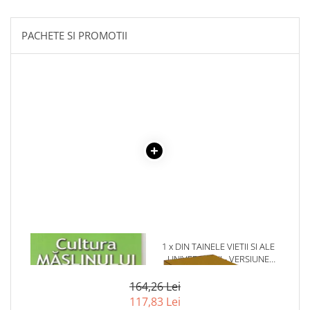
Literatura Romana
Literatura Universala
PACHETE SI PROMOTII
Poezie
Romane de dragoste, Carti
romantice
Senzatii/Dragoste
Senzatii/Erotic
Senzatii/Suspans
Senzatii/Thriller
SF & Fantasy
Teatru
Teens Book Club
1 x CULTURA MASLINULUI
1 x DIN TAINELE VIETII SI ALE
Umor
UNIVERSULUI - VERSIUNE
ORIGINALA DIN 1939.
Birotica & Papetarie
VOLUMELE I-III. CUTIE DE
164,26 Lei
Adezivi si benzi adezive
COLECTIE -SCARLAT
117,83 Lei
DEMETRESCU