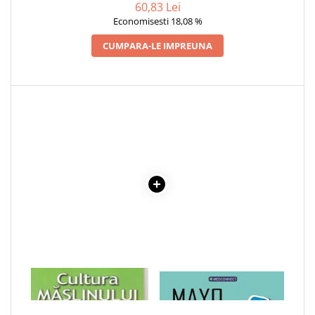
60,83 Lei
Cadouri
Economisesti 18,08 %
Carti in dar
CUMPARA-LE IMPREUNA
Carti pentru copii
Beletristica
Literatura Romana
Literatura Universala
Poezie
SF & Fantasy
Carte Prescolara, Joc
Carti cartonate
Descopera lumea
Descopera si invata
Din ograda
Povesti pe roti
1 x CULTURA MASLINULUI
1 x MAYO CLINIC. CARTEA
Primele notiuni
ESENTIALA DESPRE DIABETUL
Carti de colorat
ZAHARAT