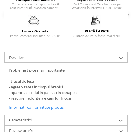
Povesti ilustrate
Costul exact al transportului va fi
Poți Comanda și Telefonic sau pe
comunicat după plasarea comenzii.
WhatsApp în Intervalul 9:00 - 18:00
Povesti - Basme - Legende
Realitatea Augmentata
Religie pentru copii
Livrare Gratuită
PLATĂ ÎN RATE
Pentru comenzi mai mari de 300 lei
Cumperi acum, plătești mai târziu
ScienceConnection
TP ROLL
Descriere
Probleme tipice mai importante:
- trasul de lesa
- agresivitatea in timpul hranirii
- apararea locului in pat sau in canapea
- reactiile nedorite ale cainilor fricosi
Informatii conformitate produs
Caracteristici
Review-uri
(0)