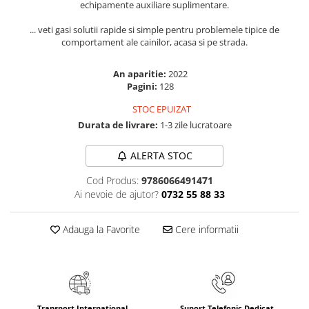
echipamente auxiliare suplimentare.
Elevi de 10 plus
... veti gasi solutii rapide si simple pentru problemele tipice de
Lecturi Scolare
comportament ale cainilor, acasa si pe strada.
Lumea Copilariei
An aparitie:
2022
Ma pregatesc pentru scoala
Pagini:
128
Manuale - Carte Scolara
STOC EPUIZAT
Clasa a II-a
Durata de livrare:
1-3 zile lucratoare
Clasa a III-a
Clasa a IV-a
ALERTA STOC
Clasa a V-a
Cod Produs:
9786066491471
Clasa a VI-a
Ai nevoie de ajutor?
0732 55 88 33
Clasa a VII-a
Clasa a VIII-a
Adauga la Favorite
Cere informatii
Clasa I
Clasa pregatitoare
Limbi Straine
Povesti
Transport International
Suport Telefonic Dedicat