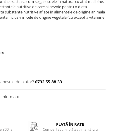
urala, exact asa cum se gasesc ele in natura, cu atat mai bine.
bstantele nutritive de care ai nevoie pentru o dieta
ista substante nutritive aflate in alimentele de origine animala
nta inclusiv in cele de origine vegetala (cu exceptia vitaminei
are
Ai nevoie de ajutor?
0732 55 88 33
informatii
PLATĂ ÎN RATE
 300 lei
Cumperi acum, plătești mai târziu