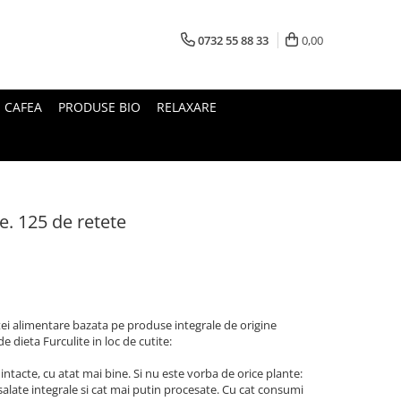
0732 55 88 33
0,00
I CAFEA
PRODUSE BIO
RELAXARE
te. 125 de retete
ietei alimentare bazata pe produse integrale de origine
 dieta Furculite in loc de cutite:
ntacte, cu atat mai bine. Si nu este vorba de orice plante:
salate integrale si cat mai putin procesate. Cu cat consumi