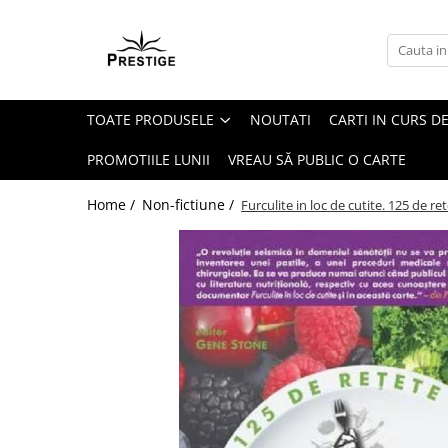
Toate Produsele
Noutati
TOATE PRODUSELE
NOUTATI
CARTI IN CURS DE
Promotii
Pachete Speciale Carti
PROMOTIILE LUNII
VREAU SĂ PUBLIC O CARTE
Spiritualitate - Ezoterism
Home /
Non-fictiune /
Furculite in loc de cutite. 125 de re
AngelConnection
Arte Divinatorii
Astrologie
Chiromantie
Dezvoltare Spirituala
KidConnection
Minte Corp
New Illuminati Files