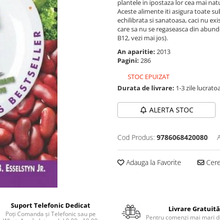
plantele in ipostaza lor cea mai nat
Aceste alimente iti asigura toate su
echilibrata si sanatoasa, caci nu ex
care sa nu se regaseasca din abunde
B12, vezi mai jos).
An aparitie:
2013
Pagini:
286
STOC EPUIZAT
Durata de livrare:
1-3 zile lucrato
ALERTA STOC
Cod Produs:
9786068420080
Adauga la Favorite
Cere 
Suport Telefonic Dedicat
Livrare Gratuită
Poți Comanda și Telefonic sau pe
Pentru comenzi mai mari de