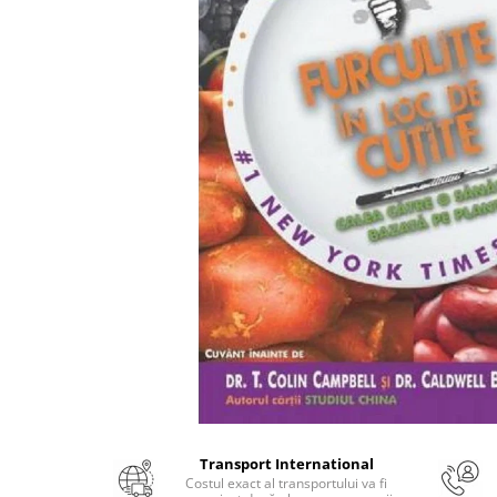
Numerologie
Paranormal
Parapsihologie
Ramtha
Audiobook
ReConnect
Religie
Crestinism
ScienceConnection
SelfConnect
SelfHealing
Vindecare Spirituala
Sanatate
Diete
Transport International
Gastronomik
Costul exact al transportului va fi