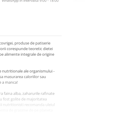
WhatsApp în Intervalul 9:00 - 18:00
 covrigei, produse de patiserie
lorii corespunde teoretic dietei
pe alimente integrale de origine
e nutritionale ale organismului -
nsa masurarea caloriilor sau
de a manca!
a faina alba, zaharurile rafinate
au fost golite de majoritatea
ii nutritionisti recomanda uleiul
 forma de grasime de pe planeta
 in sine sunt un aliment minunat,