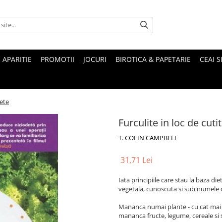
 APARITIE
PROMOTII
JOCURI
BIROTICA & PAPETARIE
CEAI S
tete
Furculite in loc de cuti
T. COLIN CAMPBELL
31,71 Lei
Iata principiile care stau la baza d
vegetala, cunoscuta si sub numele de
Mananca numai plante - cu cat mai i
mananca fructe, legume, cereale si 