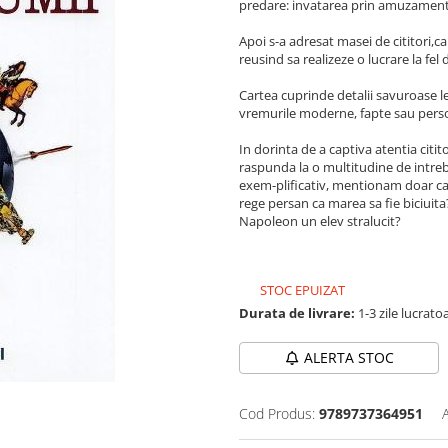
predare: invatarea prin amuzament
Apoi s-a adresat masei de cititori,c
reusind sa realizeze o lucrare la fe
Cartea cuprinde detalii savuroase le
vremurile moderne, fapte sau person
In dorinta de a captiva atentia citit
raspunda la o multitudine de intreba
exem-plificativ, mentionam doar c
rege persan ca marea sa fie biciuita
Napoleon un elev stralucit?
STOC EPUIZAT
Durata de livrare:
1-3 zile lucrato
ALERTA STOC
Cod Produs:
9789737364951