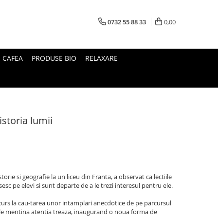
0732 55 88 33
0,00
I CAFEA
PRODUSE BIO
RELAXARE
istoria lumii
torie si geografie la un liceu din Franta, a observat ca lectiile
isesc pe elevi si sunt departe de a le trezi interesul pentru ele.
ecurs la cau-tarea unor intamplari anecdotice de pe parcursul
t sa le mentina atentia treaza, inaugurand o noua forma de