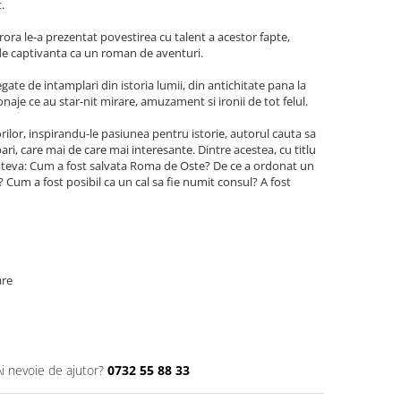
.
arora le-a prezentat povestirea cu talent a acestor fapte,
l de captivanta ca un roman de aventuri.
gate de intamplari din istoria lumii, din antichitate pana la
aje ce au star-nit mirare, amuzament si ironii de tot felul.
orilor, inspirandu-le pasiunea pentru istorie, autorul cauta sa
ri, care mai de care mai interesante. Dintre acestea, cu titlu
ateva: Cum a fost salvata Roma de Oste? De ce a ordonat un
? Cum a fost posibil ca un cal sa fie numit consul? A fost
are
Ai nevoie de ajutor?
0732 55 88 33