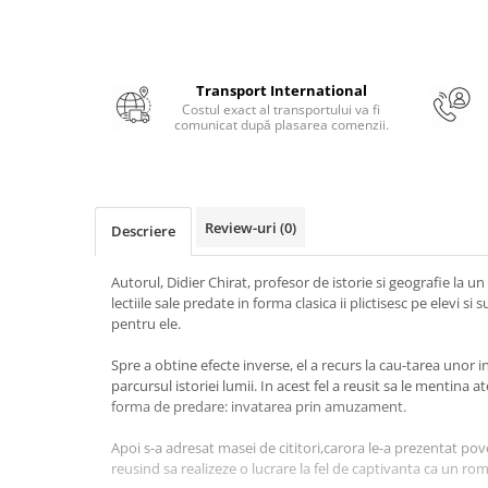
Masaj
MedConnect
Medicina & Farmacie
Transport International
Costul exact al transportului va fi
Medicina Pentru Toti
comunicat după plasarea comenzii.
SealfHealing
Sport
Starea de bine
Review-uri
(0)
Descriere
Terapii Alternative
Autorul, Didier Chirat, profesor de istorie si geografie la un
AudioBook
lectiile sale predate in forma clasica ii plictisesc pe elevi si 
Beletristica
pentru ele.
Biografii, Memorii, Jurnale
Spre a obtine efecte inverse, el a recurs la cau-tarea unor
Carti erotice
parcursul istoriei lumii. In acest fel a reusit sa le mentina
forma de predare: invatarea prin amuzament.
Carti pentru Adolescenti, Young
Adult
Apoi s-a adresat masei de cititori,carora le-a prezentat pove
Crime, Thriller, Mistery
reusind sa realizeze o lucrare la fel de captivanta ca un ro