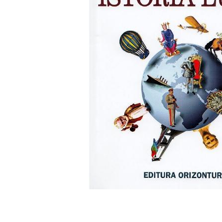
Numerologie
Paranormal
Parapsihologie
Ramtha
Audiobook
ReConnect
Religie
Crestinism
ScienceConnection
SelfConnect
SelfHealing
Vindecare Spirituala
Sanatate
Diete
Gastronomik