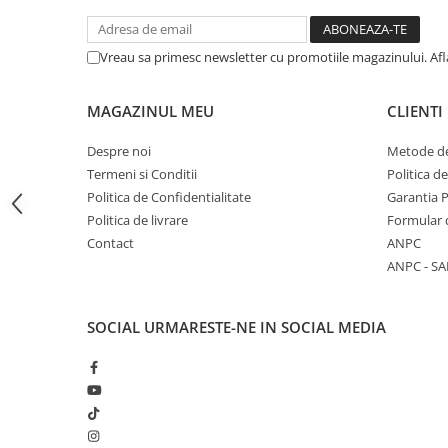
Articole Birotica
Accesorii Arhivare
Vreau sa primesc newsletter cu promotiile magazinului. Af
Calculator
Hartie si Accesorii
MAGAZINUL MEU
CLIENTI
Instrumente de scris
Organizare si Arhivare
Despre noi
Metode de
Seturi birotica
Termeni si Conditii
Politica d
Articole scolare
Politica de Confidentialitate
Garantia 
Politica de livrare
Formular 
Arta
Contact
ANPC
Caiete si Carnetele scolare
ANPC - SA
Coperti, Mape, Etichete
Ghiozdane si Penare scolare
SOCIAL
URMARESTE-NE IN SOCIAL MEDIA
Instrumente de scris
Instrumente si Truse Geometrie
Seturi scolare
Calculator
Consumabile & Accesorii