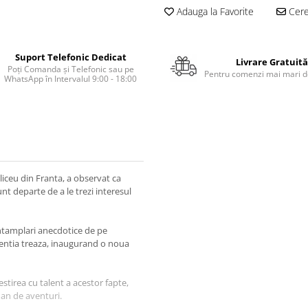
Adauga la Favorite
Cere 
Suport Telefonic Dedicat
Livrare Gratuită
Poți Comanda și Telefonic sau pe
Pentru comenzi mai mari de
WhatsApp în Intervalul 9:00 - 18:00
 liceu din Franta, a observat ca
sunt departe de a le trezi interesul
 intamplari anecdotice de pe
 atentia treaza, inaugurand o noua
stirea cu talent a acestor fapte,
man de aventuri.