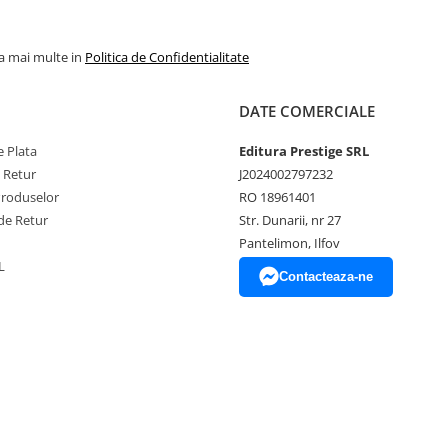
la mai multe in
Politica de Confidentialitate
DATE COMERCIALE
 Plata
Editura Prestige SRL
e Retur
J2024002797232
Produselor
RO 18961401
de Retur
Str. Dunarii, nr 27
Pantelimon, Ilfov
L
Contacteaza-ne