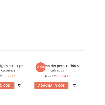
igam corect pe
Cidru, vin din pere, rachiu si
Fierarit
-10%
-10%
e cu panze
calvados
ei
18,79 Lei
14,27 Lei
12,84 Lei
17,9
N COS
ADAUGA IN COS
ADAUG