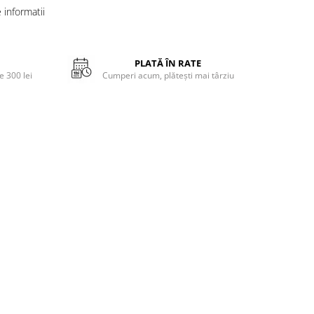
informatii
PLATĂ ÎN RATE
 300 lei
Cumperi acum, plătești mai târziu