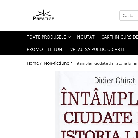
Toate Produsele
Noutati
TOATE PRODUSELE
NOUTATI
CARTI IN CURS DE
Promotii
Pachete Speciale Carti
PROMOTIILE LUNII
VREAU SĂ PUBLIC O CARTE
Spiritualitate - Ezoterism
Home /
Non-fictiune /
Intamplari ciudate din istoria lumii
AngelConnection
Arte Divinatorii
Astrologie
Chiromantie
Dezvoltare Spirituala
KidConnection
Minte Corp
New Illuminati Files