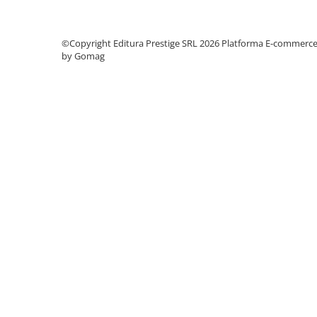
Cadouri
Carti in dar
©Copyright Editura Prestige SRL 2026
Platforma E-commerc
Carti pentru copii
by Gomag
Beletristica
Literatura Romana
Literatura Universala
Poezie
SF & Fantasy
Carte Prescolara, Joc
Carti cartonate
Descopera lumea
Descopera si invata
Din ograda
Povesti pe roti
Primele notiuni
Carti de colorat