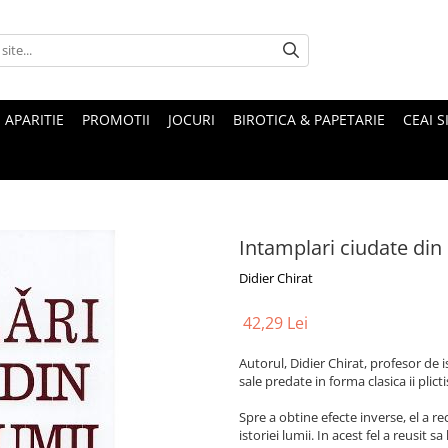
 APARITIE
PROMOTII
JOCURI
BIROTICA & PAPETARIE
CEAI S
Intamplari ciudate din 
Didier Chirat
42,29 Lei
Autorul, Didier Chirat, profesor de is
sale predate in forma clasica ii plict
Spre a obtine efecte inverse, el a r
istoriei lumii. In acest fel a reusi