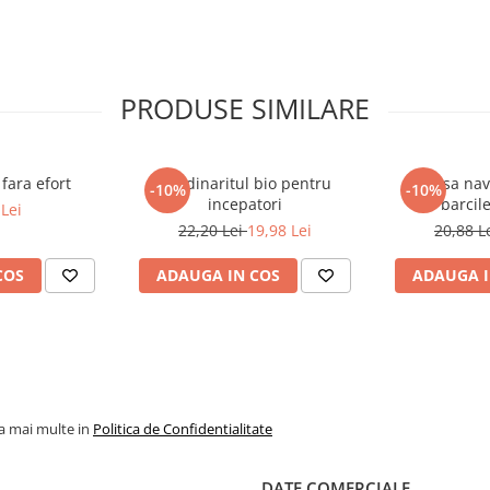
 mai au frunze? Nu mai trebuie
stere usoara. Cu o lupa si cu
iernii. 270 de specii de arbori si
noi. In prima parte sunt expuse
PRODUSE SIMILARE
e necesare pentru fiecare soi in
 lastari inclusiv dimensiunile
fara efort
Gradinaritul bio pentru
Cum sa nav
-10%
-10%
incepatori
barcil
Lei
22,20 Lei
19,98 Lei
20,88 L
COS
ADAUGA IN COS
ADAUGA I
la mai multe in
Politica de Confidentialitate
DATE COMERCIALE