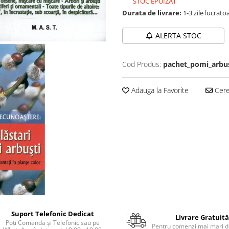
STOC EPUIZAT
Durata de livrare:
1-3 zile lucrato
ALERTA STOC
Cod Produs:
pachet_pomi_arbus
Adauga la Favorite
Cere 
Suport Telefonic Dedicat
Livrare Gratuită
Poți Comanda și Telefonic sau pe
Pentru comenzi mai mari de