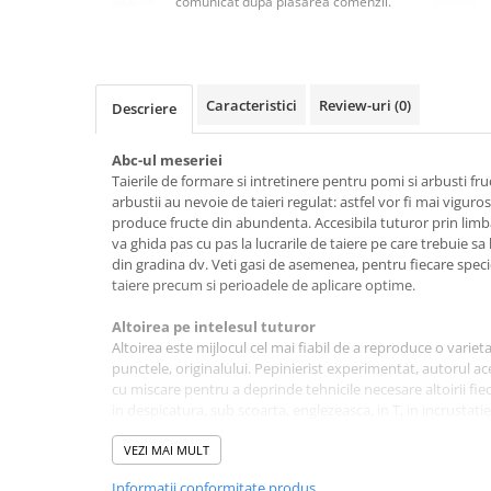
comunicat după plasarea comenzii.
Masaj
MedConnect
Medicina & Farmacie
Caracteristici
Review-uri
(0)
Descriere
Medicina Pentru Toti
SealfHealing
Abc-ul meseriei
Taierile de formare si intretinere pentru pomi si arbusti fruc
Sport
arbustii au nevoie de taieri regulat: astfel vor fi mai viguros
Starea de bine
produce fructe din abundenta. Accesibila tuturor prin limb
va ghida pas cu pas la lucrarile de taiere pe care trebuie sa l
Terapii Alternative
din gradina dv. Veti gasi de asemenea, pentru fiecare spe
taiere precum si perioadele de aplicare optime.
AudioBook
Beletristica
Altoirea pe intelesul tuturor
Biografii, Memorii, Jurnale
Altoirea este mijlocul cel mai fiabil de a reproduce o varieta
punctele, originalului. Pepinierist experimentat, autorul ac
Carti erotice
cu miscare pentru a deprinde tehnicile necesare altoirii fieca
in despicatura, sub scoarta, englezeasca, in T, in incrustati
Carti pentru Adolescenti, Young
conduce miscarile de altoire a mai mult de 30 specii de arbor
Adult
sunt soiuri fructifere sau ornamentale.
VEZI MAI MULT
Crime, Thriller, Mistery
Informatii conformitate produs