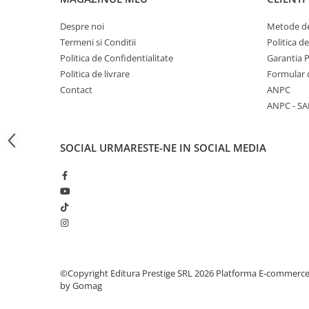
Articole Birotica
Despre noi
Metode de
Accesorii Arhivare
Termeni si Conditii
Politica d
Calculator
Politica de Confidentialitate
Garantia 
Hartie si Accesorii
Politica de livrare
Formular 
Instrumente de scris
Contact
ANPC
Organizare si Arhivare
ANPC - SA
Seturi birotica
Articole scolare
SOCIAL
URMARESTE-NE IN SOCIAL MEDIA
Arta
Caiete si Carnetele scolare
Coperti, Mape, Etichete
Ghiozdane si Penare scolare
Instrumente de scris
Instrumente si Truse Geometrie
Seturi scolare
©Copyright Editura Prestige SRL 2026
Platforma E-commerc
Calculator
by Gomag
Consumabile & Accesorii