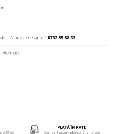
are
ti
Ai nevoie de ajutor?
0732 55 88 33
informatii
PLATĂ ÎN RATE
 300 lei
Cumperi acum, plătești mai târziu