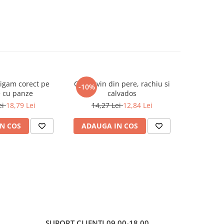
igam corect pe
Cidru, vin din pere, rachiu si
Fierarit
-10%
-10%
e cu panze
calvados
ei
18,79 Lei
14,27 Lei
12,84 Lei
17,9
N COS
ADAUGA IN COS
ADAUG
SUPORT CLIENTI
09.00-18.00