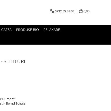
0732 55 88 33
0,00
I CAFEA
PRODUSE BIO
RELAXARE
 - 3 TITLURI
Eric Dumont
sti - Bernd Schulz