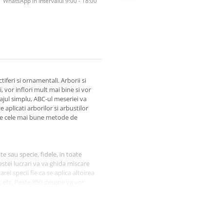
WhatsApp în Intervalul 9:00 - 18:00
tiferi si ornamentali. Arborii si
i, vor inflori mult mai bine si vor
ajul simplu, ABC-ul meseriei va
e aplicati arborilor si arbustilor
cie cele mai bune metode de
te sau specie, fidele, in toate
estei lucrari va va ghida miscare
rei specii fie ca se aplica altoirea
e, etc. Peste 850 desene va vor
i si arbusti din gradina, fie ca