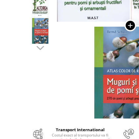
Numerologie
Paranormal
Parapsihologie
Ramtha
Audiobook
ReConnect
Religie
Crestinism
ScienceConnection
SelfConnect
SelfHealing
Vindecare Spirituala
Sanatate
Diete
Transport International
Gastronomik
Costul exact al transportului va fi