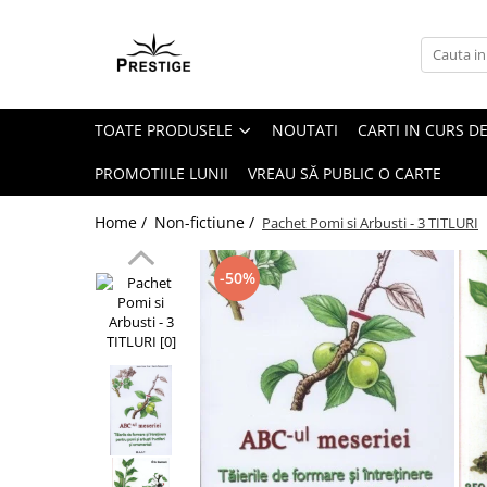
Toate Produsele
Noutati
TOATE PRODUSELE
NOUTATI
CARTI IN CURS DE
Promotii
Pachete Speciale Carti
PROMOTIILE LUNII
VREAU SĂ PUBLIC O CARTE
Spiritualitate - Ezoterism
Home /
Non-fictiune /
Pachet Pomi si Arbusti - 3 TITLURI
AngelConnection
Arte Divinatorii
-50%
Astrologie
Chiromantie
Dezvoltare Spirituala
KidConnection
Minte Corp
New Illuminati Files