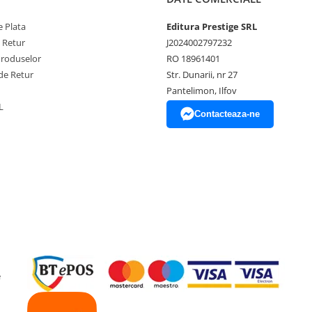
 Plata
Editura Prestige SRL
e Retur
J2024002797232
Produselor
RO 18961401
de Retur
Str. Dunarii, nr 27
Pantelimon, Ilfov
L
Contacteaza-ne
e