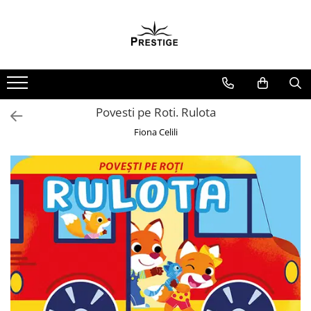
Toate Produsele
Noutati
Promotii
Pachete Speciale Carti
Povesti pe Roti. Rulota
Spiritualitate - Ezoterism
Fiona Celili
AngelConnection
Arte Divinatorii
Astrologie
Chiromantie
Dezvoltare Spirituala
KidConnection
Minte Corp
New Illuminati Files