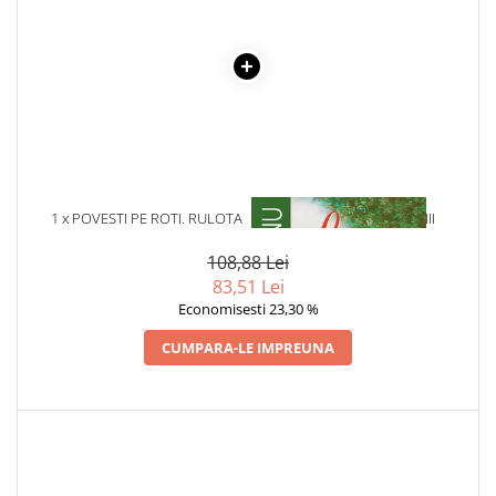
Literatura Romana
Literatura Universala
Poezie
Romane de dragoste, Carti
romantice
Senzatii/Dragoste
Senzatii/Erotic
1 x POVESTI PE ROTI. RULOTA
1 x LA MEDELENI - VOL. I-III
Senzatii/Suspans
108,88 Lei
Senzatii/Thriller
83,51 Lei
SF & Fantasy
Economisesti 23,30 %
Teatru
CUMPARA-LE IMPREUNA
Teens Book Club
Umor
Birotica & Papetarie
Adezivi si benzi adezive