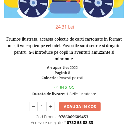
Numerologie
Paranormal
Parapsihologie
24,31 Lei
Ramtha
Audiobook
Frumos ilustrata, aceasta colectie de carti cartonate in format
mic, ii va captiva pe cei mici. Povestile sunt scurte si dragute
ReConnect
pentru a-i introduce pe copii in aventuri amuzante si
Religie
minunate.
Crestinism
An aparitie:
2022
ScienceConnection
Pagini:
8
Colectie:
Povesti pe roti
SelfConnect
IN STOC
SelfHealing
Durata de livrare:
1-3 zile lucratoare
Vindecare Spirituala
ADAUGA IN COS
Sanatate
Diete
Cod Produs:
9786069609453
Ai nevoie de ajutor?
0732 55 88 33
Gastronomik