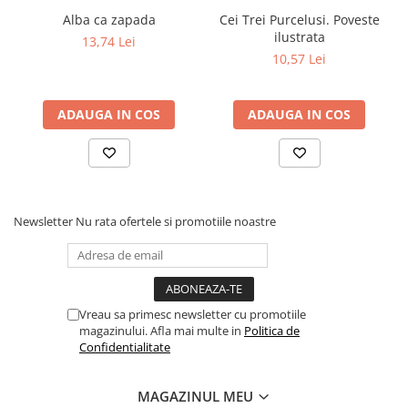
Alba ca zapada
Cei Trei Purcelusi. Poveste
Elevi de 10 plus
ilustrata
13,74 Lei
Lecturi Scolare
10,57 Lei
Lumea Copilariei
Ma pregatesc pentru scoala
ADAUGA IN COS
ADAUGA IN COS
Manuale - Carte Scolara
Clasa a II-a
Clasa a III-a
Clasa a IV-a
Newsletter
Nu rata ofertele si promotiile noastre
Clasa a V-a
Clasa a VI-a
Clasa a VII-a
Clasa a VIII-a
Vreau sa primesc newsletter cu promotiile
Clasa I
magazinului. Afla mai multe in
Politica de
Confidentialitate
Clasa pregatitoare
Limbi Straine
MAGAZINUL MEU
Povesti