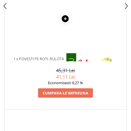
Articole Birotica
Accesorii Arhivare
Calculator
Hartie si Accesorii
Instrumente de scris
Organizare si Arhivare
Seturi birotica
Articole scolare
1 x POVESTI PE ROTI. RULOTA
1 x ULITA COPILARIEI
Arta
45,31 Lei
Caiete si Carnetele scolare
41,11 Lei
Coperti, Mape, Etichete
Economisesti 9,27 %
Ghiozdane si Penare scolare
CUMPARA-LE IMPREUNA
Instrumente de scris
Instrumente si Truse Geometrie
Seturi scolare
Calculator
Consumabile & Accesorii