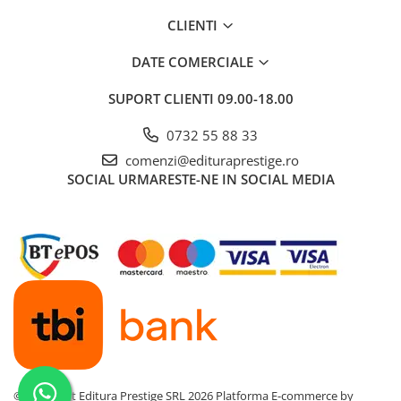
Povesti ilustrate
CLIENTI
Povesti - Basme - Legende
DATE COMERCIALE
Realitatea Augmentata
Religie pentru copii
SUPORT CLIENTI
09.00-18.00
ScienceConnection
0732 55 88 33
TP ROLL
comenzi@edituraprestige.ro
Ceai si Cafea
SOCIAL
URMARESTE-NE IN SOCIAL MEDIA
Cafea
Cafea terapeutica
Ceai
Dezvoltare Personala
BUSINESS
Carti de joc
Dezvoltare Personala Adulti
Dezvoltare Profesionala
©Copyright Editura Prestige SRL 2026
Platforma E-commerce by