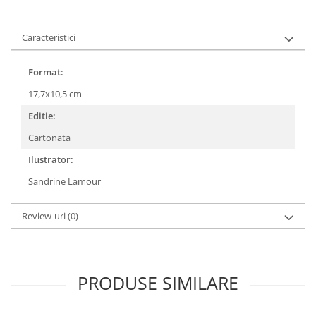
COLOREAZA CU PRIETENII
De colorat
Caracteristici
Pot desena minunat
Sa coloram cu Nicol
Format:
Carti educative
17,7x10,5 cm
Codul copiilor de succes
Editie:
Copii 0-7 ani
Cartonata
Clubul Premiantilor
Ilustrator:
Super pitici 2-5 ani
Sandrine Lamour
Culegeri Auxiliare
Dezvoltare personala
Review-uri
(0)
Dictionare
Enciclopedii
Kids Book Club
PRODUSE SIMILARE
Legende istorice
Literatura Scolara