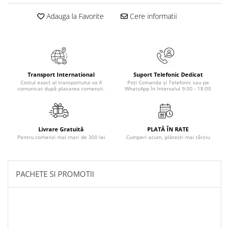
Masaj
Adauga la Favorite
Cere informatii
MedConnect
Medicina & Farmacie
Medicina Pentru Toti
SealfHealing
Transport International
Suport Telefonic Dedicat
Costul exact al transportului va fi
Poți Comanda și Telefonic sau pe
Sport
comunicat după plasarea comenzii.
WhatsApp în Intervalul 9:00 - 18:00
Starea de bine
Terapii Alternative
Livrare Gratuită
PLATĂ ÎN RATE
AudioBook
Pentru comenzi mai mari de 300 lei
Cumperi acum, plătești mai târziu
Beletristica
Biografii, Memorii, Jurnale
PACHETE SI PROMOTII
Carti erotice
Carti pentru Adolescenti, Young
Adult
Crime, Thriller, Mistery