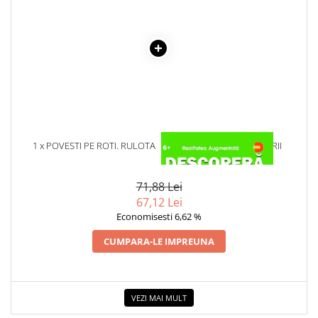
Cadouri
Carti in dar
Carti pentru copii
Beletristica
Literatura Romana
Literatura Universala
Poezie
1 x POVESTI PE ROTI. RULOTA
1 x DESCOPERA DINOZAURII
SF & Fantasy
IN 4D
Carte Prescolara, Joc
71,88 Lei
Carti cartonate
67,12 Lei
Descopera lumea
Economisesti 6,62 %
Descopera si invata
CUMPARA-LE IMPREUNA
Din ograda
Povesti pe roti
Primele notiuni
VEZI MAI MULT
Carti de colorat