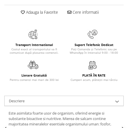
Masaj
Adauga la Favorite
Cere informatii
MedConnect
Medicina & Farmacie
Medicina Pentru Toti
SealfHealing
Transport International
Suport Telefonic Dedicat
Sport
Costul exact al transportului va fi
Poți Comanda și Telefonic sau pe
comunicat după plasarea comenzii.
WhatsApp în Intervalul 9:00 - 18:00
Starea de bine
Terapii Alternative
AudioBook
Livrare Gratuită
PLATĂ ÎN RATE
Pentru comenzi mai mari de 300 lei
Cumperi acum, plătești mai târziu
Beletristica
Biografii, Memorii, Jurnale
Carti erotice
Descriere
Carti pentru Adolescenti, Young
Adult
Este asimilata foarte usor de organism, oferind energie si
substante bioactive si nutritive. Mierea de salcam contine
Crime, Thriller, Mistery
majoritatea mineralelor esentiale organismului uman: fosfor,