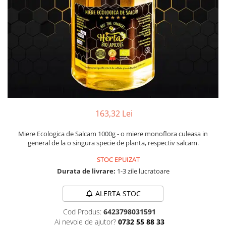
Numerologie
Paranormal
Parapsihologie
Ramtha
Audiobook
ReConnect
Religie
Crestinism
163,32 Lei
ScienceConnection
Miere Ecologica de Salcam 1000g - o miere monoflora culeasa in
SelfConnect
general de la o singura specie de planta, respectiv salcam.
SelfHealing
STOC EPUIZAT
Durata de livrare:
1-3 zile lucratoare
Vindecare Spirituala
Sanatate
ALERTA STOC
Diete
Cod Produs:
6423798031591
Gastronomik
Ai nevoie de ajutor?
0732 55 88 33