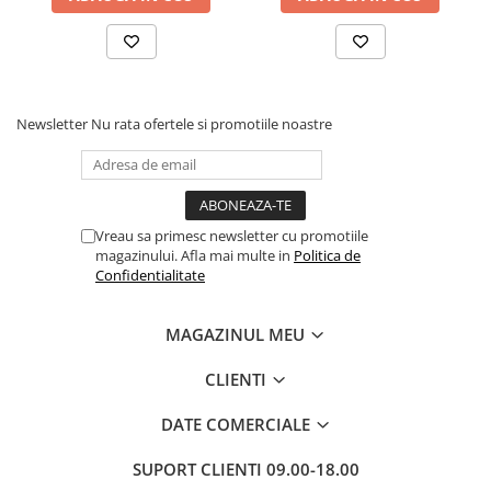
Cadouri
Carti in dar
Carti pentru copii
Beletristica
Newsletter
Nu rata ofertele si promotiile noastre
Literatura Romana
Literatura Universala
Poezie
SF & Fantasy
Vreau sa primesc newsletter cu promotiile
magazinului. Afla mai multe in
Politica de
Carte Prescolara, Joc
Confidentialitate
Carti cartonate
Descopera lumea
MAGAZINUL MEU
Descopera si invata
CLIENTI
Din ograda
Povesti pe roti
DATE COMERCIALE
Primele notiuni
SUPORT CLIENTI
09.00-18.00
Carti de colorat