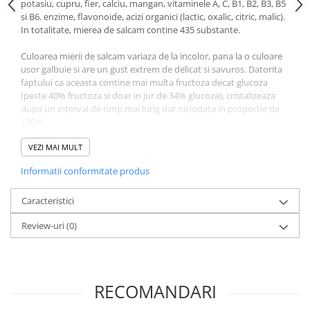
potasiu, cupru, fier, calciu, mangan, vitaminele A, C, B1, B2, B3, B5
Literatura Romana
si B6. enzime, flavonoide, acizi organici (lactic, oxalic, citric, malic).
Literatura Universala
In totalitate, mierea de salcam contine 435 substante.
Poezie
Culoarea mierii de salcam variaza de la incolor, pana la o culoare
usor galbuie si are un gust extrem de delicat si savuros. Datorita
Romane de dragoste, Carti
faptului ca aceasta contine mai multa fructoza decat glucoza
romantice
(peste 40% fructoza si doar in jur de 34% glucoza), cristalizeaza
Senzatii/Dragoste
dupa un interval de timp mai lung dar niciodata in proportie de
100%.
Senzatii/Erotic
BENEFICII PRODUS :
VEZI MAI MULT
Senzatii/Suspans
Un excelent tonic pentru copii, convalescenti, femei
Senzatii/Thriller
Informatii conformitate produs
insarcinate ;
Intareste sistemul imunitar ;
SF & Fantasy
Caracteristici
Nu provoaca reactii alergice;
Teatru
Stimuleaza pofta de mancare ;
Review-uri
(0)
Echilibreaza procesul de digestie ;
Teens Book Club
Amelioreaza tusea si iritatiile gatului ;
Scade nivelul de colesterol din sange ;
Umor
Mentine sanatatea ficatului ;
Birotica & Papetarie
Poate fi consumata de catre diabetici.
RECOMANDARI
Adezivi si benzi adezive