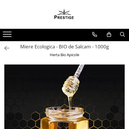
Toate Produsele
Noutati
Promotii
Pachete Speciale Carti
Miere Ecologica - BIO de Salcam - 1000g
Spiritualitate - Ezoterism
Herta Bio Apicole
AngelConnection
Arte Divinatorii
Astrologie
Chiromantie
Dezvoltare Spirituala
KidConnection
Minte Corp
New Illuminati Files