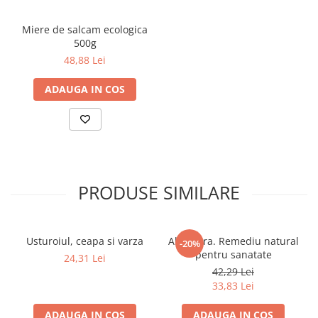
Articole Birotica
Accesorii Arhivare
Miere de salcam ecologica
500g
Calculator
48,88 Lei
Hartie si Accesorii
Instrumente de scris
ADAUGA IN COS
Organizare si Arhivare
Seturi birotica
Articole scolare
Arta
Caiete si Carnetele scolare
PRODUSE SIMILARE
Coperti, Mape, Etichete
Ghiozdane si Penare scolare
Instrumente de scris
Usturoiul, ceapa si varza
Aloe Vera. Remediu natural
-20%
Instrumente si Truse Geometrie
pentru sanatate
24,31 Lei
42,29 Lei
Seturi scolare
33,83 Lei
Calculator
Consumabile & Accesorii
ADAUGA IN COS
ADAUGA IN COS