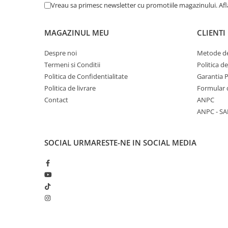
Articole Birotica
Vreau sa primesc newsletter cu promotiile magazinului. Af
Accesorii Arhivare
MAGAZINUL MEU
CLIENTI
Calculator
Hartie si Accesorii
Despre noi
Metode de
Instrumente de scris
Termeni si Conditii
Politica d
Organizare si Arhivare
Politica de Confidentialitate
Garantia 
Seturi birotica
Politica de livrare
Formular 
Contact
ANPC
Articole scolare
ANPC - SA
Arta
Caiete si Carnetele scolare
SOCIAL
URMARESTE-NE IN SOCIAL MEDIA
Coperti, Mape, Etichete
Ghiozdane si Penare scolare
Instrumente de scris
Instrumente si Truse Geometrie
Seturi scolare
Calculator
Consumabile & Accesorii