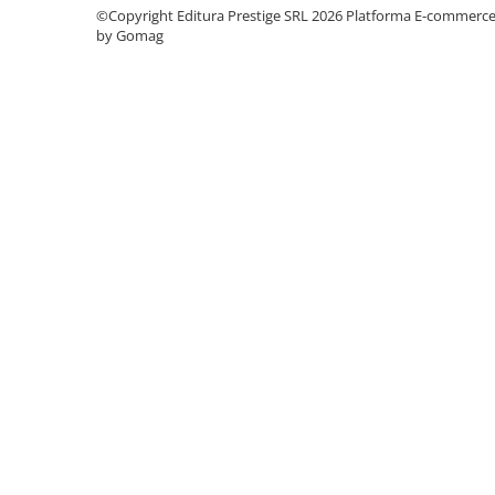
©Copyright Editura Prestige SRL 2026
Platforma E-commerc
Cadouri
by Gomag
Carti in dar
Carti pentru copii
Beletristica
Literatura Romana
Literatura Universala
Poezie
SF & Fantasy
Carte Prescolara, Joc
Carti cartonate
Descopera lumea
Descopera si invata
Din ograda
Povesti pe roti
Primele notiuni
Carti de colorat