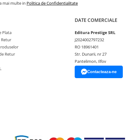
la mai multe in
Politica de Confidentialitate
DATE COMERCIALE
 Plata
Editura Prestige SRL
e Retur
J2024002797232
Produselor
RO 18961401
de Retur
Str. Dunarii, nr 27
Pantelimon, Ilfov
L
Contacteaza-ne