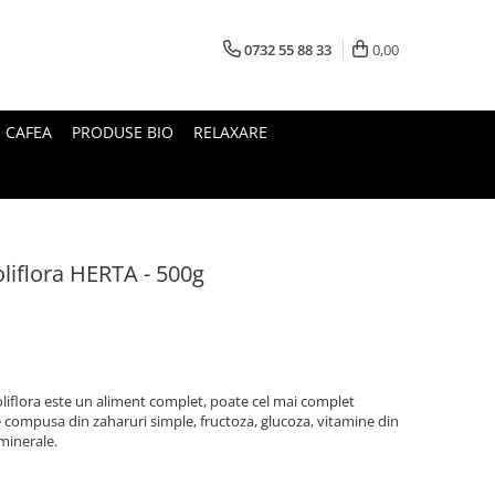
0732 55 88 33
0,00
I CAFEA
PRODUSE BIO
RELAXARE
liflora HERTA - 500g
oliflora este un aliment complet, poate cel mai complet
te compusa din zaharuri simple, fructoza, glucoza, vitamine din
minerale.