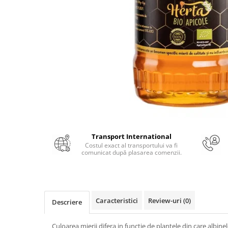
Numerologie
Paranormal
Parapsihologie
Ramtha
Audiobook
ReConnect
Religie
Crestinism
ScienceConnection
Transport International
SelfConnect
Costul exact al transportului va fi
comunicat după plasarea comenzii.
SelfHealing
Vindecare Spirituala
Sanatate
Caracteristici
Review-uri
(0)
Descriere
Diete
Gastronomik
Culoarea mierii difera in functie de plantele din care albine