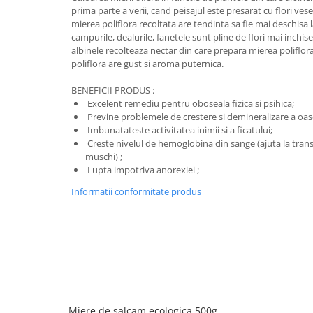
Masaj
prima parte a verii, cand peisajul este presarat cu flori vese
mierea poliflora recoltata are tendinta sa fie mai deschisa la
MedConnect
campurile, dealurile, fanetele sunt pline de flori mai inchise 
albinele recolteaza nectar din care prepara mierea poliflora
Medicina & Farmacie
poliflora are gust si aroma puternica.
Medicina Pentru Toti
BENEFICII PRODUS :
SealfHealing
Excelent remediu pentru oboseala fizica si psihica;
Previne problemele de crestere si demineralizare a oas
Sport
Imbunatateste activitatea inimii si a ficatului;
Starea de bine
Creste nivelul de hemoglobina din sange (ajuta la trans
muschi) ;
Terapii Alternative
Lupta impotriva anorexiei ;
AudioBook
Informatii conformitate produs
Beletristica
Biografii, Memorii, Jurnale
Carti erotice
Carti pentru Adolescenti, Young
Adult
Crime, Thriller, Mistery
Miere de salcam ecologica 500g