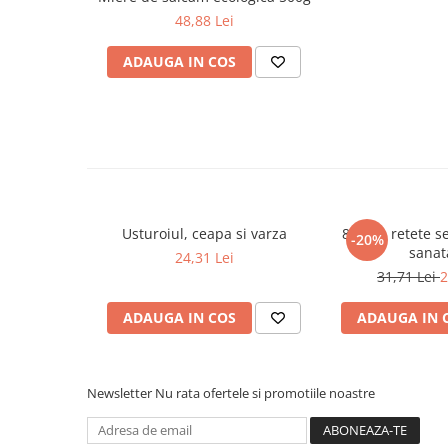
Literatura Romana
48,88 Lei
Literatura Universala
ADAUGA IN COS
Poezie
Romane de dragoste, Carti
romantice
Senzatii/Dragoste
Senzatii/Erotic
Senzatii/Suspans
Usturoiul, ceapa si varza
800 de retete s
-20%
Senzatii/Thriller
sanat
24,31 Lei
31,71 Lei
2
SF & Fantasy
Teatru
ADAUGA IN COS
ADAUGA IN 
Teens Book Club
Umor
Newsletter
Nu rata ofertele si promotiile noastre
Birotica & Papetarie
Adezivi si benzi adezive