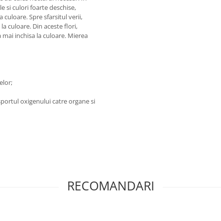
le si culori foarte deschise,
 culoare. Spre sfarsitul verii,
la culoare. Din aceste flori,
 mai inchisa la culoare. Mierea
elor;
portul oxigenului catre organe si
RECOMANDARI