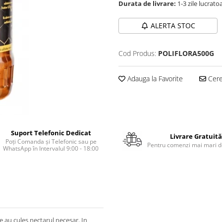
Durata de livrare:
1-3 zile lucrato
ALERTA STOC
Cod Produs:
POLIFLORA500G
Adauga la Favorite
Cere 
Suport Telefonic Dedicat
Livrare Gratuită
Poți Comanda și Telefonic sau pe
Pentru comenzi mai mari de
WhatsApp în Intervalul 9:00 - 18:00
le au cules nectarul necesar. In