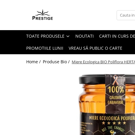
Toate Produsele
Noutati
TOATE PRODUSELE
NOUTATI
CARTI IN CURS DE
Promotii
Pachete Speciale Carti
PROMOTIILE LUNII
VREAU SĂ PUBLIC O CARTE
Spiritualitate - Ezoterism
Home /
Produse Bio /
Miere Ecologica BIO Poliflora HERTA
AngelConnection
Arte Divinatorii
Astrologie
Chiromantie
Dezvoltare Spirituala
KidConnection
Minte Corp
New Illuminati Files