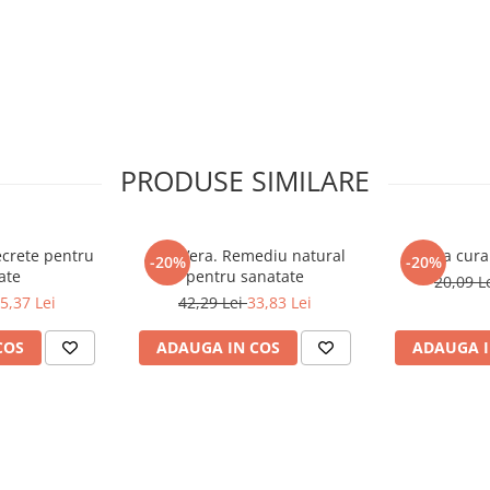
PRODUSE SIMILARE
ecrete pentru
Aloe Vera. Remediu natural
Marea cura 
-20%
-20%
ate
pentru sanatate
20,09 L
5,37 Lei
42,29 Lei
33,83 Lei
COS
ADAUGA IN COS
ADAUGA I