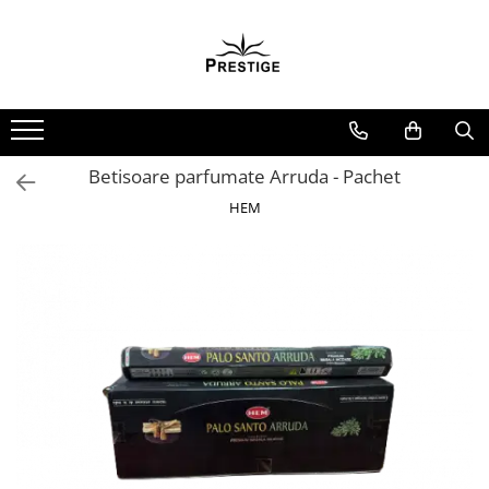
Toate Produsele
Noutati
Promotii
Pachete Speciale Carti
Betisoare parfumate Arruda - Pachet
Spiritualitate - Ezoterism
HEM
AngelConnection
Arte Divinatorii
Astrologie
Chiromantie
Dezvoltare Spirituala
KidConnection
Minte Corp
New Illuminati Files