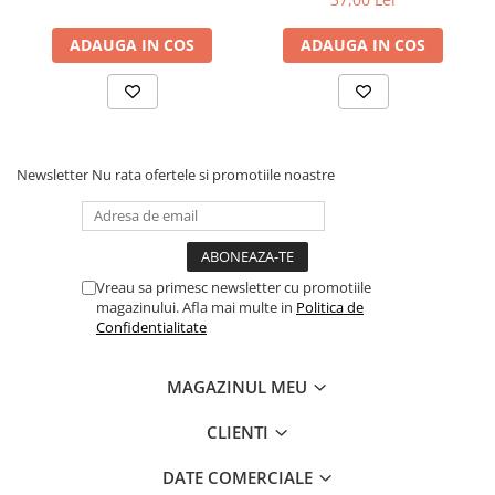
Articole Birotica
ADAUGA IN COS
ADAUGA IN COS
Accesorii Arhivare
Calculator
Hartie si Accesorii
Instrumente de scris
Organizare si Arhivare
Newsletter
Nu rata ofertele si promotiile noastre
Seturi birotica
Articole scolare
Arta
Caiete si Carnetele scolare
Vreau sa primesc newsletter cu promotiile
magazinului. Afla mai multe in
Politica de
Coperti, Mape, Etichete
Confidentialitate
Ghiozdane si Penare scolare
Instrumente de scris
MAGAZINUL MEU
Instrumente si Truse Geometrie
Seturi scolare
CLIENTI
Calculator
DATE COMERCIALE
Consumabile & Accesorii