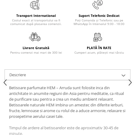
Masaj
MedConnect
Transport International
Suport Telefonic Dedicat
Costul exact al transportului va fi
Poți Comanda și Telefonic sau pe
Medicina & Farmacie
comunicat după plasarea comenzii.
WhatsApp în Intervalul 9:00 - 18:00
Medicina Pentru Toti
SealfHealing
Livrare Gratuită
PLATĂ ÎN RATE
Sport
Pentru comenzi mai mari de 300 lei
Cumperi acum, plătești mai târziu
Starea de bine
Terapii Alternative
Descriere
AudioBook
Beletristica
Betisoare parfumate HEM – Arruda sunt folosite inca din
antichitate in anumite regiuni din Asia pentru meditatie, ca ritual
Biografii, Memorii, Jurnale
de purificare sau pentra a crea un mediu ambient relaxant.
Carti erotice
Betisoarele naturale HEM imbina un amestec din diferite ierburi,
fructe, lemnoase si arome cu rolul de a aduce armonie, relaxare si
Carti pentru Adolescenti, Young
prosepetime aerului casei tale.
Adult
Timpul de ardere al betisoarelor este de aproximativ 30-45 de
Crime, Thriller, Mistery
minute.