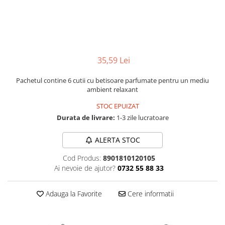
Numerologie
Paranormal
Parapsihologie
Ramtha
35,59 Lei
Audiobook
Pachetul contine 6 cutii cu betisoare parfumate pentru un mediu
ReConnect
ambient relaxant
Religie
STOC EPUIZAT
Crestinism
Durata de livrare:
1-3 zile lucratoare
ScienceConnection
ALERTA STOC
SelfConnect
SelfHealing
Cod Produs:
8901810120105
Ai nevoie de ajutor?
0732 55 88 33
Vindecare Spirituala
Sanatate
Adauga la Favorite
Cere informatii
Diete
Gastronomik