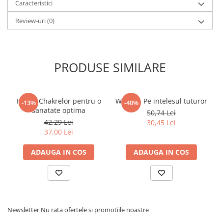
Caracteristici
Review-uri
(0)
PRODUSE SIMILARE
Hrana Chakrelor pentru o
WICCA - Pe intelesul tuturor
-13%
-40%
sanatate optima
50,74 Lei
42,29 Lei
30,45 Lei
37,00 Lei
ADAUGA IN COS
ADAUGA IN COS
Newsletter
Nu rata ofertele si promotiile noastre