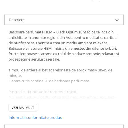
Povesti ilustrate
Povesti - Basme - Legende
Descriere
Realitatea Augmentata
Religie pentru copii
Betisoare parfumate HEM – Black Opium sunt folosite inca din
antichitate in anumite regiuni din Asia pentru meditatie, ca ritual
ScienceConnection
de purificare sau pentra a crea un mediu ambient relaxant.
TP ROLL
Betisoarele naturale HEM imbina un amestec din diferite ierburi,
fructe, lemnoase si arome cu rolul de a aduce armonie, relaxare si
prosepetime aerului casei tale.
Timpul de ardere al betisoarelor este de aproximativ 30-45 de
minute.
Fiecare cutie contine 20 de betisoare parfumate.
Pastrati cutia intr-un loc racoros si uscat.
Nu lasati betisorul parfumat sa arda nesupravegheat. Asigurati-
va ca betisorul este asezat in suport si ramane pe o suprafata
rezistenta la caldura in timpul utilizarii! A se pastra departe de
VEZI MAI MULT
materiale inflamabile. A nu se lasa la indemana copiilor. A nu se
Informatii conformitate produs
folosi de persoanele cu probleme respiratorii sau cu alergii.