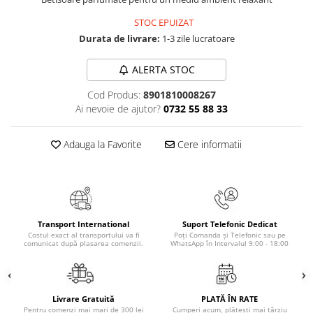
Elevi de 10 plus
STOC EPUIZAT
Lecturi Scolare
Durata de livrare:
1-3 zile lucratoare
Lumea Copilariei
ALERTA STOC
Ma pregatesc pentru scoala
Cod Produs:
8901810008267
Manuale - Carte Scolara
Ai nevoie de ajutor?
0732 55 88 33
Clasa a II-a
Clasa a III-a
Adauga la Favorite
Cere informatii
Clasa a IV-a
Clasa a V-a
Clasa a VI-a
Clasa a VII-a
Transport International
Suport Telefonic Dedicat
Clasa a VIII-a
Costul exact al transportului va fi
Poți Comanda și Telefonic sau pe
comunicat după plasarea comenzii.
WhatsApp în Intervalul 9:00 - 18:00
Clasa I
Clasa pregatitoare
Limbi Straine
Livrare Gratuită
PLATĂ ÎN RATE
Povesti
Pentru comenzi mai mari de 300 lei
Cumperi acum, plătești mai târziu