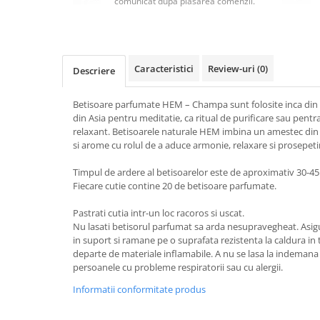
comunicat după plasarea comenzii.
Masaj
MedConnect
Medicina & Farmacie
Caracteristici
Review-uri
(0)
Descriere
Medicina Pentru Toti
SealfHealing
Betisoare parfumate HEM – Champa sunt folosite inca din a
din Asia pentru meditatie, ca ritual de purificare sau pen
Sport
relaxant. Betisoarele naturale HEM imbina un amestec din d
Starea de bine
si arome cu rolul de a aduce armonie, relaxare si prosepetim
Terapii Alternative
Timpul de ardere al betisoarelor este de aproximativ 30-4
Fiecare cutie contine 20 de betisoare parfumate.
AudioBook
Beletristica
Pastrati cutia intr-un loc racoros si uscat.
Biografii, Memorii, Jurnale
Nu lasati betisorul parfumat sa arda nesupravegheat. Asigu
in suport si ramane pe o suprafata rezistenta la caldura in ti
Carti erotice
departe de materiale inflamabile. A nu se lasa la indemana c
persoanele cu probleme respiratorii sau cu alergii.
Carti pentru Adolescenti, Young
Adult
Informatii conformitate produs
Crime, Thriller, Mistery