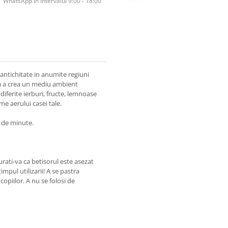
WhatsApp în Intervalul 9:00 - 18:00
ntichitate in anumite regiuni
tra a crea un mediu ambient
iferite ierburi, fructe, lemnoase
e aerului casei tale.
5 de minute.
rati-va ca betisorul este asezat
mpul utilizarii! A se pastra
opiilor. A nu se folosi de