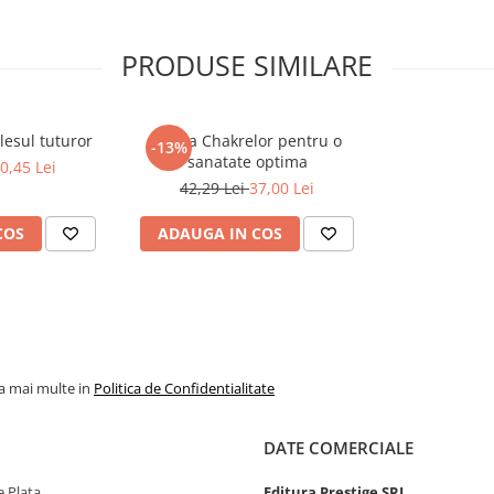
PRODUSE SIMILARE
lesul tuturor
Hrana Chakrelor pentru o
-13%
sanatate optima
0,45 Lei
42,29 Lei
37,00 Lei
COS
ADAUGA IN COS
la mai multe in
Politica de Confidentialitate
DATE COMERCIALE
 Plata
Editura Prestige SRL