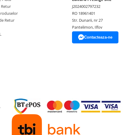
e Retur
J2024002797232
Produselor
RO 18961401
de Retur
Str. Dunarii, nr 27
Pantelimon, Ilfov
L
Contacteaza-ne
e