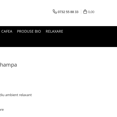
0732 55 88 33
0,00
I CAFEA
PRODUSE BIO
RELAXARE
 Champa
diu ambient relaxant
are