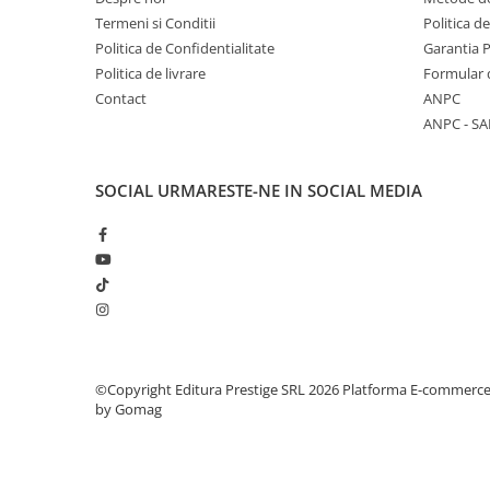
Articole Birotica
Termeni si Conditii
Politica d
Accesorii Arhivare
Politica de Confidentialitate
Garantia 
Calculator
Politica de livrare
Formular 
Contact
ANPC
Hartie si Accesorii
ANPC - SA
Instrumente de scris
Organizare si Arhivare
Seturi birotica
SOCIAL
URMARESTE-NE IN SOCIAL MEDIA
Articole scolare
Arta
Caiete si Carnetele scolare
Coperti, Mape, Etichete
Ghiozdane si Penare scolare
Instrumente de scris
©Copyright Editura Prestige SRL 2026
Platforma E-commerc
Instrumente si Truse Geometrie
by Gomag
Seturi scolare
Calculator
Consumabile & Accesorii