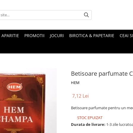
 APARITIE
PROMOTII
JOCURI
BIROTICA & PAPETARIE
CEAI S
Betisoare parfumate
HEM
7,12 Lei
Betisoare parfumate pentru un me
STOC EPUIZAT
Durata de livrare:
1-3 zile lucrato