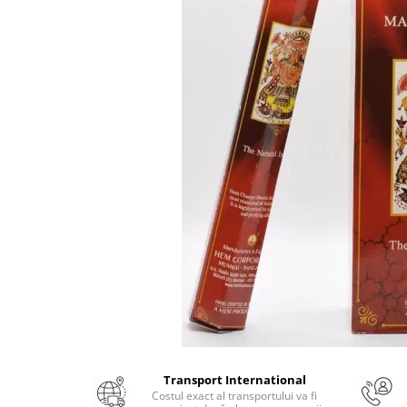
Numerologie
Paranormal
Parapsihologie
Ramtha
Audiobook
ReConnect
Religie
Crestinism
ScienceConnection
SelfConnect
SelfHealing
Vindecare Spirituala
Sanatate
Diete
Transport International
Gastronomik
Costul exact al transportului va fi