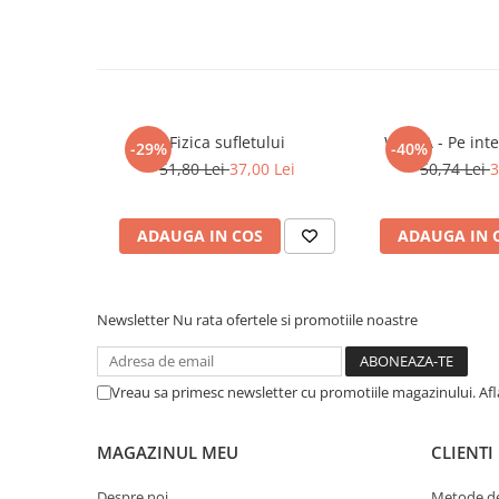
Literatura Romana
Literatura Universala
Poezie
Romane de dragoste, Carti
romantice
Fizica sufletului
WICCA - Pe inte
-29%
-40%
51,80 Lei
37,00 Lei
50,74 Lei
3
Senzatii/Dragoste
Senzatii/Erotic
ADAUGA IN COS
ADAUGA IN 
Senzatii/Suspans
Senzatii/Thriller
SF & Fantasy
Newsletter
Nu rata ofertele si promotiile noastre
Teatru
Teens Book Club
Vreau sa primesc newsletter cu promotiile magazinului. Af
Umor
Birotica & Papetarie
MAGAZINUL MEU
CLIENTI
Adezivi si benzi adezive
Despre noi
Metode de