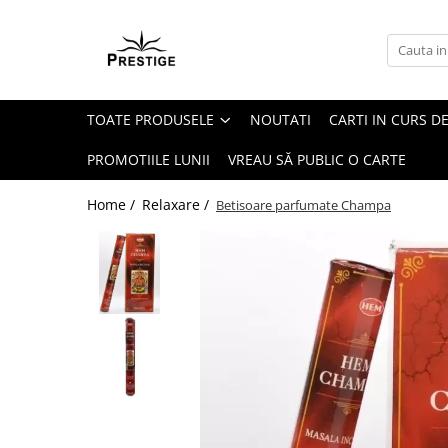
Toate Produsele
Noutati
TOATE PRODUSELE
NOUTATI
CARTI IN CURS DE
Promotii
Pachete Speciale Carti
PROMOTIILE LUNII
VREAU SĂ PUBLIC O CARTE
Spiritualitate - Ezoterism
Home /
Relaxare /
Betisoare parfumate Champa
AngelConnection
Arte Divinatorii
Astrologie
Chiromantie
Dezvoltare Spirituala
KidConnection
Minte Corp
New Illuminati Files