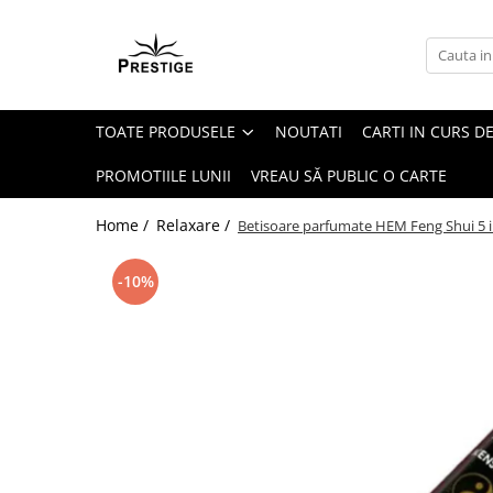
Toate Produsele
Noutati
TOATE PRODUSELE
NOUTATI
CARTI IN CURS DE
Promotii
Pachete Speciale Carti
PROMOTIILE LUNII
VREAU SĂ PUBLIC O CARTE
Spiritualitate - Ezoterism
Home /
Relaxare /
Betisoare parfumate HEM Feng Shui 5 in
AngelConnection
Arte Divinatorii
-10%
Astrologie
Chiromantie
Dezvoltare Spirituala
KidConnection
Minte Corp
New Illuminati Files