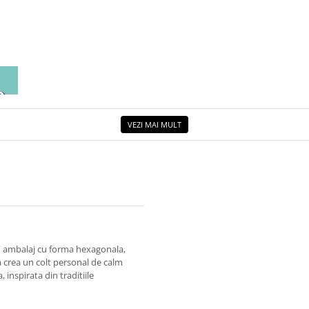
EA
ETUL
VEZI MAI MULT
un ambalaj cu forma hexagonala,
a crea un colt personal de calm
 inspirata din traditiile