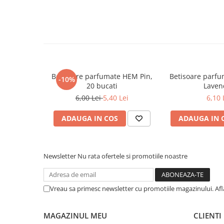
COLOREAZA CU PRIETENII
De colorat
Pot desena minunat
Sa coloram cu Nicol
Carti educative
Codul copiilor de succes
Betisoare parfumate HEM Pin,
Betisoare parfu
-10%
20 bucati
Laven
Copii 0-7 ani
6,00 Lei
5,40 Lei
6,10 
Clubul Premiantilor
Super pitici 2-5 ani
ADAUGA IN COS
ADAUGA IN 
Culegeri Auxiliare
Dezvoltare personala
Newsletter
Nu rata ofertele si promotiile noastre
Dictionare
Enciclopedii
Vreau sa primesc newsletter cu promotiile magazinului. Af
Kids Book Club
Legende istorice
MAGAZINUL MEU
CLIENTI
Literatura Scolara