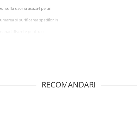
oi sufla usor si asaza-l pe un
umarea si purificarea spatiilor in
umanari discrete pentru o
i de lumina directa a soarelui,
RECOMANDARI