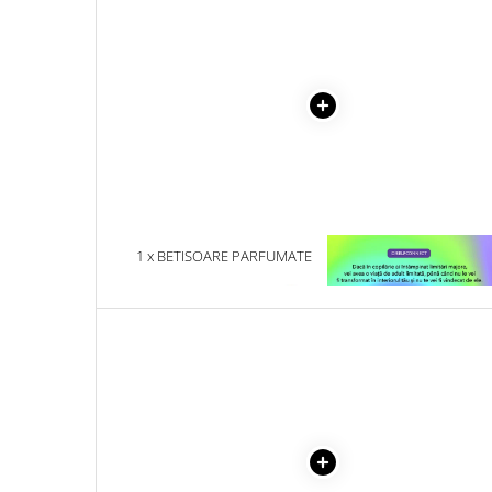
Literatura Romana
Literatura Universala
Poezie
Romane de dragoste, Carti
romantice
Senzatii/Dragoste
Senzatii/Erotic
Senzatii/Suspans
1 x BETISOARE PARFUMATE
1 x VINDECAREA COPILU
Senzatii/Thriller
HEM FENG SHUI 5 IN 1, 20
INTERIOR
BUCATI
SF & Fantasy
Teatru
Teens Book Club
Umor
Birotica & Papetarie
Adezivi si benzi adezive