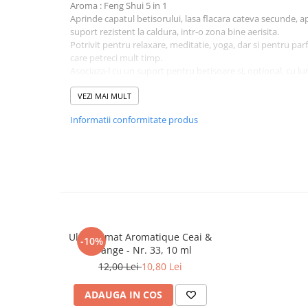
Aroma : Feng Shui 5 in 1
Cadouri
Aprinde capatul betisorului, lasa flacara cateva secunde, ap
suport rezistent la caldura, intr-o zona bine aerisita.
Carti in dar
Potrivit pentru relaxare, meditatie, yoga, dar si pentru parf
Carti pentru copii
care petreci mult timp.
Beletristica
Asociaza-l cu un suport pentru betisoare si, optional, cu l
ambianta coerenta.
Literatura Romana
Pastreaza betisoarele in ambalajul lor, ferite de umiditate s
VEZI MAI MULT
Literatura Universala
pentru a mentine intensitatea aromei.
Informatii conformitate produs
Poezie
SF & Fantasy
Carte Prescolara, Joc
Carti cartonate
Descopera lumea
Descopera si invata
Ulei aromat Aromatique Ceai &
-10%
Din ograda
Orange - Nr. 33, 10 ml
Povesti pe roti
12,00 Lei
10,80 Lei
Primele notiuni
ADAUGA IN COS
Carti de colorat