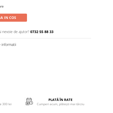
are
A IN COS
Ai nevoie de ajutor?
0732 55 88 33
informatii
PLATĂ ÎN RATE
 300 lei
Cumperi acum, plătești mai târziu