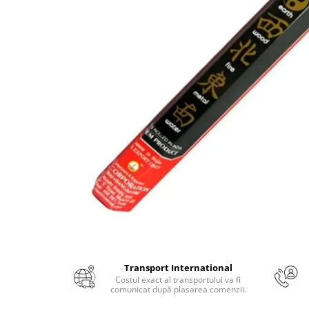
Numerologie
Paranormal
Parapsihologie
Ramtha
Audiobook
ReConnect
Religie
Crestinism
ScienceConnection
SelfConnect
SelfHealing
Vindecare Spirituala
Sanatate
Transport International
Diete
Costul exact al transportului va fi
comunicat după plasarea comenzii.
Gastronomik