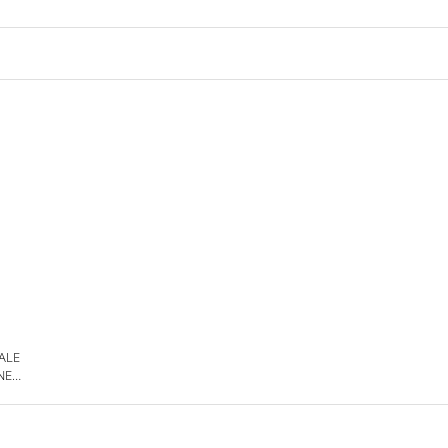
 ALE
NE
DE