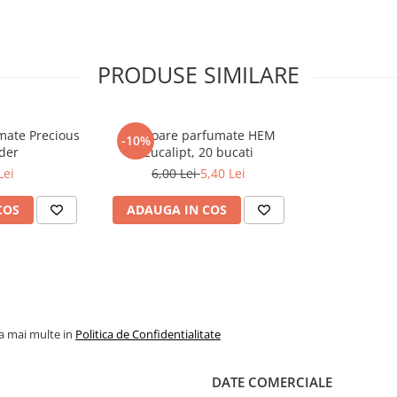
PRODUSE SIMILARE
mate Precious
Betisoare parfumate HEM
-10%
der
Eucalipt, 20 bucati
Lei
6,00 Lei
5,40 Lei
COS
ADAUGA IN COS
la mai multe in
Politica de Confidentialitate
DATE COMERCIALE