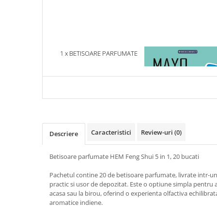
Articole Birotica
Accesorii Arhivare
Calculator
Hartie si Accesorii
1 x BETISOARE PARFUMATE
1 x MAYO CLINIC. CART
Instrumente de scris
HEM FENG SHUI 5 IN 1, 20
ESENTIALA DESPRE DIAB
Organizare si Arhivare
BUCATI
ZAHARAT
Seturi birotica
Articole scolare
Arta
Caiete si Carnetele scolare
Caracteristici
Review-uri
(0)
Descriere
Coperti, Mape, Etichete
Ghiozdane si Penare scolare
Betisoare parfumate HEM Feng Shui 5 in 1, 20 bucati
Instrumente de scris
Instrumente si Truse Geometrie
Pachetul contine 20 de betisoare parfumate, livrate intr-
practic si usor de depozitat. Este o optiune simpla pentru 
Seturi scolare
acasa sau la birou, oferind o experienta olfactiva echilibrata,
Calculator
aromatice indiene.
Consumabile & Accesorii