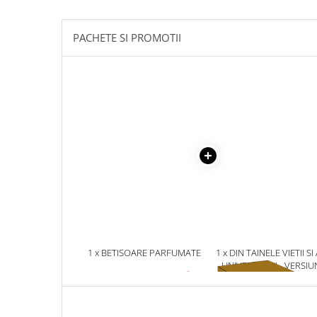
Masaj
MedConnect
PACHETE SI PROMOTII
Medicina & Farmacie
Medicina Pentru Toti
SealfHealing
Sport
Starea de bine
Terapii Alternative
AudioBook
Beletristica
Biografii, Memorii, Jurnale
Carti erotice
1 x BETISOARE PARFUMATE
1 x DIN TAINELE VIETII SI
HEM FENG SHUI 5 IN 1, 20
UNIVERSULUI - VERSIU
Carti pentru Adolescenti, Young
BUCATI
ORIGINALA DIN 1939.
Adult
VOLUMELE I-III. CUTIE 
Crime, Thriller, Mistery
COLECTIE -SCARLAT
DEMETRESCU