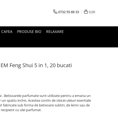
0732 55 88 33
0,00
I CAFEA
PRODUSE BIO
RELAXARE
M Feng Shui 5 in 1, 20 bucati
. Betisoarele parfumate sunt utilizate pentru a emana un
r-un spatiu inchis. Acestea contin de obicei uleiuri esentiale
t fabricate sub forma de betisoare subtiri, de lemn sau de
recipient cu ulei parfumat.