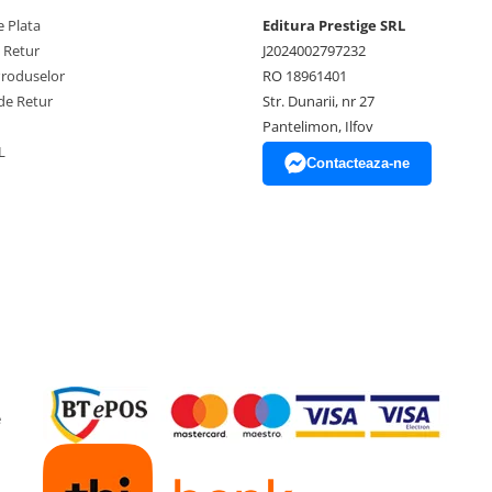
 Plata
Editura Prestige SRL
e Retur
J2024002797232
Produselor
RO 18961401
de Retur
Str. Dunarii, nr 27
Pantelimon, Ilfov
L
Contacteaza-ne
e