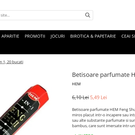
 APARITIE
PROMOTII
JOCURI
BIROTICA & PAPETARIE
CEAI S
 1, 20 bucati
Betisoare parfumate HE
HEM
6,10 Lei
5,49 Lei
Betisoare parfumate HEM Feng Shui 
miros placut intr-o incapere sau int
sau alte substante parfumate si sun
bambus, care sunt imersate intr-un 