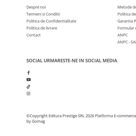
Despre noi
Metode de
Elevi de 10 plus
Termeni si Conditii
Politica d
Lecturi Scolare
Politica de Confidentialitate
Garantia 
Lumea Copilariei
Politica de livrare
Formular 
Ma pregatesc pentru scoala
Contact
ANPC
ANPC - SA
Manuale - Carte Scolara
Clasa a II-a
SOCIAL
URMARESTE-NE IN SOCIAL MEDIA
Clasa a III-a
Clasa a IV-a
Clasa a V-a
Clasa a VI-a
Clasa a VII-a
Clasa a VIII-a
Clasa I
©Copyright Editura Prestige SRL 2026
Platforma E-commerc
Clasa pregatitoare
by Gomag
Limbi Straine
Povesti