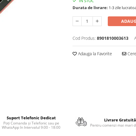
IN STOC
Durata de livrare:
1-3 zile lucrato
ADAUG
Cod Produs:
8901810003613
Adauga la Favorite
Cere 
Suport Telefonic Dedicat
Livrare Gratuită
Poți Comanda și Telefonic sau pe
Pentru comenzi mai mari de
WhatsApp în Intervalul 9:00 - 18:00