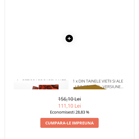
Povesti ilustrate
Povesti - Basme - Legende
Realitatea Augmentata
Religie pentru copii
ScienceConnection
TP ROLL
1 x BETISOARE PARFUMATE
1 x DIN TAINELE VIETII SI ALE
RED ROSE
UNIVERSULUI - VERSIUNE
ORIGINALA DIN 1939.
VOLUMELE I-III. CUTIE DE
156,10 Lei
COLECTIE -SCARLAT
111,10 Lei
DEMETRESCU
Economisesti 28,83 %
CUMPARA-LE IMPREUNA