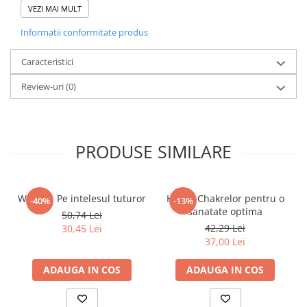
rezistenta la caldura in timpul utilizarii! A se pastra departe de
VEZI MAI MULT
materiale inflamabile. A nu se lasa la indemana copiilor. A nu se
Informatii conformitate produs
folosi de persoanele cu probleme respiratorii sau cu alergii.
Caracteristici
Review-uri
(0)
PRODUSE SIMILARE
WICCA - Pe intelesul tuturor
Hrana Chakrelor pentru o
-40%
-13%
sanatate optima
50,74 Lei
42,29 Lei
30,45 Lei
37,00 Lei
ADAUGA IN COS
ADAUGA IN COS