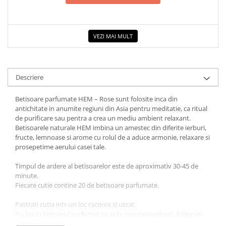
VEZI MAI MULT
Descriere
Betisoare parfumate HEM – Rose sunt folosite inca din
antichitate in anumite regiuni din Asia pentru meditatie, ca ritual
de purificare sau pentra a crea un mediu ambient relaxant.
Betisoarele naturale HEM imbina un amestec din diferite ierburi,
fructe, lemnoase si arome cu rolul de a aduce armonie, relaxare si
prosepetime aerului casei tale.
Timpul de ardere al betisoarelor este de aproximativ 30-45 de
minute.
Fiecare cutie contine 20 de betisoare parfumate.
Pastrati cutia intr-un loc racoros si uscat.
Nu lasati betisorul parfumat sa arda nesupravegheat. Asigurati-
va ca betisorul este asezat in suport si ramane pe o suprafata