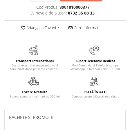
Cod Produs:
8901810000377
Elevi de 10 plus
Ai nevoie de ajutor?
0732 55 88 33
Lecturi Scolare
Lumea Copilariei
Adauga la Favorite
Cere informatii
Ma pregatesc pentru scoala
Manuale - Carte Scolara
Clasa a II-a
Clasa a III-a
Transport International
Suport Telefonic Dedicat
Clasa a IV-a
Costul exact al transportului va fi
Poți Comanda și Telefonic sau pe
comunicat după plasarea comenzii.
WhatsApp în Intervalul 9:00 - 18:00
Clasa a V-a
Clasa a VI-a
Clasa a VII-a
Livrare Gratuită
PLATĂ ÎN RATE
Clasa a VIII-a
Pentru comenzi mai mari de 300 lei
Cumperi acum, plătești mai târziu
Clasa I
Clasa pregatitoare
PACHETE SI PROMOTII
Limbi Straine
Povesti