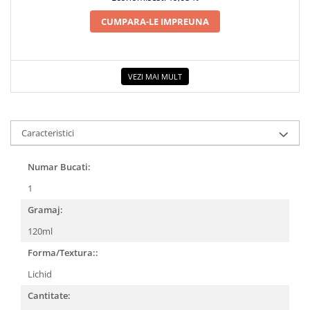
COLOREAZA CU PRIETENII
CUMPARA-LE IMPREUNA
De colorat
Pot desena minunat
Sa coloram cu Nicol
VEZI MAI MULT
Carti educative
Codul copiilor de succes
Copii 0-7 ani
Caracteristici
Clubul Premiantilor
Super pitici 2-5 ani
Numar Bucati:
Culegeri Auxiliare
1
Dezvoltare personala
Gramaj:
Dictionare
120ml
Enciclopedii
Forma/Textura::
Kids Book Club
Lichid
Legende istorice
Cantitate:
Literatura Scolara