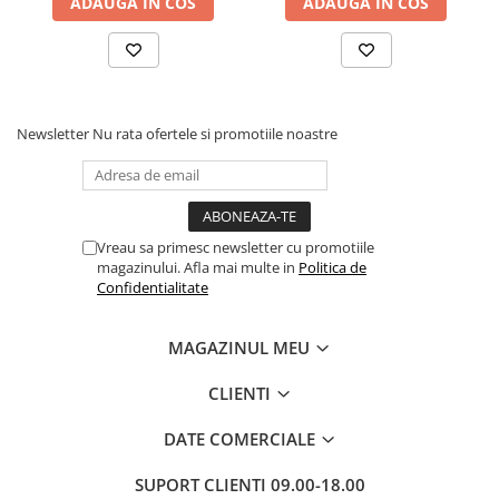
ADAUGA IN COS
ADAUGA IN COS
Povesti ilustrate
Povesti - Basme - Legende
Realitatea Augmentata
Religie pentru copii
Newsletter
Nu rata ofertele si promotiile noastre
ScienceConnection
TP ROLL
Ceai si Cafea
Vreau sa primesc newsletter cu promotiile
Cafea
magazinului. Afla mai multe in
Politica de
Cafea terapeutica
Confidentialitate
Ceai
MAGAZINUL MEU
Dezvoltare Personala
BUSINESS
CLIENTI
Carti de joc
DATE COMERCIALE
Dezvoltare Personala Adulti
SUPORT CLIENTI
09.00-18.00
Dezvoltare Profesionala