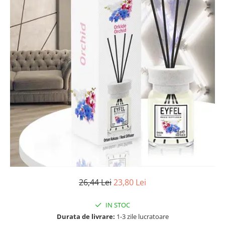
Numerologie
Paranormal
Parapsihologie
Ramtha
Audiobook
ReConnect
Religie
Crestinism
ScienceConnection
SelfConnect
SelfHealing
Vindecare Spirituala
26,44 Lei
23,80 Lei
Sanatate
Diete
IN STOC
Gastronomik
Durata de livrare:
1-3 zile lucratoare