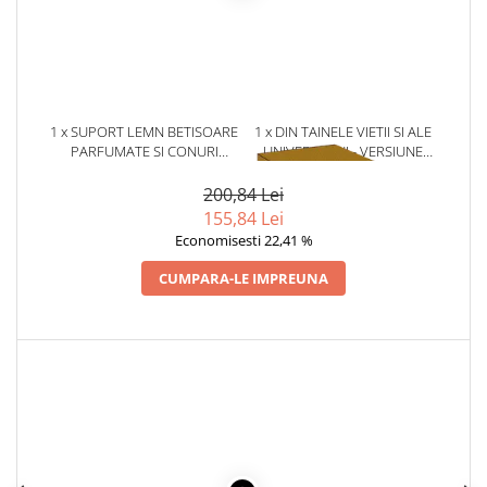
Literatura Romana
Literatura Universala
Poezie
Romane de dragoste, Carti
1 x SUPORT LEMN BETISOARE
1 x DIN TAINELE VIETII SI ALE
romantice
PARFUMATE SI CONURI
UNIVERSULUI - VERSIUNE
Senzatii/Dragoste
CUFAR BUDDHA
ORIGINALA DIN 1939.
VOLUMELE I-III. CUTIE DE
200,84 Lei
Senzatii/Erotic
COLECTIE -SCARLAT
155,84 Lei
DEMETRESCU
Senzatii/Suspans
Economisesti 22,41 %
Senzatii/Thriller
CUMPARA-LE IMPREUNA
SF & Fantasy
Teatru
Teens Book Club
Umor
Birotica & Papetarie
Adezivi si benzi adezive