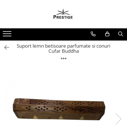
Toate Produsele
Noutati
Promotii
Pachete Speciale Carti
Suport lemn betisoare parfumate si conuri
Cufar Buddha
Spiritualitate - Ezoterism
***
AngelConnection
Arte Divinatorii
Astrologie
Chiromantie
Dezvoltare Spirituala
KidConnection
Minte Corp
New Illuminati Files