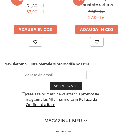
sanatate optima
51,80 Lei
Elevi de 10 plus
42,29 Lei
37,00 Lei
Lecturi Scolare
37,00 Lei
Lumea Copilariei
ADAUGA IN COS
ADAUGA IN COS
Ma pregatesc pentru scoala
Manuale - Carte Scolara
Clasa a II-a
Clasa a III-a
Newsletter
Nu rata ofertele si promotiile noastre
Clasa a IV-a
Clasa a V-a
Clasa a VI-a
Clasa a VII-a
Vreau sa primesc newsletter cu promotiile
Clasa a VIII-a
magazinului. Afla mai multe in
Politica de
Confidentialitate
Clasa I
Clasa pregatitoare
MAGAZINUL MEU
Limbi Straine
Povesti