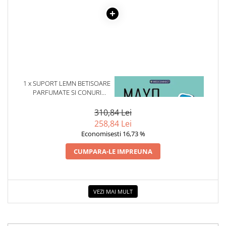
Cadouri
Carti in dar
Carti pentru copii
Beletristica
Literatura Romana
Literatura Universala
1 x SUPORT LEMN BETISOARE
1 x MAYO CLINIC. CARTEA
PARFUMATE SI CONURI
ESENTIALA DESPRE DIABETUL
Poezie
CUFAR BUDDHA
ZAHARAT
SF & Fantasy
310,84 Lei
Carte Prescolara, Joc
258,84 Lei
Economisesti 16,73 %
Carti cartonate
Descopera lumea
CUMPARA-LE IMPREUNA
Descopera si invata
Din ograda
Povesti pe roti
VEZI MAI MULT
Primele notiuni
Carti de colorat