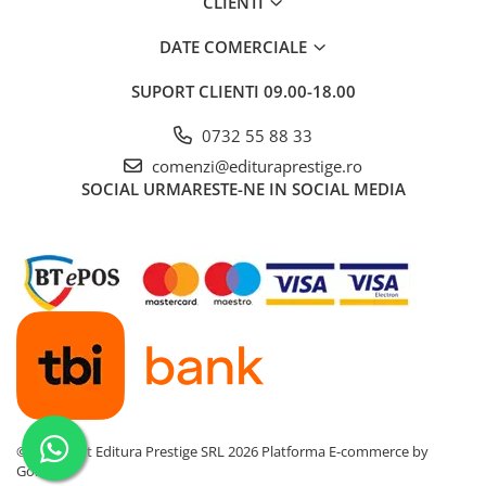
CLIENTI
Povesti ilustrate
DATE COMERCIALE
Povesti - Basme - Legende
Realitatea Augmentata
SUPORT CLIENTI
09.00-18.00
Religie pentru copii
0732 55 88 33
ScienceConnection
comenzi@edituraprestige.ro
TP ROLL
SOCIAL
URMARESTE-NE IN SOCIAL MEDIA
Ceai si Cafea
Cafea
Cafea terapeutica
Ceai
Dezvoltare Personala
BUSINESS
Carti de joc
Dezvoltare Personala Adulti
©Copyright Editura Prestige SRL 2026
Platforma E-commerce by
Gomag
Dezvoltare Profesionala