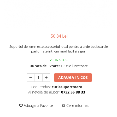
Numerologie
Paranormal
Parapsihologie
Ramtha
Audiobook
50,84 Lei
ReConnect
Suportul de lemn este accesoriul ideal pentru a arde betisoarele
Religie
parfumate intr-un mod facil si sigur!
Crestinism
IN STOC
ScienceConnection
Durata de livrare:
1-3 zile lucratoare
SelfConnect
ADAUGA IN COS
SelfHealing
Cod Produs:
cutiesuportmaro
Vindecare Spirituala
Ai nevoie de ajutor?
0732 55 88 33
Sanatate
Diete
Adauga la Favorite
Cere informatii
Gastronomik