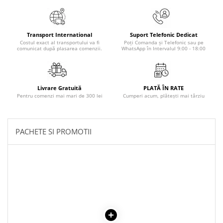
Masaj
MedConnect
Transport International
Suport Telefonic Dedicat
Medicina & Farmacie
Costul exact al transportului va fi
Poți Comanda și Telefonic sau pe
comunicat după plasarea comenzii.
WhatsApp în Intervalul 9:00 - 18:00
Medicina Pentru Toti
SealfHealing
Sport
Livrare Gratuită
PLATĂ ÎN RATE
Pentru comenzi mai mari de 300 lei
Cumperi acum, plătești mai târziu
Starea de bine
Terapii Alternative
AudioBook
PACHETE SI PROMOTII
Beletristica
Biografii, Memorii, Jurnale
Carti erotice
Carti pentru Adolescenti, Young
Adult
Crime, Thriller, Mistery