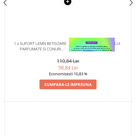
Articole Birotica
Accesorii Arhivare
Calculator
Hartie si Accesorii
Instrumente de scris
1 x SUPORT LEMN BETISOARE
1 x VINDECAREA COPILULUI
Organizare si Arhivare
PARFUMATE SI CONURI
INTERIOR
Seturi birotica
CUFAR BUDDHA
Articole scolare
110,84 Lei
98,84 Lei
Arta
Economisesti 10,83 %
Caiete si Carnetele scolare
CUMPARA-LE IMPREUNA
Coperti, Mape, Etichete
Ghiozdane si Penare scolare
Instrumente de scris
Instrumente si Truse Geometrie
Seturi scolare
Calculator
Consumabile & Accesorii