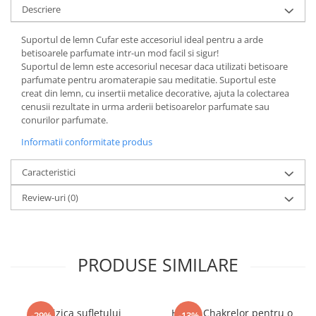
COLOREAZA CU PRIETENII
Descriere
De colorat
Suportul de lemn Cufar este accesoriul ideal pentru a arde
Pot desena minunat
betisoarele parfumate intr-un mod facil si sigur!
Sa coloram cu Nicol
Suportul de lemn este accesoriul necesar daca utilizati betisoare
parfumate pentru aromaterapie sau meditatie. Suportul este
Carti educative
creat din lemn, cu insertii metalice decorative, ajuta la colectarea
Codul copiilor de succes
cenusii rezultate in urma arderii betisoarelor parfumate sau
conurilor parfumate.
Copii 0-7 ani
Informatii conformitate produs
Clubul Premiantilor
Super pitici 2-5 ani
Caracteristici
Culegeri Auxiliare
Review-uri
(0)
Dezvoltare personala
Dictionare
Enciclopedii
PRODUSE SIMILARE
Kids Book Club
Legende istorice
Fizica sufletului
Hrana Chakrelor pentru o
-29%
-13%
Literatura Scolara