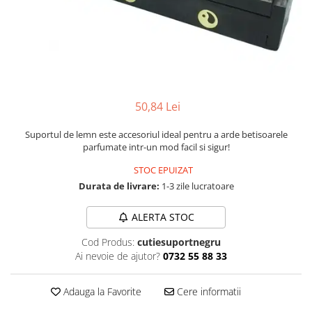
Numerologie
Paranormal
Parapsihologie
Ramtha
Audiobook
50,84 Lei
ReConnect
Religie
Suportul de lemn este accesoriul ideal pentru a arde betisoarele
parfumate intr-un mod facil si sigur!
Crestinism
STOC EPUIZAT
ScienceConnection
Durata de livrare:
1-3 zile lucratoare
SelfConnect
SelfHealing
ALERTA STOC
Vindecare Spirituala
Cod Produs:
cutiesuportnegru
Ai nevoie de ajutor?
0732 55 88 33
Sanatate
Diete
Adauga la Favorite
Cere informatii
Gastronomik