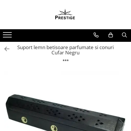
Toate Produsele
Noutati
Promotii
Pachete Speciale Carti
Suport lemn betisoare parfumate si conuri
Cufar Negru
Spiritualitate - Ezoterism
***
AngelConnection
Arte Divinatorii
Astrologie
Chiromantie
Dezvoltare Spirituala
KidConnection
Minte Corp
New Illuminati Files