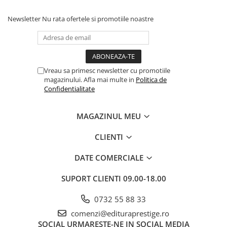
Articole Birotica
Newsletter
Nu rata ofertele si promotiile noastre
Accesorii Arhivare
Calculator
Hartie si Accesorii
Instrumente de scris
Vreau sa primesc newsletter cu promotiile
Organizare si Arhivare
magazinului. Afla mai multe in
Politica de
Seturi birotica
Confidentialitate
Articole scolare
Arta
MAGAZINUL MEU
Caiete si Carnetele scolare
CLIENTI
Coperti, Mape, Etichete
Ghiozdane si Penare scolare
DATE COMERCIALE
Instrumente de scris
SUPORT CLIENTI
09.00-18.00
Instrumente si Truse Geometrie
Seturi scolare
0732 55 88 33
Calculator
comenzi@edituraprestige.ro
Consumabile & Accesorii
SOCIAL
URMARESTE-NE IN SOCIAL MEDIA