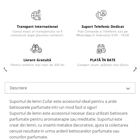
Masaj
MedConnect
Medicina & Farmacie
Transport International
Suport Telefonic Dedicat
Costul exact al transportului va fi
Poți Comanda și Telefonic sau pe
Medicina Pentru Toti
comunicat după plasarea comenzii.
WhatsApp în Intervalul 9:00 - 18:00
SealfHealing
Sport
Livrare Gratuită
PLATĂ ÎN RATE
Starea de bine
Pentru comenzi mai mari de 300 lei
Cumperi acum, plătești mai târziu
Terapii Alternative
AudioBook
Descriere
Beletristica
Biografii, Memorii, Jurnale
Suportul de lemn Cufar este accesoriul ideal pentru a arde
betisoarele parfumate intr-un mod facil si sigur!
Carti erotice
Suportul de lemn este accesoriul necesar daca utilizati betisoare
Carti pentru Adolescenti, Young
parfumate pentru aromaterapie sau meditatie. Suportul este
Adult
creat din lemn, cu insertii metalice decorative, ajuta la colectarea
cenusii rezultate in urma arderii betisoarelor parfumate sau
Crime, Thriller, Mistery
conurilor parfumate.