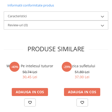
Literatura Romana
Informatii conformitate produs
Literatura Universala
Caracteristici
Poezie
Review-uri
(0)
Romane de dragoste, Carti
romantice
Senzatii/Dragoste
Senzatii/Erotic
PRODUSE SIMILARE
Senzatii/Suspans
Senzatii/Thriller
WICCA - Pe intelesul tuturor
Fizica sufletului
-40%
-29%
SF & Fantasy
50,74 Lei
51,80 Lei
30,45 Lei
37,00 Lei
Teatru
Teens Book Club
ADAUGA IN COS
ADAUGA IN COS
Umor
Birotica & Papetarie
Adezivi si benzi adezive