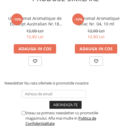
Povesti ilustrate
Povesti - Basme - Legende
Ulei Aromat Aromatique de
Ulei aromat Aromatique
-10%
-10%
Realitatea Augmentata
Eucalipt Australian Nr.18,
Liliac Nr. 04, 10 ml
10ml
12,00 Lei
12,00 Lei
Religie pentru copii
10,80 Lei
10,80 Lei
ScienceConnection
ADAUGA IN COS
ADAUGA IN COS
TP ROLL
Ceai si Cafea
Cafea
Cafea terapeutica
Newsletter
Nu rata ofertele si promotiile noastre
Ceai
Dezvoltare Personala
BUSINESS
Carti de joc
Vreau sa primesc newsletter cu promotiile
magazinului. Afla mai multe in
Politica de
Dezvoltare Personala Adulti
Confidentialitate
Dezvoltare Profesionala