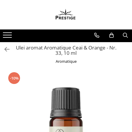
Toate Produsele
Noutati
Promotii
Pachete Speciale Carti
Ulei aromat Aromatique Ceai & Orange - Nr.
33, 10 ml
Spiritualitate - Ezoterism
Aromatique
AngelConnection
Arte Divinatorii
-10%
Astrologie
Chiromantie
Dezvoltare Spirituala
KidConnection
Minte Corp
New Illuminati Files