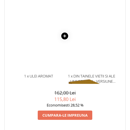
Literatura Romana
Literatura Universala
Poezie
Romane de dragoste, Carti
romantice
Senzatii/Dragoste
Senzatii/Erotic
Senzatii/Suspans
Senzatii/Thriller
1 x ULEI AROMAT
1 x DIN TAINELE VIETII SI ALE
SF & Fantasy
AROMATIQUE CEAI & ORANGE
UNIVERSULUI - VERSIUNE
- NR. 33, 10 ML
ORIGINALA DIN 1939.
Teatru
VOLUMELE I-III. CUTIE DE
162,00 Lei
COLECTIE -SCARLAT
Teens Book Club
115,80 Lei
DEMETRESCU
Economisesti 28,52 %
Umor
CUMPARA-LE IMPREUNA
Birotica & Papetarie
Adezivi si benzi adezive