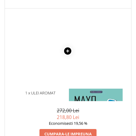
Cadouri
Carti in dar
Carti pentru copii
Beletristica
Literatura Romana
Literatura Universala
Poezie
SF & Fantasy
Carte Prescolara, Joc
Carti cartonate
Descopera lumea
1 x ULEI AROMAT
1 x MAYO CLINIC. CARTEA
AROMATIQUE CEAI & ORANGE
ESENTIALA DESPRE DIABETUL
Descopera si invata
- NR. 33, 10 ML
ZAHARAT
Din ograda
272,00 Lei
Povesti pe roti
218,80 Lei
Primele notiuni
Economisesti 19,56 %
Carti de colorat
CUMPARA-LE IMPREUNA