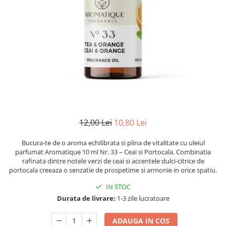
Numerologie
Paranormal
Parapsihologie
Ramtha
Audiobook
ReConnect
Religie
Crestinism
12,00 Lei
10,80 Lei
ScienceConnection
SelfConnect
Bucura-te de o aroma echilibrata si plina de vitalitate cu uleiul
parfumat Aromatique 10 ml Nr. 33 – Ceai si Portocala. Combinatia
SelfHealing
rafinata dintre notele verzi de ceai si accentele dulci-citrice de
portocala creeaza o senzatie de prospetime si armonie in orice spatiu.
Vindecare Spirituala
IN STOC
Sanatate
Durata de livrare:
1-3 zile lucratoare
Diete
Gastronomik
ADAUGA IN COS