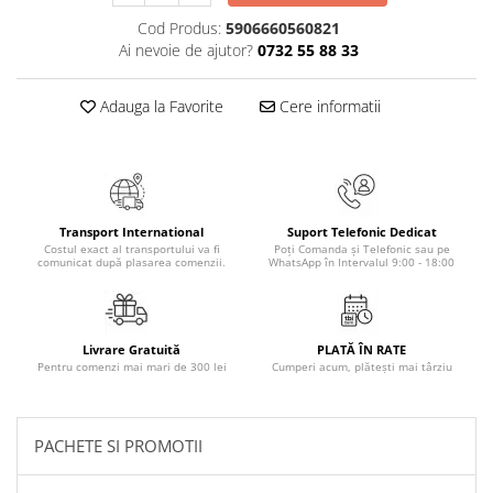
Masaj
Cod Produs:
5906660560821
MedConnect
Ai nevoie de ajutor?
0732 55 88 33
Medicina & Farmacie
Adauga la Favorite
Cere informatii
Medicina Pentru Toti
SealfHealing
Sport
Starea de bine
Transport International
Suport Telefonic Dedicat
Costul exact al transportului va fi
Poți Comanda și Telefonic sau pe
Terapii Alternative
comunicat după plasarea comenzii.
WhatsApp în Intervalul 9:00 - 18:00
AudioBook
Beletristica
Biografii, Memorii, Jurnale
Livrare Gratuită
PLATĂ ÎN RATE
Pentru comenzi mai mari de 300 lei
Cumperi acum, plătești mai târziu
Carti erotice
Carti pentru Adolescenti, Young
Adult
PACHETE SI PROMOTII
Crime, Thriller, Mistery