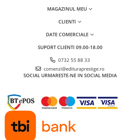
Dezvoltarea Afacerilor
MAGAZINUL MEU
Parenting & Familie
CLIENTI
Psihologie, Psihanaliza
DATE COMERCIALE
PSYCONNECT
Sexualitate
SUPORT CLIENTI
09.00-18.00
Istorie
0732 55 88 33
Istorie & Filosofie
comenzi@edituraprestige.ro
Istorii Secrete
SOCIAL
URMARESTE-NE IN SOCIAL MEDIA
Mituri si Legende
Tot Adevarul
Jocuri
Casute de papusi si mobilier
Creativitate
Educative
BrainBox