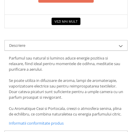
COLOREAZA CU PRIETENII
De colorat
Pot desena minunat
VEZI MAI MULT
Sa coloram cu Nicol
Carti educative
Codul copiilor de succes
Descriere
Copii 0-7 ani
Parfumul sau natural si luminos aduce energie pozitiva si
Clubul Premiantilor
relaxare, fiind ideal pentru momentele de odihna, meditatie sau
purificare a aerului.
Super pitici 2-5 ani
Culegeri Auxiliare
Se poate utiliza in difuzoare de aroma, lampi de aromaterapie,
vaporizatoare electrice sau pentru reimprospatarea textilelor.
Dezvoltare personala
Doar cateva picaturi sunt suficiente pentru a umple camera cu un
Dictionare
parfum proaspat si revigorant.
Enciclopedii
Cu Aromatique Ceai si Portocala, creezi o atmosfera senina, plina
Kids Book Club
de echilibru, ce combina naturaletea cu energia parfumului citric.
Legende istorice
Informatii conformitate produs
Literatura Scolara