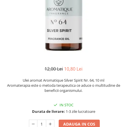
Numerologie
Paranormal
Parapsihologie
Ramtha
Audiobook
ReConnect
Religie
Crestinism
12,00 Lei
10,80 Lei
ScienceConnection
SelfConnect
Ulei aromat Aromatique Silver Spirit Nr. 64, 10 ml
Aromaterapia este o metoda terapeutica ce aduce o multitudine de
SelfHealing
beneficii organismului.
Vindecare Spirituala
IN STOC
Sanatate
Durata de livrare:
1-3 zile lucratoare
Diete
Gastronomik
ADAUGA IN COS