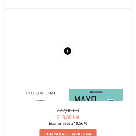
Cadouri
Carti in dar
Carti pentru copii
Beletristica
Literatura Romana
Literatura Universala
Poezie
SF & Fantasy
Carte Prescolara, Joc
Carti cartonate
Descopera lumea
1 x ULEI AROMAT
1 x MAYO CLINIC. CARTEA
AROMATIQUE SILVER SPIRIT
ESENTIALA DESPRE DIABETUL
Descopera si invata
NR. 64, 10 ML
ZAHARAT
Din ograda
272,00 Lei
Povesti pe roti
218,80 Lei
Primele notiuni
Economisesti 19,56 %
Carti de colorat
CUMPARA-LE IMPREUNA