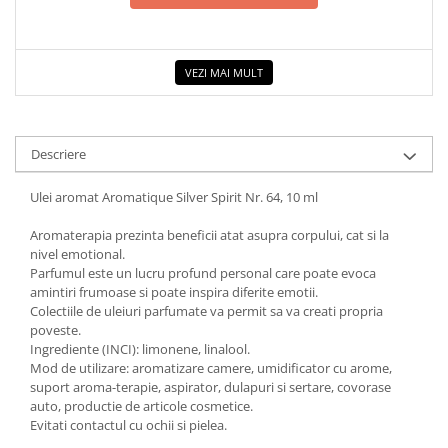
COLOREAZA CU PRIETENII
De colorat
Pot desena minunat
VEZI MAI MULT
Sa coloram cu Nicol
Carti educative
Codul copiilor de succes
Descriere
Copii 0-7 ani
Ulei aromat Aromatique Silver Spirit Nr. 64, 10 ml
Clubul Premiantilor
Aromaterapia prezinta beneficii atat asupra corpului, cat si la
Super pitici 2-5 ani
nivel emotional.
Culegeri Auxiliare
Parfumul este un lucru profund personal care poate evoca
amintiri frumoase si poate inspira diferite emotii.
Dezvoltare personala
Colectiile de uleiuri parfumate va permit sa va creati propria
Dictionare
poveste.
Ingrediente (INCI): limonene, linalool.
Enciclopedii
Mod de utilizare: aromatizare camere, umidificator cu arome,
Kids Book Club
suport aroma-terapie, aspirator, dulapuri si sertare, covorase
auto, productie de articole cosmetice.
Legende istorice
Evitati contactul cu ochii si pielea.
Literatura Scolara