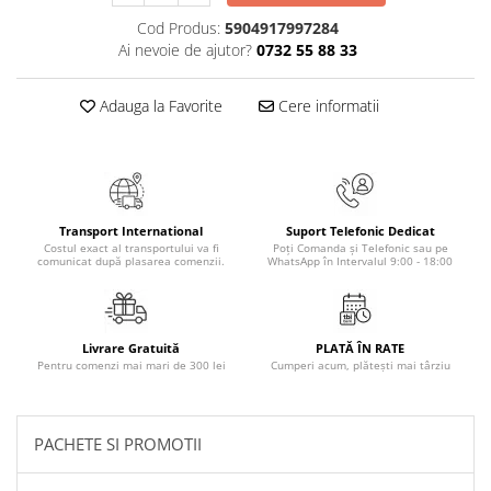
Masaj
Cod Produs:
5904917997284
MedConnect
Ai nevoie de ajutor?
0732 55 88 33
Medicina & Farmacie
Adauga la Favorite
Cere informatii
Medicina Pentru Toti
SealfHealing
Sport
Starea de bine
Transport International
Suport Telefonic Dedicat
Costul exact al transportului va fi
Poți Comanda și Telefonic sau pe
Terapii Alternative
comunicat după plasarea comenzii.
WhatsApp în Intervalul 9:00 - 18:00
AudioBook
Beletristica
Biografii, Memorii, Jurnale
Livrare Gratuită
PLATĂ ÎN RATE
Pentru comenzi mai mari de 300 lei
Cumperi acum, plătești mai târziu
Carti erotice
Carti pentru Adolescenti, Young
Adult
PACHETE SI PROMOTII
Crime, Thriller, Mistery