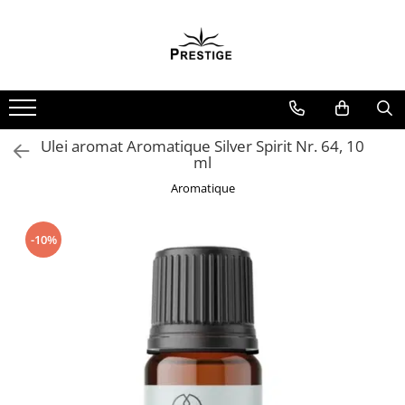
Toate Produsele
Noutati
Promotii
Pachete Speciale Carti
Ulei aromat Aromatique Silver Spirit Nr. 64, 10
ml
Spiritualitate - Ezoterism
Aromatique
AngelConnection
Arte Divinatorii
-10%
Astrologie
Chiromantie
Dezvoltare Spirituala
KidConnection
Minte Corp
New Illuminati Files