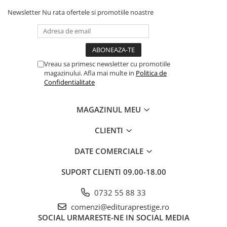
Povesti ilustrate
Newsletter
Nu rata ofertele si promotiile noastre
Povesti - Basme - Legende
Realitatea Augmentata
Religie pentru copii
Vreau sa primesc newsletter cu promotiile
ScienceConnection
magazinului. Afla mai multe in
Politica de
Confidentialitate
TP ROLL
Ceai si Cafea
MAGAZINUL MEU
Cafea
CLIENTI
Cafea terapeutica
Ceai
DATE COMERCIALE
Dezvoltare Personala
SUPORT CLIENTI
09.00-18.00
BUSINESS
Carti de joc
0732 55 88 33
Dezvoltare Personala Adulti
comenzi@edituraprestige.ro
SOCIAL
URMARESTE-NE IN SOCIAL MEDIA
Dezvoltare Profesionala