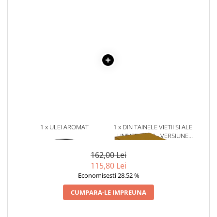
Literatura Romana
Literatura Universala
Poezie
Romane de dragoste, Carti
romantice
Senzatii/Dragoste
Senzatii/Erotic
Senzatii/Suspans
Senzatii/Thriller
1 x ULEI AROMAT
1 x DIN TAINELE VIETII SI ALE
SF & Fantasy
AROMATIQUE SILVER SPIRIT
UNIVERSULUI - VERSIUNE
NR. 64, 10 ML
ORIGINALA DIN 1939.
Teatru
VOLUMELE I-III. CUTIE DE
162,00 Lei
COLECTIE -SCARLAT
Teens Book Club
115,80 Lei
DEMETRESCU
Economisesti 28,52 %
Umor
CUMPARA-LE IMPREUNA
Birotica & Papetarie
Adezivi si benzi adezive