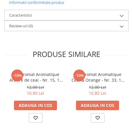
Informatii conformitate produs
Elevi de 10 plus
Caracteristici
Lecturi Scolare
Lumea Copilariei
Review-uri
(0)
Ma pregatesc pentru scoala
Manuale - Carte Scolara
PRODUSE SIMILARE
Clasa a II-a
Clasa a III-a
Clasa a IV-a
Ulei aromat Aromatique
Ulei aromat Aromatique
Clasa a V-a
-10%
-10%
Arbore de ceai - Nr. 15, 10
Ceai & Orange - Nr. 33, 10
Clasa a VI-a
ml
ml
12,00 Lei
12,00 Lei
Clasa a VII-a
10,80 Lei
10,80 Lei
Clasa a VIII-a
ADAUGA IN COS
ADAUGA IN COS
Clasa I
Clasa pregatitoare
Limbi Straine
Povesti