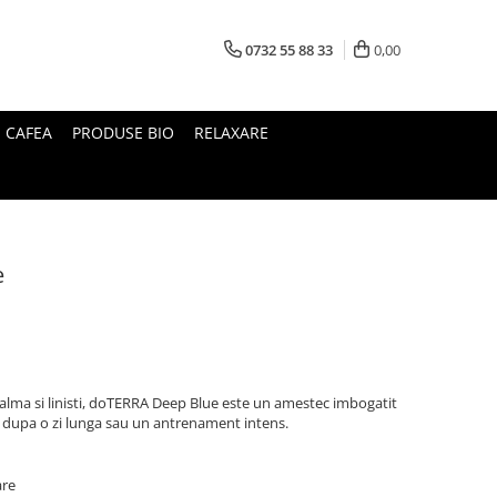
0732 55 88 33
0,00
I CAFEA
PRODUSE BIO
RELAXARE
e
alma si linisti, doTERRA Deep Blue este un amestec imbogatit
j dupa o zi lunga sau un antrenament intens.
are