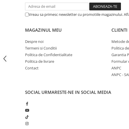
Articole Birotica
Accesorii Arhivare
Vreau sa primesc newsletter cu promotiile magazinului. Af
Calculator
Hartie si Accesorii
MAGAZINUL MEU
CLIENTI
Instrumente de scris
Despre noi
Metode de
Organizare si Arhivare
Termeni si Conditii
Politica d
Seturi birotica
Politica de Confidentialitate
Garantia 
Articole scolare
Politica de livrare
Formular 
Arta
Contact
ANPC
Caiete si Carnetele scolare
ANPC - SA
Coperti, Mape, Etichete
Ghiozdane si Penare scolare
SOCIAL
URMARESTE-NE IN SOCIAL MEDIA
Instrumente de scris
Instrumente si Truse Geometrie
Seturi scolare
Calculator
Consumabile & Accesorii