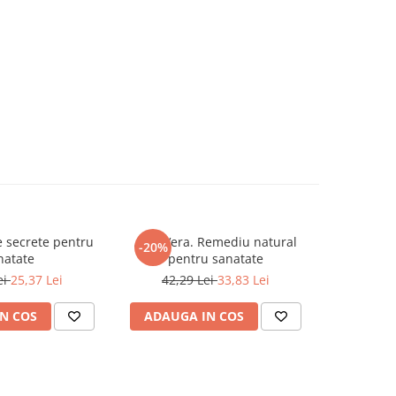
e secrete pentru
Aloe Vera. Remediu natural
Marea cu
-20%
-20%
natate
pentru sanatate
20,0
ei
25,37 Lei
42,29 Lei
33,83 Lei
N COS
ADAUGA IN COS
ADAUG