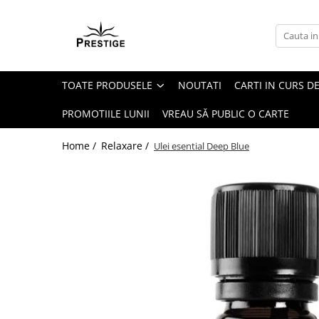
Toate Produsele
Noutati
TOATE PRODUSELE
NOUTATI
CARTI IN CURS DE
Promotii
Pachete Speciale Carti
PROMOTIILE LUNII
VREAU SĂ PUBLIC O CARTE
Spiritualitate - Ezoterism
Home /
Relaxare /
Ulei esential Deep Blue
AngelConnection
Arte Divinatorii
Astrologie
Chiromantie
Dezvoltare Spirituala
KidConnection
Minte Corp
New Illuminati Files