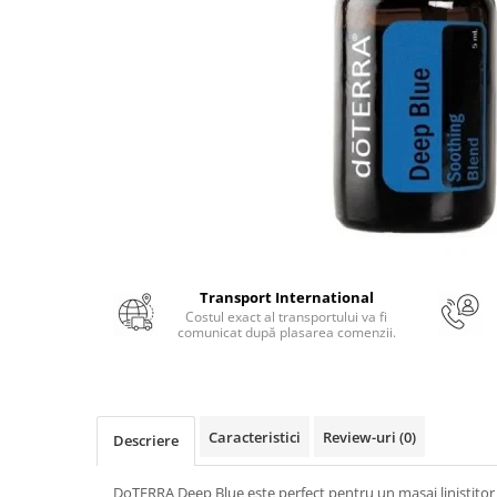
Numerologie
Paranormal
Parapsihologie
Ramtha
Audiobook
ReConnect
Religie
Crestinism
ScienceConnection
Transport International
SelfConnect
Costul exact al transportului va fi
comunicat după plasarea comenzii.
SelfHealing
Vindecare Spirituala
Sanatate
Caracteristici
Review-uri
(0)
Descriere
Diete
Gastronomik
DoTERRA Deep Blue este perfect pentru un masaj linistitor 