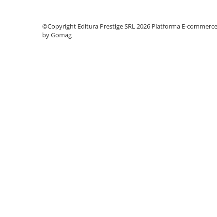
Cadouri
Carti in dar
©Copyright Editura Prestige SRL 2026
Platforma E-commerc
by Gomag
Carti pentru copii
Beletristica
Literatura Romana
Literatura Universala
Poezie
SF & Fantasy
Carte Prescolara, Joc
Carti cartonate
Descopera lumea
Descopera si invata
Din ograda
Povesti pe roti
Primele notiuni
Carti de colorat