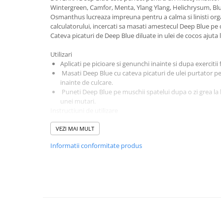
Masaj
Wintergreen, Camfor, Menta, Ylang Ylang, Helichrysum, Blu
Osmanthus lucreaza impreuna pentru a calma si linisti orga
MedConnect
calculatorului, incercati sa masati amestecul Deep Blue pe d
Cateva picaturi de Deep Blue diluate in ulei de cocos ajuta l
Medicina & Farmacie
Medicina Pentru Toti
Utilizari
Aplicati pe picioare si genunchi inainte si dupa exercitii f
SealfHealing
Masati Deep Blue cu cateva picaturi de ulei purtator pe p
inainte de culcare.
Sport
Puneti Deep Blue pe muschii spatelui dupa o zi grea la
Starea de bine
unei mutari.
Instructiuni de utilizare
Terapii Alternative
AudioBook
Utilizare locala: Aplicati in zona dorita. Se dilueaza cu ulei
VEZI MAI MULT
sensibilitate cutanata.
Beletristica
Informatii conformitate produs
Biografii, Memorii, Jurnale
Masuri de precautie
Sensibilitate cutanata posibila. A nu se lasa la indemana co
Carti erotice
alaptati consultati-va medicul. Evitati contactul cu ochii, ur
Carti pentru Adolescenti, Young
sensibile.
Adult
Beneficii primare
Crime, Thriller, Mistery
Combinatie de ulei pentru relaxare, linistire si racorire.