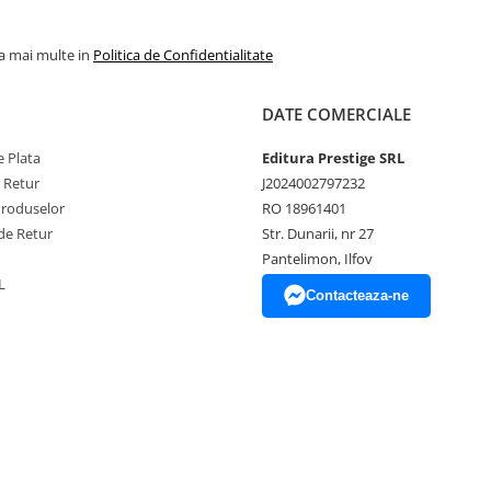
la mai multe in
Politica de Confidentialitate
DATE COMERCIALE
 Plata
Editura Prestige SRL
e Retur
J2024002797232
Produselor
RO 18961401
de Retur
Str. Dunarii, nr 27
Pantelimon, Ilfov
L
Contacteaza-ne