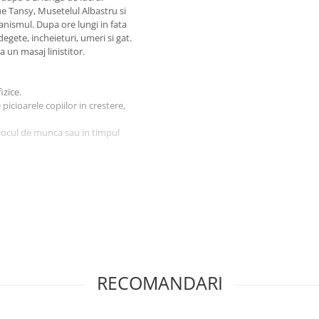
e Tansy, Musetelul Albastru si
nismul. Dupa ore lungi in fata
egete, incheieturi, umeri si gat.
a un masaj linistitor.
izice.
icioarele copiilor in crestere,
 locul de munca sau in timpul
 de cocos pentru a minimiza orice
piilor. Daca sunteti gravida sau
echile interioare si zonele
RECOMANDARI