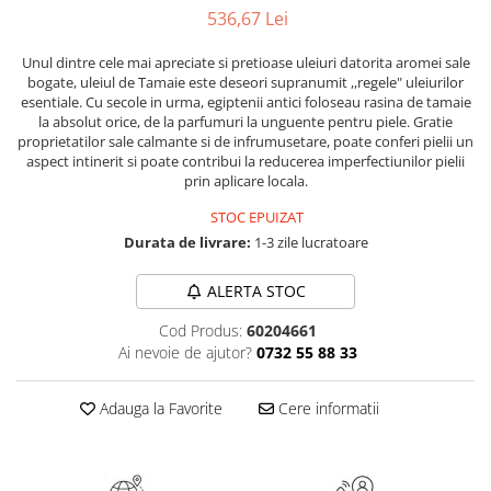
Numerologie
536,67 Lei
Paranormal
Unul dintre cele mai apreciate si pretioase uleiuri datorita aromei sale
Parapsihologie
bogate, uleiul de Tamaie este deseori supranumit ,,regele" uleiurilor
esentiale. Cu secole in urma, egiptenii antici foloseau rasina de tamaie
Ramtha
la absolut orice, de la parfumuri la unguente pentru piele. Gratie
proprietatilor sale calmante si de infrumusetare, poate conferi pielii un
Audiobook
aspect intinerit si poate contribui la reducerea imperfectiunilor pielii
ReConnect
prin aplicare locala.
Religie
STOC EPUIZAT
Durata de livrare:
1-3 zile lucratoare
Crestinism
ScienceConnection
ALERTA STOC
SelfConnect
Cod Produs:
60204661
SelfHealing
Ai nevoie de ajutor?
0732 55 88 33
Vindecare Spirituala
Adauga la Favorite
Cere informatii
Sanatate
Diete
Gastronomik