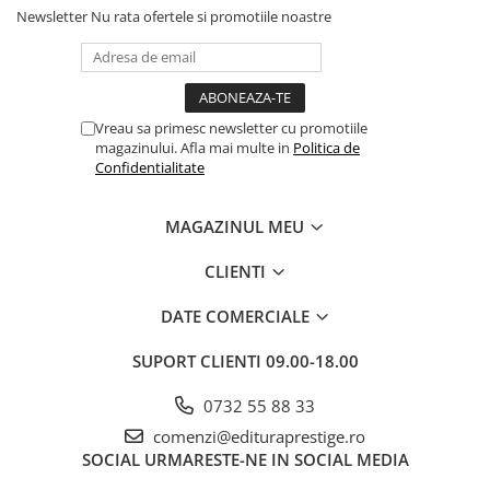
Newsletter
Nu rata ofertele si promotiile noastre
Cadouri
Carti in dar
Carti pentru copii
Beletristica
Vreau sa primesc newsletter cu promotiile
Literatura Romana
magazinului. Afla mai multe in
Politica de
Confidentialitate
Literatura Universala
Poezie
MAGAZINUL MEU
SF & Fantasy
Carte Prescolara, Joc
CLIENTI
Carti cartonate
DATE COMERCIALE
Descopera lumea
Descopera si invata
SUPORT CLIENTI
09.00-18.00
Din ograda
0732 55 88 33
Povesti pe roti
comenzi@edituraprestige.ro
Primele notiuni
SOCIAL
URMARESTE-NE IN SOCIAL MEDIA
Carti de colorat