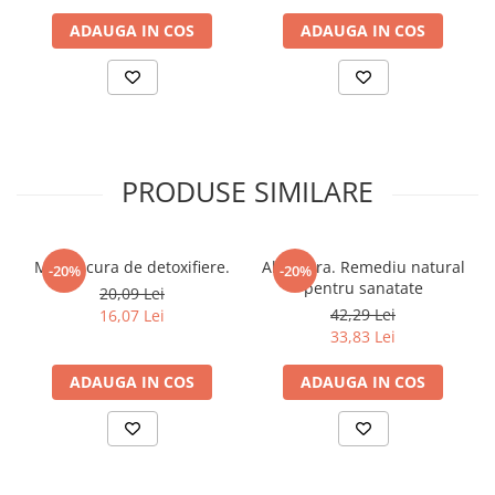
Articole Birotica
ADAUGA IN COS
ADAUGA IN COS
Accesorii Arhivare
Calculator
Hartie si Accesorii
Instrumente de scris
Organizare si Arhivare
PRODUSE SIMILARE
Seturi birotica
Articole scolare
Arta
Marea cura de detoxifiere.
Aloe Vera. Remediu natural
-20%
-20%
Caiete si Carnetele scolare
pentru sanatate
20,09 Lei
Coperti, Mape, Etichete
42,29 Lei
16,07 Lei
33,83 Lei
Ghiozdane si Penare scolare
Instrumente de scris
ADAUGA IN COS
ADAUGA IN COS
Instrumente si Truse Geometrie
Seturi scolare
Calculator
Consumabile & Accesorii