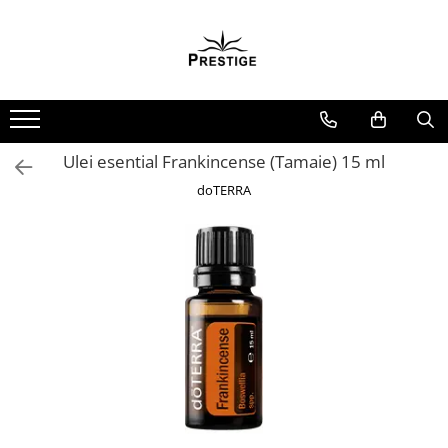
Toate Produsele
Noutati
Promotii
Pachete Speciale Carti
Ulei esential Frankincense (Tamaie) 15 ml
Spiritualitate - Ezoterism
doTERRA
AngelConnection
Arte Divinatorii
Astrologie
Chiromantie
Dezvoltare Spirituala
KidConnection
Minte Corp
New Illuminati Files