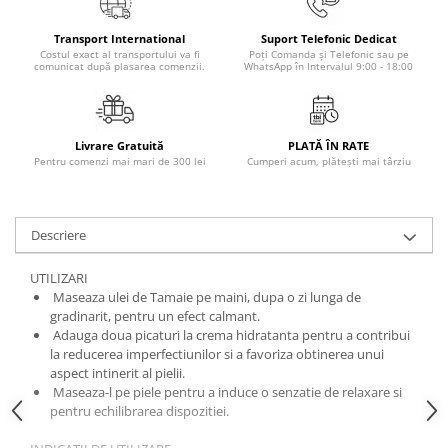
Masaj
Transport International
Suport Telefonic Dedicat
MedConnect
Costul exact al transportului va fi
Poți Comanda și Telefonic sau pe
comunicat după plasarea comenzii.
WhatsApp în Intervalul 9:00 - 18:00
Medicina & Farmacie
Medicina Pentru Toti
SealfHealing
Livrare Gratuită
PLATĂ ÎN RATE
Pentru comenzi mai mari de 300 lei
Cumperi acum, plătești mai târziu
Sport
Starea de bine
Terapii Alternative
Descriere
AudioBook
UTILIZARI
Beletristica
Maseaza ulei de Tamaie pe maini, dupa o zi lunga de
Biografii, Memorii, Jurnale
gradinarit, pentru un efect calmant.
Adauga doua picaturi la crema hidratanta pentru a contribui
Carti erotice
la reducerea imperfectiunilor si a favoriza obtinerea unui
aspect intinerit al pielii.
Carti pentru Adolescenti, Young
Maseaza-l pe piele pentru a induce o senzatie de relaxare si
Adult
pentru echilibrarea dispozitiei.
Crime, Thriller, Mistery